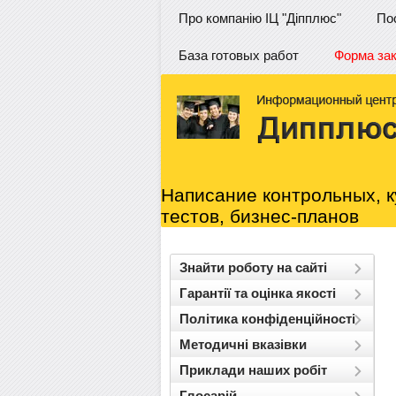
Про компанію ІЦ "Діпплюс"
По
База готовых работ
Форма за
Написание контрольных, к
тестов, бизнес-планов
Знайти роботу на сайті
Гарантії та оцінка якості
Політика конфіденційності
Методичні вказівки
Приклади наших робіт
Глосарій