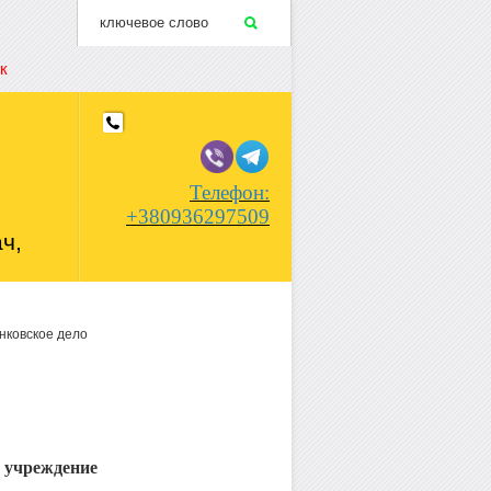
к
Телефон:
+380936297509
ч,
нковское дело
е учреждение