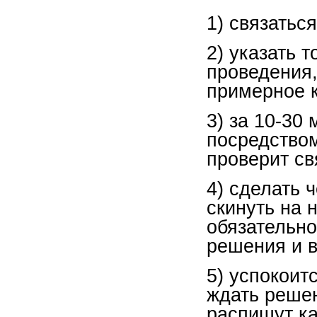
1) связатьс
2) указать 
проведения,
примерное к
3) за 10-30
посредство
проверит св
4) сделать 
скинуть на 
обязательно
решения и в
5) успокоит
ждать реше
распишут ка