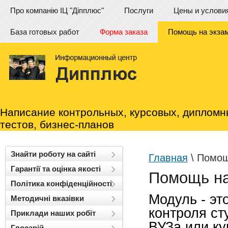
Про компанію ІЦ "Діпплюс"
Послуги
Цены и услови
База готовых работ
Форма заказа
Помощь на экза
Написание контрольных, курсовых, дипломн
тестов, бизнес-планов
Знайти роботу на сайті
Главная
\ Помощ
Гарантії та оцінка якості
Помощь на
Політика конфіденційності
Модуль - эт
Методичні вказівки
контроля ст
Приклади наших робіт
ВУЗа или ку
Глосарій