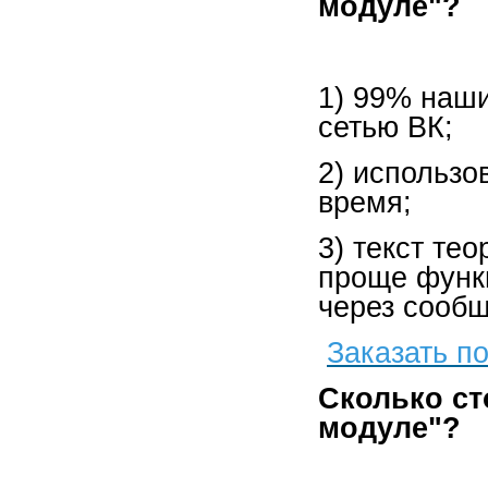
модуле"?
1) 99% наши
сетью ВК;
2) использ
время;
3) текст те
проще функц
через сообщ
Заказать п
Сколько ст
модуле"?