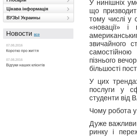
У нинішніх ум
Цікава інформація
що призводить
ВУЗЫ Украины
тому числі у 
«новації» і
Новости
американськи
все
звичайного с
07.08.2016
самостійною
Коротко про життя
пізнього вечо
07.08.2016
Відгуки наших клієнтів
більшості пос
У цих трендах
послуги у с
студенти від 
Чому робота у
Дуже важливим
ринку і пере