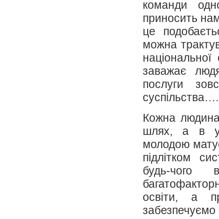
команди одн
приносить нам 
це подобаєть
можна трактув
національної 
заважає люд
послуги зов
суспільства….
Кожна людина 
шлях, а в у
молодою мату
підлітком си
будь-чого 
багатофактор
освіти, а 
забезпечуємо