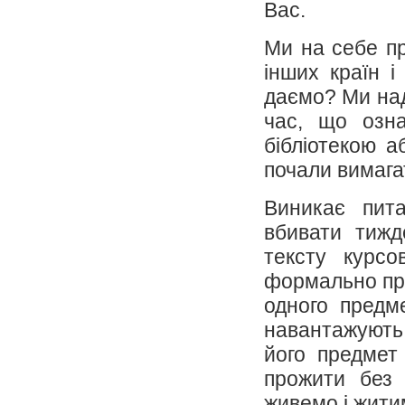
Вас.
Ми на себе пр
інших країн 
даємо? Ми над
час, що озна
бібліотекою а
почали вимага
Виникає пит
вбивати тижд
тексту курсо
формально прой
одного предм
навантажують
його предмет
прожити без 
живемо і жити