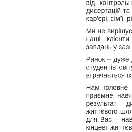
від контроль
дисертацій та
кар'єрі, сім'ї
Ми не вирішує
наші клієнт
завдань у заз
Ринок – дуже 
студентів сві
втрачається їх
Нам головне 
приємне навч
результат – д
життєвого шл
для Вас – нав
кінцеві життє