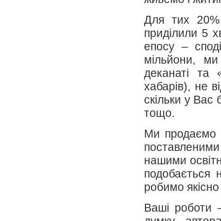
Для тих 20% 
приділили 5 х
епосу – спод
мільйони, м
деканаті та 
хабарів), не в
скільки у Вас 
тощо.
Ми продаємо с
поставленими
нашими освіт
подобається 
робимо якісно 
Ваші роботи –