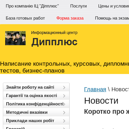
Про компанію ІЦ "Діпплюс"
Послуги
Цены и услови
База готовых работ
Форма заказа
Помощь на экза
Написание контрольных, курсовых, дипломн
тестов, бизнес-планов
Знайти роботу на сайті
Главная
\ Новос
Гарантії та оцінка якості
Новости
Політика конфіденційності
Коротко про 
Методичні вказівки
Приклади наших робіт
Глосарій