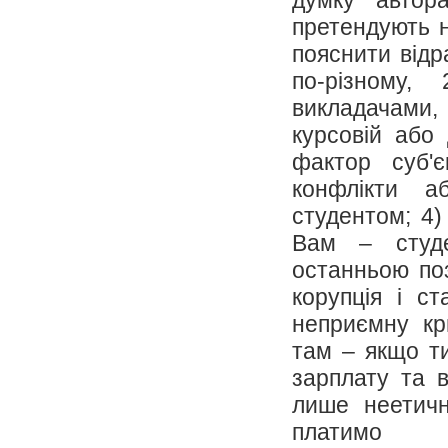
думку автор
претендують н
пояснити відр
по-різному
викладачами,
курсовій або 
фактор суб'є
конфлікти а
студентом; 4)
Вам – студе
останньою поз
корупція і с
неприємну кр
там – якщо т
зарплату та в
лише неетичн
платимо