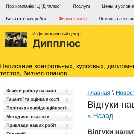
Про компанію ІЦ "Діпплюс"
Послуги
Цены и услови
База готовых работ
Форма заказа
Помощь на экза
Написание контрольных, курсовых, дипломн
тестов, бизнес-планов
Знайти роботу на сайті
Главная
\
Новос
Гарантії та оцінка якості
Відгуки на
Політика конфіденційності
« Назад
Методичні вказівки
Приклади наших робіт
Відгуки наших
Глосарій