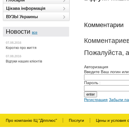
Цікава інформація
ВУЗЫ Украины
Комментарии
Новости
все
Комментариев
07.08.2016
Коротко про життя
Пожалуйста, а
07.08.2016
Відгуки наших клієнтів
Авторизация
Введите Ваш логин или 
Пароль :
Регистрация
Забыли п
Про компанію ІЦ "Діпплюс"
Послуги
Цены и условия 