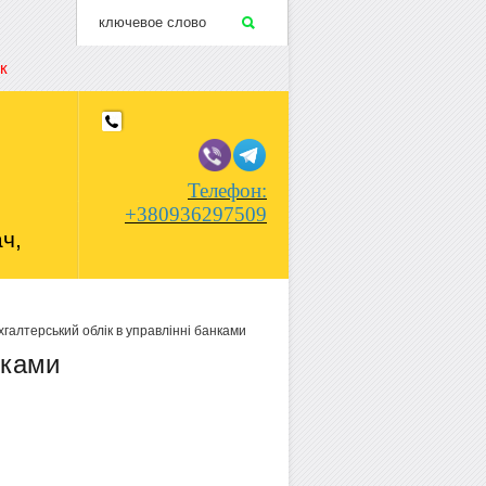
к
Телефон:
+380936297509
ч,
хгалтерський облік в управлінні банками
нками