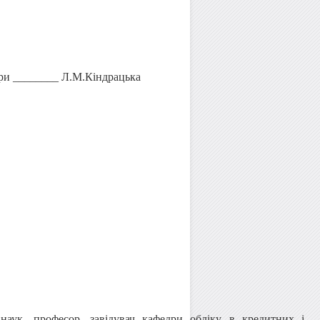
дри ________ Л.М.Кіндрацька
аук, професор, завідувач кафедри обліку в кредитних і