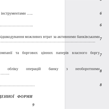
и інструментами …..
6
.………………………………..
6
 відшкодування можливих втрат за активними банківськими
7
ацій …………………………………………………………………………………
компанії та боргових цінних паперів власного боргу
7
го обліку операцій банку з необоротними
8
…….
………………………………………
8
ДЕННОЇ ФОРМИ
9