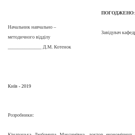
ПОГОДЖЕНО
:
Начальник навчально –
Завідувач кафе
методичного відділу
______________ Д.М. Котенок
Київ - 2019
Розробники:
Кіндрацька Любомира Максимівна, доктор економічних н