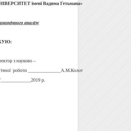
РСИТЕТ імені Вадима Гетьмана»
ономічного аналізу
ЖУЮ:
ектор з науково –
гічної роботи ______________А.М.Колот
”_____________2019 р.