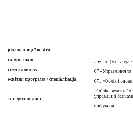
рівень вищої освіти
галузь знань
другий (магістерсь
спеціальність
07 «Управління та
освітня програма / спеціалізація
071 «Облік і опод
«Облік і аудит» / в
управлінні банкам
тип дисципліни
вибіркова