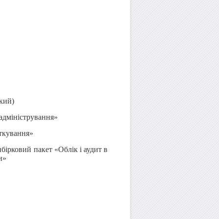
кий)
 адміністрування»
аткування»
ибірковий пакет «Облік і аудит в
и»