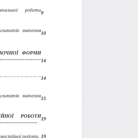
 роботи
9
атів вивчення
10
ЗАОЧНОЇ ФОРМИ
……………
…
………
1
4
………………………………
.
1
4
атів вивчення
1
5
ІЙНОЇ РОБОТИ
19
…………………….
самостійної роботи
19