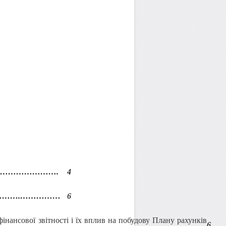
………………….
4
……
….
……………
6
нансової звітності і їх вплив на побудову Плану рахунків
6