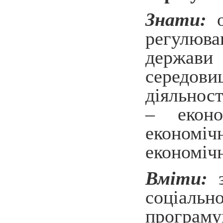
Знати:
о
регулюва
держави 
середов
діяльнос
– еконо
економі
економічн
Вміти:
з
соціал
програму