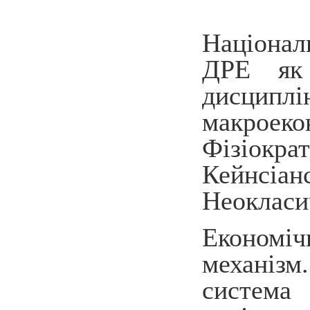
Націонал
ДРЕ як 
дисципл
макроек
Фізіокр
Кейнсіан
Неокласи
Економіч
механіз
система