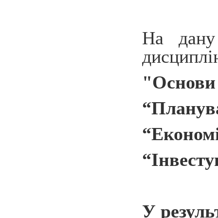
На дану
дисциплі
"
Основи 
“Планува
“Економі
“Інвесту
У резуль