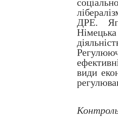
соціаль
лібералі
ДРЕ. Яп
Німецьк
діяльніс
Регулюю
ефективн
види еко
регулюван
Контроль