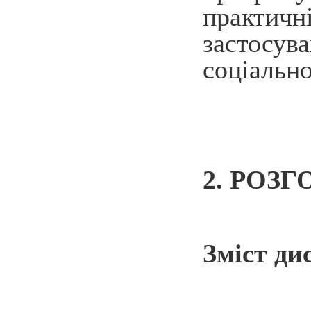
практич
застосув
соціально
2. РОЗ
Зміст ди