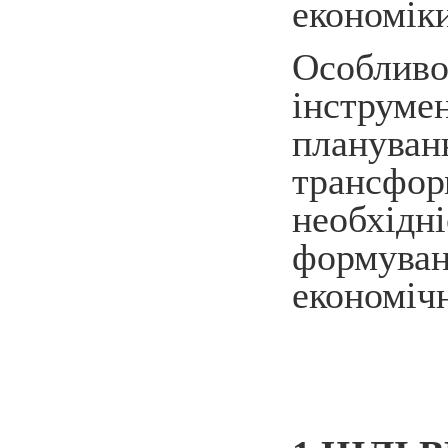
економік
Особлив
інструм
планува
трансфо
необхід
формува
економіч