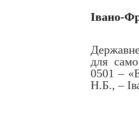
Івано-Фр
Державне
для само
0501 – «Е
Н.Б., – І