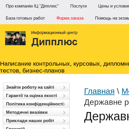
Про компанію ІЦ "Діпплюс"
Послуги
Цены и услови
База готовых работ
Форма заказа
Помощь на экза
Написание контрольных, курсовых, дипломн
тестов, бизнес-планов
Знайти роботу на сайті
Главная
\
М
Гарантії та оцінка якості
Державне р
Політика конфіденційності
Державн
Методичні вказівки
Приклади наших робіт
Глосарій