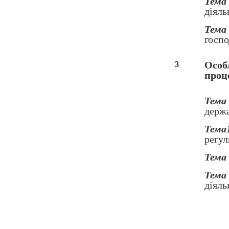
Тема 
діяль
Тема 
госпо
Особ
3
проц
Тема 
держа
Тема
регул
Тема 
Тема
діяль