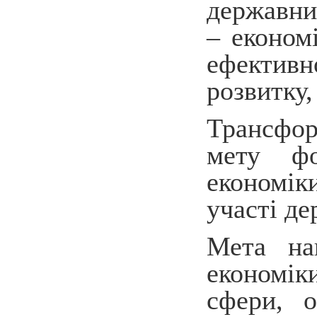
державних
– економі
ефективн
розвитку,
Трансфор
мету фо
економік
участі де
Мета на
економіки
сфери, о