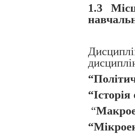
1.3 Міс
навчальн
Дисципл
дисциплін
“Політич
“Історія
“
Макрое
“Мікрое