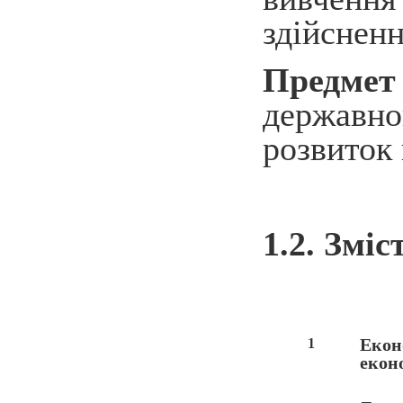
здійсненн
Предме
державн
розвиток 
1.2. Зміс
Екон
1
екон