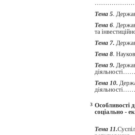
………………
Тема 5
.
Держа
Тема
6
.
Держав
та інвести
Тема
7
.
Держа
Тема 8
.
Науково
Тема 9.
Держав
діяльно
Тема 10.
Держа
діяльно
Особливості 
3
соціально - економ
Тема 11.
Суспіл