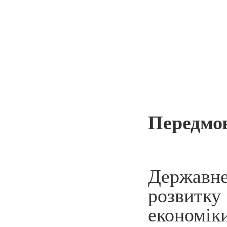
Передмо
Державн
розвитку
економік