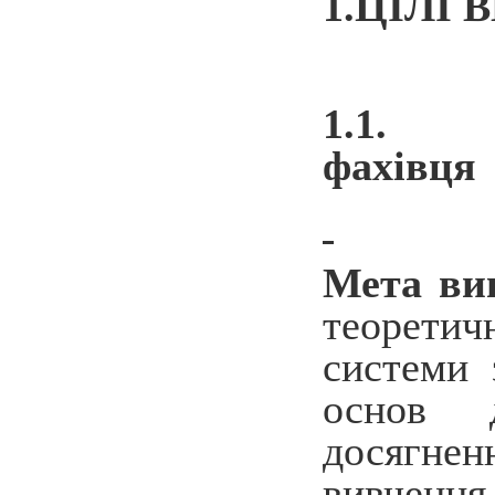
1.ЦІЛІ
1.
фахівця
Мета ви
теоретич
системи 
основ д
досягне
вивчення