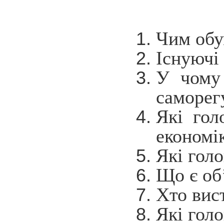
Чим обу
Існуючі
У чому 
саморег
Які гол
економі
Які голо
Що є об
Хто вис
Які гол