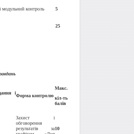
 модульний контроль
5
25
 завдань
Макс.
дання і
Форма контролю
кіл-ть
балів
Захист і
обговорення
результатів за
10
графіком «Дня