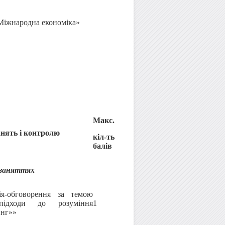
«Міжнародна економіка»
Макс.
нять і контролю
кіл-ть
балів
 заняттях
ія-обговорення за темою
підходи до розуміння
1
нг»»