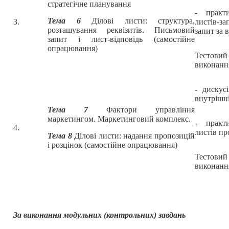
стратегічне планування
- практ
Тема 6
Ділові листи: структура,
3.
листів-з
розташування реквізитів. Письмовий
запит за 
запит і лист-відповідь (самостійне
опрацювання)
Тестови
виконанн
- дискус
внутрішн
Тема 7
Фактори управління
маркетингом. Маркетинговий комплекс.
- практ
4.
листів пр
Тема 8
Ділові листи: надання пропозицій
і розцінок (самостійне опрацювання)
Тестови
виконанн
За виконання модульних (контрольних) завдань