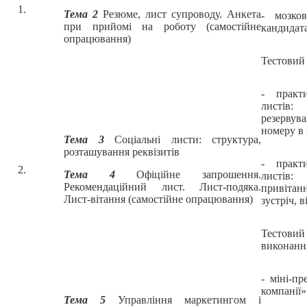
1.
Тема 2
Резюме, лист супроводу. Анкета
- мозко
при прийомі на роботу (самостійне
кандидат
опрацювання)
Тестовий
- практ
листів:
резерву
номеру в 
Тема 3
Соціальні листи: структура,
розташування реквізитів
- практ
2.
Тема 4
Офіційне запрошення.
листів:
Рекомендаційний лист. Лист-подяка.
привіта
Лист-вітання (самостійне опрацювання)
зустріч, 
Тестови
виконанн
- міні-п
компанії»
Тема 5
Управління маркетингом і