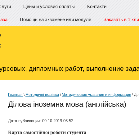
слуги
Цены и условия оплаты
Контакти
каза
Помощь на экзамене или модуле
Заказать в 1 кли
урсовых, дипломных работ, выполнение зада
Главная
\
Методичні вказівки
\
Методические указания и информация
\ Ді
Ділова іноземна мова (англійська)
Дата публикации: 09.10.2019 06:52
Карта самостійної роботи студента