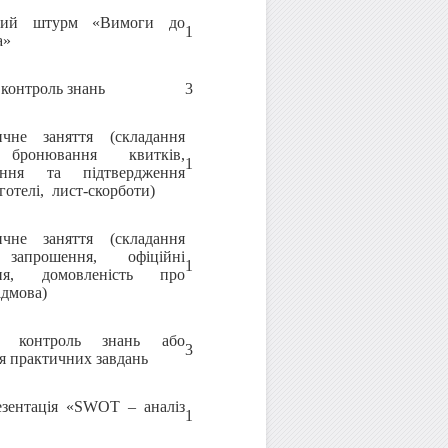
вий штурм «Вимоги до
1
а»
 контроль знань
3
ичне заняття (складання
 бронювання квитків,
1
вання та підтвердження
готелі, лист-скорботи)
ичне заняття (складання
 запрошення, офіційні
1
ння, домовленість про
відмова)
й контроль знань або
3
я практичних завдань
резентація «SWOT – аналіз
1