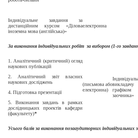
Індивідуальне завдання за
дистанційним курсом «Ділова
електронна
іноземна мова (англійська)»
За виконання індивідуальних робіт за вибором (1-го завдан
1. Аналітичний (критичний) огляд
наукових публікацій
2. Аналітичний звіт власних
Індивідуаль
наукових досліджень
(письмова або
виклада
електронна)
графіко
4. Підготовка презентації
заочника»
5. Виконання завдань в рамках
дослідницьких проектів кафедри
(факультету)
*
Усього балів за виконання позааудиторних
індивідуальних 