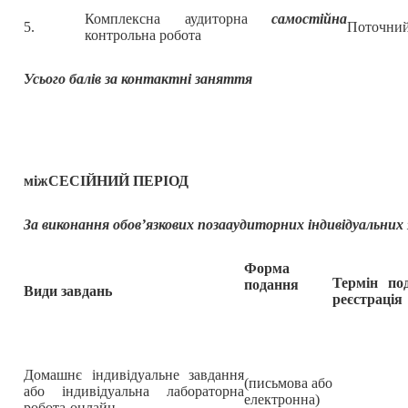
Комплексна аудиторна
самостійна
5.
Поточний
контрольна робота
Усього балів за контактні заняття
міжСЕСІ
ЙНИЙ ПЕРІОД
За виконання обов’язкових позааудиторних
індивідуальних
Форма
Термін по
подання
Види завдань
реєстрація
Домашнє індивідуальне завдання
(письмова або
або індивідуальна лабораторна
електронна)
робота-онлайн