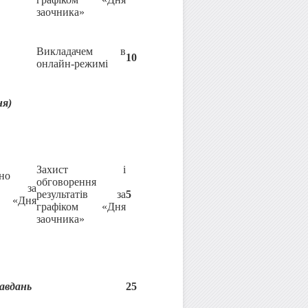
заочника»
Викладачем в
10
онлайн-режимі
ня)
Захист і
но
обговорення
чу за
результатів за
5
м «Дня
графіком «Дня
заочника»
завдань
25