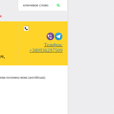
к
Телефон:
+380936297509
ч,
лова іноземна мова (англійська)