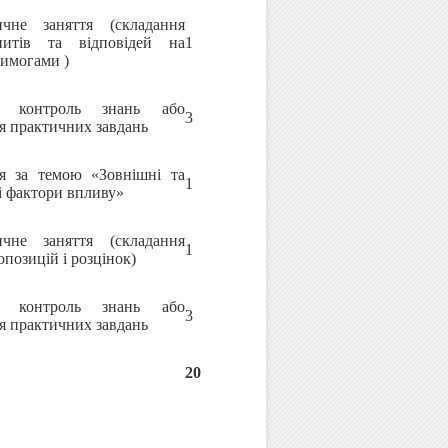
ичне заняття (складання
апитів та відповідей на
1
вимогами )
й контроль знань або
3
я практичних завдань
ія за темою «Зовнішні та
1
і фактори впливу»
ичне заняття (складання
1
опозицій і розцінок)
й контроль знань або
3
я практичних завдань
20