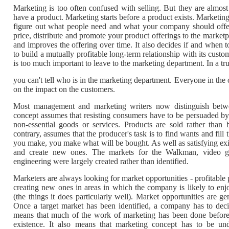
Marketing is too often confused with selling. But they are almost
have a product. Marketing starts before a product exists. Market
figure out what people need and what your company should offe
price, distribute and promote your product offerings to the marketp
and improves the offering over time. It also decides if and when t
to build a mutually profitable long-term relationship with its custom
is too much important to leave to the marketing department. In a tr
you can't tell who is in the marketing department. Everyone in the
on the impact on the customers.
Most management and marketing writers now distinguish betwe
concept assumes that resisting consumers have to be persuaded by
non-essential goods or services. Products are sold rather than
contrary, assumes that the producer's task is to find wants and fill
you make, you make what will be bought. As well as satisfying exi
and create new ones. The markets for the Walkman, video g
engineering were largely created rather than identified.
Marketers are always looking for market opportunities - profitable po
creating new ones in areas in which the company is likely to enj
(the things it does particularly well). Market opportunities are g
Once a target market has been identified, a company has to deci
means that much of the work of marketing has been done before 
existence. It also means that marketing concept has to be u