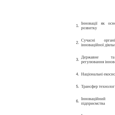
Інновації як осн
розвитку
Сучасні орган
інноваційної діяль
Державне та
регулювання іннов
Національні екоси
Трансфер технолог
Інноваційни
підприємства