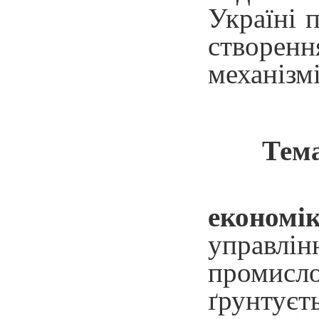
Україні 
створенн
механізм
Тем
економі
управлін
промисл
ґрунтуєт