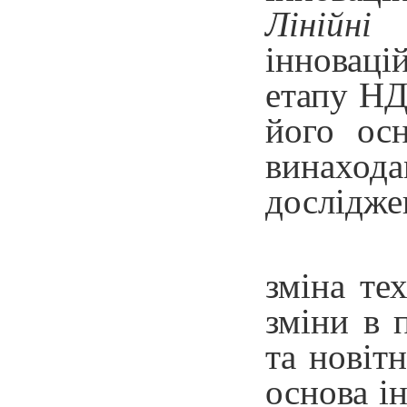
Лінійні
інноваці
етапу НД
його осн
винаход
дослідже
зміна те
зміни в 
та новіт
основа і