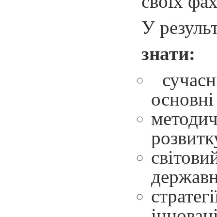
своїх фах
У резуль
знати:
сучасні
основні
методи
розвитк
світови
державн
стратег
інновац