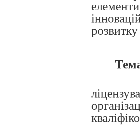
елемент
інноваці
розвитку 
Тем
ліцензу
організ
кваліфіко