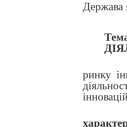
Держава я
Тем
ДІЯ
ринку ін
діяльнос
інновацій
характе