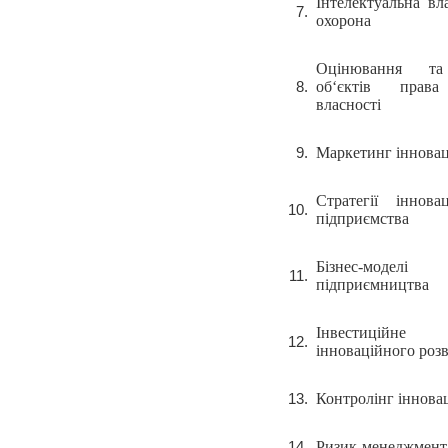
Інтелектуальна вла
охорона
Оцінювання та 
об‘єктів права 
власності
Маркетинг інновац
Стратегії іннова
підприємства
Бізнес-моделі
підприємництва
Інвестиційне
інноваційного роз
Контролінг іннова
Ризик-менеджмент