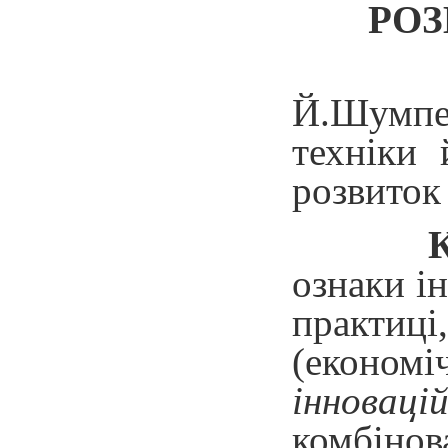
РОЗ
Й.Шумпет
техніки 
розвиток
К
ознаки ін
практиц
(економ
інноваці
комбінов