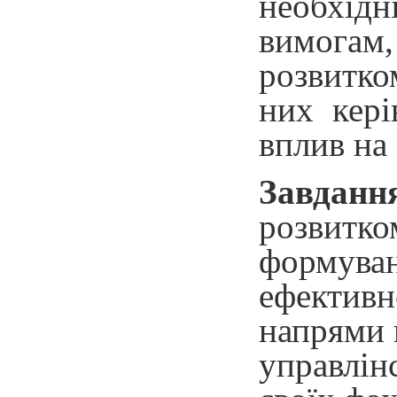
необхідн
вимогам,
розвитко
них кері
вплив на 
Завдан
розвитк
формуван
ефективн
напрями 
управлін