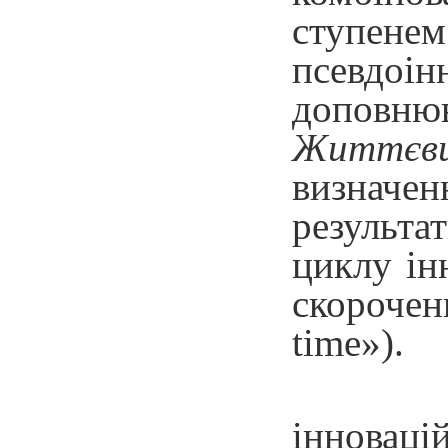
ступене
псевдоі
доповню
Життєви
визначе
результа
циклу ін
скорочен
time»).
інноваці