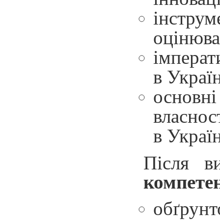
інструм
оцінюва
імперат
в Україн
основн
власнос
в Україн
Після в
компете
обґрун