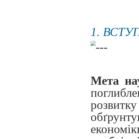
1. ВСТУ
Мета на
поглибл
розвитку
обґрунту
економі