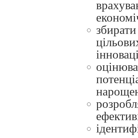
врахува
економі
збирати
цільови
інновац
оцінюва
потенці
нароще
розробл
ефектив
ідентиф