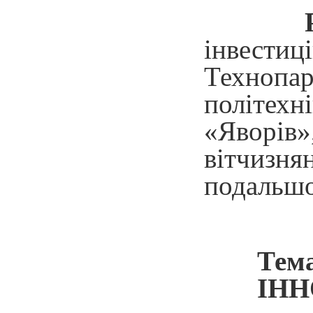
інвестиці
Технопар
політехн
«Яворів»
вітчизн
подальшо
Те
ІНН