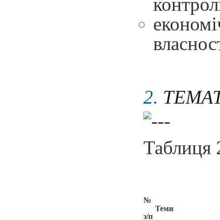
контрол
економі
власнос
2.
ТЕМА
Таблиця 
№
Теми
з/п