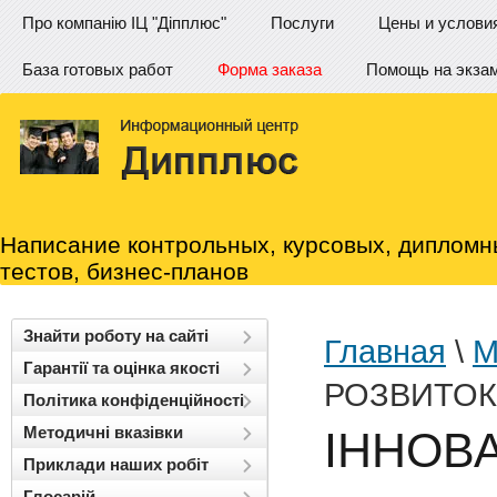
Про компанію ІЦ "Діпплюс"
Послуги
Цены и услови
База готовых работ
Форма заказа
Помощь на экза
Написание контрольных, курсовых, дипломн
тестов, бизнес-планов
Знайти роботу на сайті
Главная
\
М
Гарантії та оцінка якості
РОЗВИТОК
Політика конфіденційності
Методичні вказівки
ІННОВ
Приклади наших робіт
Глосарій