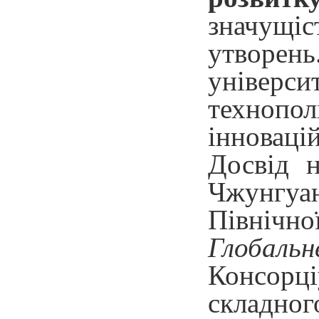
значущі
утворень
універси
технопол
інноваці
Досвід н
Чжунгуа
Північн
Глобальн
Консорці
складного