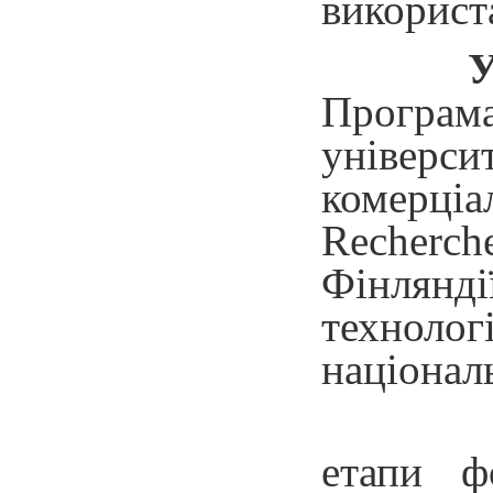
використ
У
Програма
універси
комерціал
Recherch
Фінлянд
техноло
націонал
етапи ф