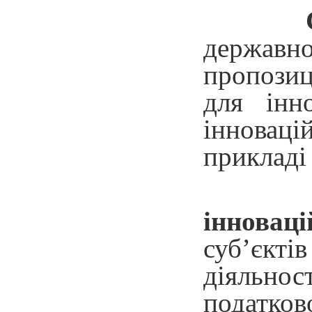
державно
пропозиц
для інн
інноваці
прикладі
інноваці
суб’єкті
діяльно
податков