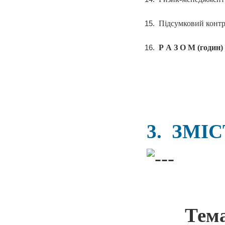
Підсумковий конт
Р А З О М (годин)
3. ЗМІ
Те