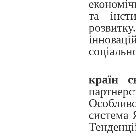
економіч
та інст
розвитку
інноваці
соціальн
країн с
партнер
Особливо
система Я
Тенденці