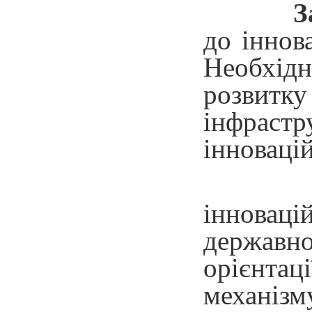
З
до іннов
Необхідн
розвитк
інфраст
інновацій
інноваці
державно
орієнтац
механізм