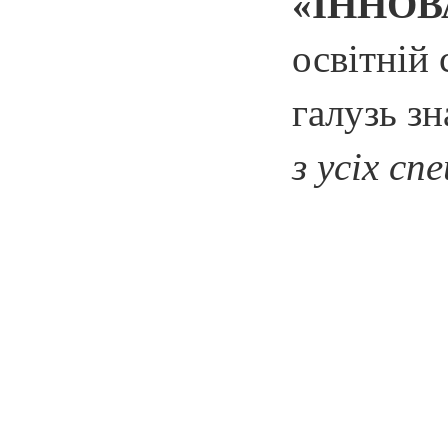
«ІННОВ
освітній 
галузь з
з
усіх сп