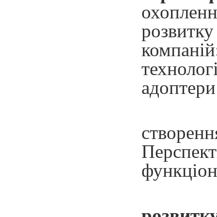
охопленн
розвитку
компаній
технологі
адоптери
створен
Перспект
функціон
розвитк