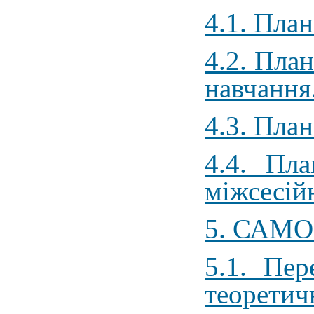
4.1. План
4.2. Пла
навчання
4.3. Пла
4.4. Пл
міжсесій
5. САМО
5.1. Пер
теоретич