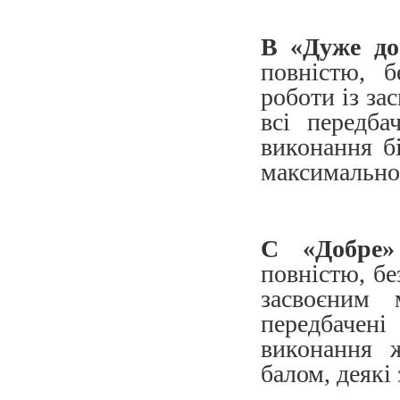
B
«Дуже
д
повністю, б
роботи із за
всі передба
виконання б
максимально
С
«Добр
повністю, бе
засвоєним 
передбачен
виконання 
балом, деякі