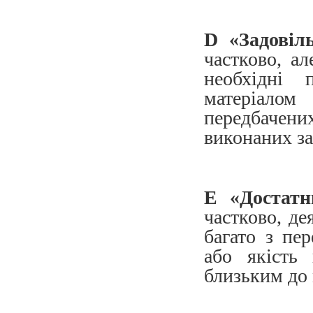
D «Задові
частково, а
необхідні 
матеріало
передбачен
виконаних за
Е
«Достат
частково, де
багато з пе
або якість
близьким до 