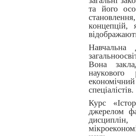
загальні зак
та його осо
становлення
концепцій, 
відображають
Навчальна 
загальноосві
Вона закла
наукового 
економічний 
спеціалістів.
Курс «Істо
джерелом фа
дисциплін,
мікроеконом