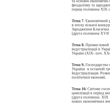
та основні економічні 
феодалізму та зародже
перша половина XIX с
Тема 7
. Економічний 
в епоху вільної конку
Зародження Класична 
(друга половина XVII 
Тема 8.
Промисловий п
індустріалізації в Укр
Україні (XIX- поч. XXс
Тема 9.
Господарство п
України в останній тр
Індустріалізація. Розв
політичної економії.
Тема 10.
Світове госп
цивілізації в період м
(друга половина XІX 
нових економічних вч