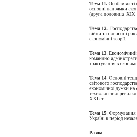
Тема 11.
Особливості 
основні напрямки екон
(друга половина XІX 
Тема 12.
Господарство 
війни та повоєнні роки
економічні теорії.
Тема 13.
Економічний 
командно-адміністрати
трактування в економі
Тема 14.
Основні тенд
світового господарств
економічної думки на 
технологічної революці
XXІ ст.
Тема 15.
Формування р
Україні в період незал
Разом