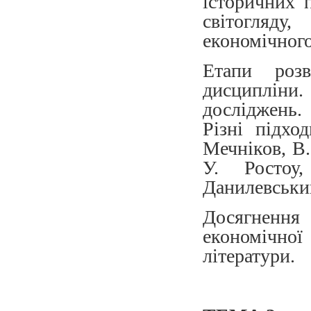
історичних 
світогляд
економічног
Етапи розв
дисципліни
досліджень. 
Різні підхо
Мечніков, В.
У. Ростоу
Данилевський
Досягнення
економічної
літератури.