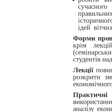
сучасного
правильни
історичног
ідей вітчи
Форми пров
крім лекці
(семінарсь
студентів на
Лекції
повин
розкрити зм
економічного
Практичні
використанн
аналізу екон