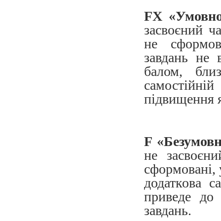
FX «Умовно
засвоєний ч
не сформов
завдань не 
балом, бли
самостійні
підвищення я
F «Безумов
не засвоєни
сформовані, 
додаткова с
приведе до 
завдань.