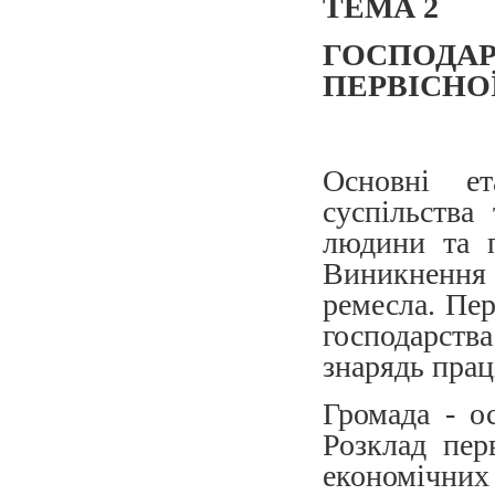
ТЕМА 2
ГОСПОД
ПЕРВІСНО
Основні ет
суспільства
людини та п
Виникнення
ремесла. Пе
господарств
знарядь прац
Громада - о
Розклад пер
економічн