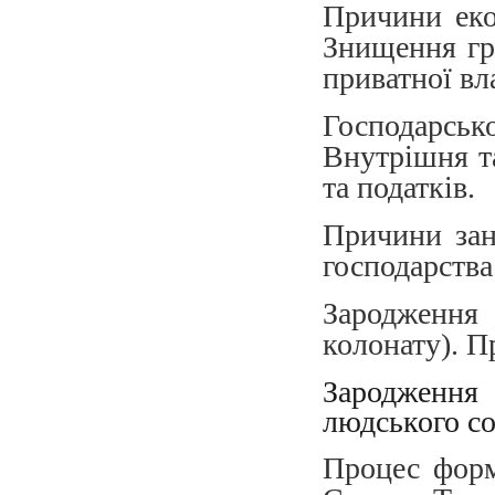
Причини еко
Знищення гр
приватної вла
Господарськ
Внутрішня та
та податків.
Причини зан
господарства
Зародженн
колонату). П
Зародження 
людського со
Процес форм