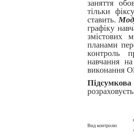
заняття обо
тільки фікс
ставить.
Мод
графіку нав
змістових м
планами пер
контроль п
навчання на
виконання О
Підсумко
розраховуєт
Вид контролю