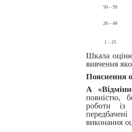
50 – 59
26 – 49
1 – 25
Шкала оціню
вивчення яко
Пояснення 
А «Відмін
повністю, б
роботи із 
передбачені
виконання оц