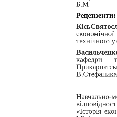
Б.М
Рецензенти:
Кісь
Святос
економічної
технічного ун
Васильчен
кафедри т
Прикарпатс
В.Стефаника
Навчально-
відповіднос
«Історія еко