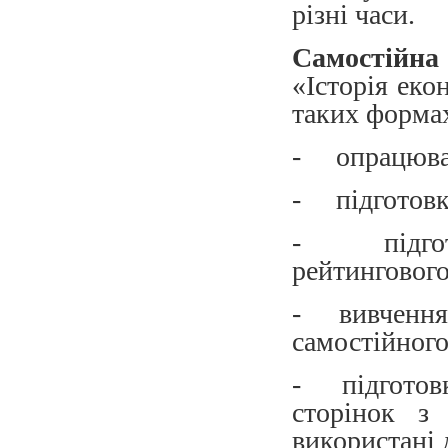
різні часи.
Самостійн
«Історія еко
таких форма
- опрацюван
- підготовка
- підготов
рейтинговог
- вивчення 
самостійног
- підготовка
сторінок з
використані 