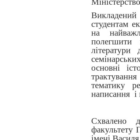
Міністерство
Викладений
студентам е
на найваж
полегшити 
літератури
семінарськи
основні іст
трактування
тематику ре
написання і 
Схвалено 
факультету П
імені Васил