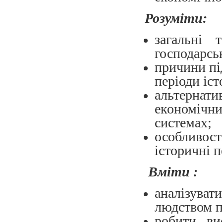
Розуміти:
загальні 
господарсь
причини під
періоди іст
альтерна
економіч
системах;
особливос
історичні 
Вміти :
аналізувати
людством п
робити ви