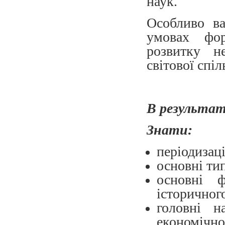
наук.
Особливо ва
умовах фор
розвитку н
світової спіл
В результат
Знати:
періодизаці
основні ти
основні 
історичног
головні на
економічно