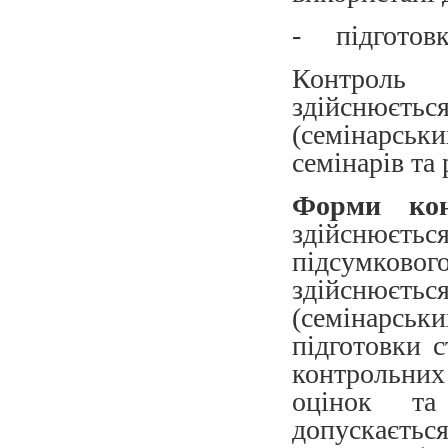
- підготовка
Контроль 
здійснюєт
(семінарськ
семінарів та 
Форми ко
здійснюєть
підсумко
здійснюєт
(семінарськ
підготовки 
контрольних
оцінок та
допускаєтьс