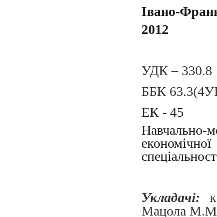
Івано-Фран
2012
УДК – 330.8
ББК 63.3(4У
ЕК - 45
Навчально-м
економічн
cпеціальност
Укладачі:
к.
Мацола М.М.,