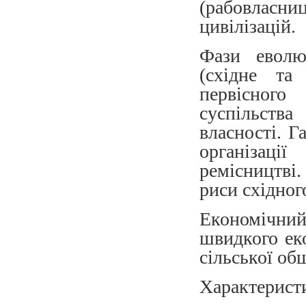
(рабовласн
цивілізацій.
Фази еволюц
(східне та
первісного
суспільств
власності. Г
організаці
ремісництві
риси східного
Економічни
швидкого ек
сільської об
Характеристи