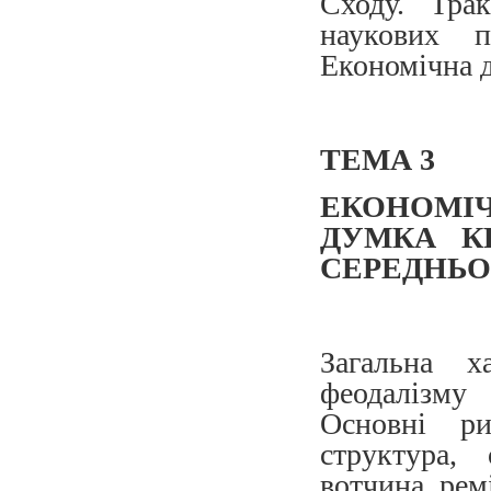
Сходу. Трак
наукових п
Економічна 
ТЕМА 3
ЕКОНОМІ
ДУМКА К
СЕРЕДНЬО
Загальна х
феодалізму 
Основні ри
структура,
вотчина, рем