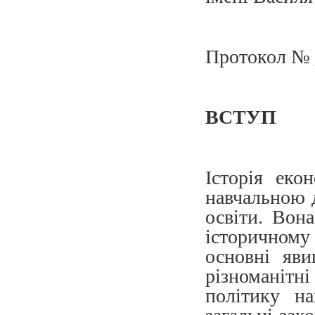
Протокол № 
ВСТУП
Історія еко
навчальною 
освіти. Вон
історичному 
основні яви
різноманіт
політику на