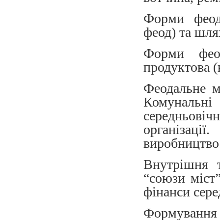
Форми феода
феод) та шля
Форми феод
продуктова (
Феодальне м
Комунальн
середньові
організації
виробництво
Внутрішня т
“союзи міст”
фінанси сере
Формування