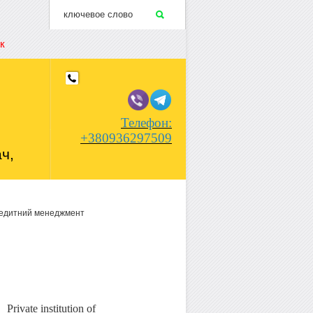
к
Телефон:
+380936297509
ч,
редитний менеджмент
Private institution of