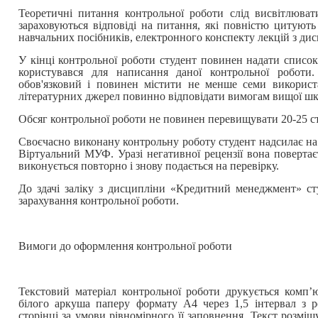
Теоретичні питання контрольної роботи слід висвітлювати
зараховуються відповіді на питання, які повністю цитують
навчальних посібників, електронного конспекту лекцій з ди
У кінці контрольної роботи студент повинен надати список
користувався для написання даної контрольної роботи.
обов'язковий і повинен містити не менше семи викорис
літературних джерел повинно відповідати вимогам вищої шк
Обсяг контрольної роботи не повинен перевищувати 20-25 с
Своєчасно виконану контрольну роботу студент надсилає на
Віртуальний МУФ. Уразі негативної рецензії вона повертає
виконується повторно і знову подається на перевірку.
До здачі заліку з дисципліни «Кредитний менеджмент» ст
зарахування контрольної роботи.
Вимоги до оформлення контрольної роботи
Текстовий матеріал контрольної роботи друкується комп
білого аркуша паперу формату А4 через 1,5 інтервал з р
сторінці за умови рівномірного її заповнення. Текст розміщ