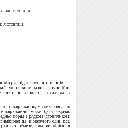
оловки стовпців
ція стовпців
ї літери, підзаголовки стовпців – з
кої, якщо вони мають самостійне
крапки не ставлять, заголовки і
иниці вимірювання, у яких наведено
 вимірювання може бути окремо
редньо поряд з рядком (стовпчиком)
вимірювання, її вказують один раз,
верхньою обмежувальною лінією в