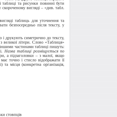
сі таблиці та рисунки повинні бути
 скороченому вигляді – «див. табл.
игляді таблиць для уточнення та
ати безпосередньо після тексту, у
 і друкують симетрично до тексту,
 з великої літери. Слово «Таблиця»
 іншими частинами таблиці пишуть:
ці.
Назва таблиці розміщується по
и, а підзаголовки – з малої, якщо
має точно і стисло відображати її
і) та місця (конкретна організація,
вки стовпців