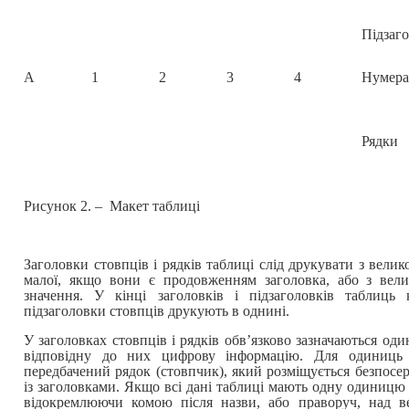
Підзаг
А
1
2
3
4
Нумера
Рядки
Рисунок 2. – Макет таблиці
Заголовки стовпців і рядків таблиці слід друкувати з велико
малої, якщо вони є продовженням заголовка, або з вели
значення. У кінці заголовків і підзаголовків таблиць 
підзаголовки стовпців друкують в однині.
У заголовках стовпців і рядків обв’язково зазначаються од
відповідну до них цифрову інформацію. Для одиниць
передбачений рядок (стовпчик), який розміщується безпосе
із заголовками. Якщо всі дані таблиці мають одну одиницю 
відокремлюючи комою після назви, або праворуч, над 