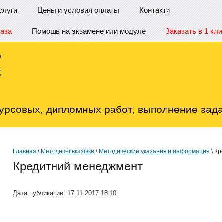
слуги
Цены и условия оплаты
Контакти
каза
Помощь на экзамене или модуле
Заказать в 1 кли
урсовых, дипломных работ, выполнение зада
Главная
\
Методичні вказівки
\
Методические указания и информация
\ К
Кредитний менеджмент
Дата публикации: 17.11.2017 18:10