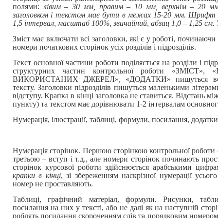
полями:
лівим – 30 мм, правим – 10 мм, верхнім – 20 м
заголовком і текстом має бути в межах 15-20 мм. Шрифт –
1,5 інтервал, масштаб 100%, звичайний, абзац 1,0 – 1,25 см.
Зміст має включати всі заголовки, які є у роботі, починаючи 
номери початкових сторінок усіх розділів і підрозділів.
Текст основної частини роботи поділяється на розділи і під
структурних частин контрольної роботи «ЗМІСТ»,
ВИКОРИСТАНИХ ДЖЕРЕЛ», «ДОДАТКИ» пишуться вели
тексту. Заголовки підрозділів пишуться маленькими літерами
відступу. Крапка в кінці заголовка не ставиться. Відстань мі
пункту) та текстом має дорівнювати 1-2 інтервалам основног
Нумерація, ілюстрації, таблиці, формули, посилання, додатки
Нумерація сторінок. Першою сторінкою контрольної роботи є 
третьою – вступ і т.д., але номери сторінок починають прос
сторінок курсової роботи здійснюється арабськими цифр
крапки в кінці
, зі збереженням наскрізної нумерації усьог
номер не проставляють.
Таблиці, графічний матеріал, формули. Рисунки, табл
посилання на них у тексті, або не далі як на наступній сторі
роблять посилання скороченням слів та порядковим номером 