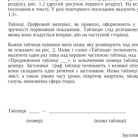
розділу), рис. 1.2 (другий рисунок першого розділу). На в
посилання в тексті. У разі повторного посилання вказують у
1.3».
Таблиці.
Цифровий матеріал, як правило, оформлюють у в
зручності порівняння показників. Таблицю слід розташовув
якому вона згадується вперше, або на наступній сторінці.
Кожна таблиця повинна мати назву, яку розміщують над нею
як показано на рис. 2. Назву і слово «Таблиця» починають
вказують один раз зліва над першою частиною таблиці, над
«Продовження таблиці ___» із зазначенням номера табли
центру.
Заголовки граф таблиці починають з великої літер
вони складають одне речення з заголовком. Назва таблиці 
зміст, а також умови часу (роки, півріччя, квартали, місяц
галузь, економічна сфера тощо).
Таблиця ____ – _______________________________
(номер) (назва таблиці)
Заголо