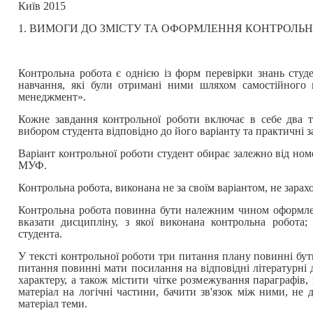
Київ 2015
1. ВИМОГИ ДО ЗМІСТУ ТА ОФОРМЛЕННЯ КОНТРОЛЬН
Контрольна робота є однією із форм перевірки знань студе
навчання, які були отримані ними шляхом самостійного
менеджмент».
Кожне завдання контрольної роботи включає в себе два т
вибором студента відповідно до його варіанту та практичні за
Варіант контрольної роботи студент обирає залежно від ном
МУФ.
Контрольна робота, виконана не за своїм варіантом, не зарахо
Контрольна робота повинна бути належним чином оформлен
вказати дисципліну, з якої виконана контрольна робота; 
студента.
У тексті контрольної роботи три питання плану повинні бути
питання повинні мати посилання на відповідні літературні
характеру, а також містити чітке розмежування параграфів,
матеріал на логічні частини, бачити зв'язок між ними, не 
матеріал теми.