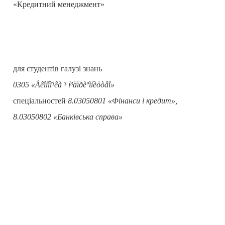
«Кредитний менеджмент»
для студентів галузі знань
0305
«
Åêîíîì³êà ³ ï³äïðèºìíèöòâî
»
спеціальностей
8.03050801 «Фінанси і кредит»,
8.03050802 «Банківська справа»