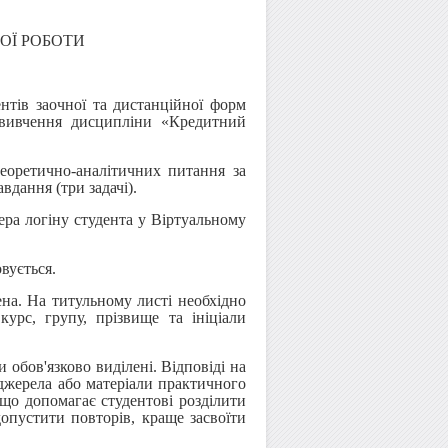
ОЇ РОБОТИ
нтів заочної та дистанційної форм
 вивчення дисципліни «Кредитний
еоретично-аналітичних питання за
вдання (три задачі).
ера логіну студента у Віртуальному
вується.
а. На титульному листі необхідно
курс, групу, прізвище та ініціали
 обов'язково виділені. Відповіді на
 джерела або матеріали практичного
 що допомагає студентові розділити
допустити повторів, краще засвоїти