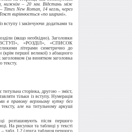
м, нижнім – 20 мм. Відстань між
 Times New Roman, 14 кегль, через
 Текст вирівнюється «по ширині».
із вступу і закінчуючи додатками та
розділи (якщо необхідно). Заголовки
 «ВСТУП», «РОЗДІЛ», «СПИСОК
кими літерами симетрично до
 (крім першої великої) з абзацного
ж заголовком (за винятком заголовка
о тексту.
титульна сторінка, другою – зміст,
тавляти тільки із вступу. Нумерація
ами
в правому верхньому кутку без
о тексту, але на титульному аркуші
иці розташовують після першого
нці. На рисунки та таблиці у тексті
– табл. 1.2 (друга таблиця першого