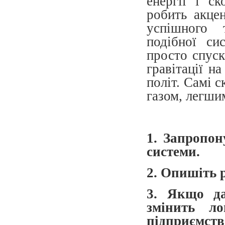
енергії і с
робить акце
успішного 
подібної си
просто спуск
гравітації н
політ. Самі с
газом, легшим
1. Запропон
системи.
2. Опишіть р
3. Якщо да
змінить ло
підприємств