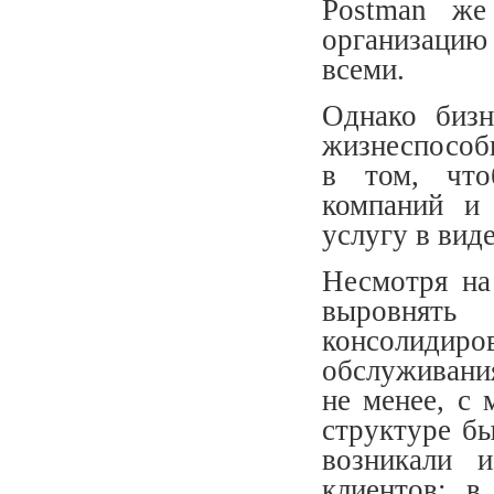
Postman же
организацию 
всеми.
Однако бизн
жизнеспособн
в том, что
компаний и 
услугу в вид
Несмотря на
выровнять
консолиди
обслуживан
не менее, с 
структуре бы
возникали 
клиентов: в