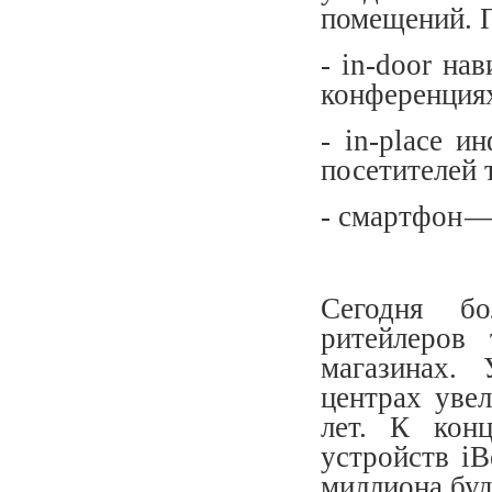
помещений. 
- in-door на
конференция
- in-place 
посетителей 
- смартфон —
Cегодня бо
ритейлеров
магазинах.
центрах уве
лет. К кон
устройств iB
миллиона буд