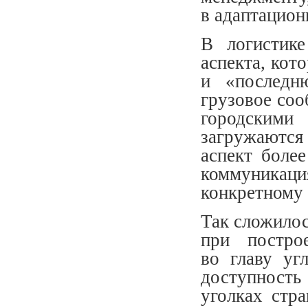
в адаптацион
В логистике
аспекта, кот
и «последн
грузовое со
городскими
загружаются
аспект боле
коммуникац
конкретному
Так сложилос
при постро
во главу уг
доступность
уголках стр