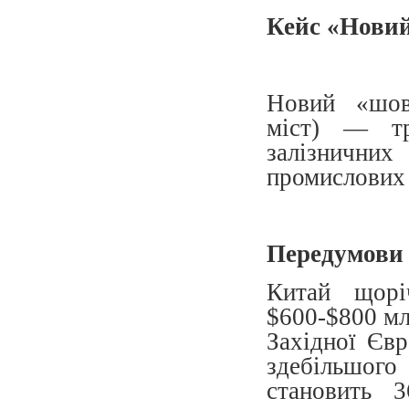
Кейс «Нови
Новий «шов
міст) — тр
залізнични
промислових 
Передумови
Китай щорі
$600-$800 мл
Західної Єв
здебільшог
становить 3