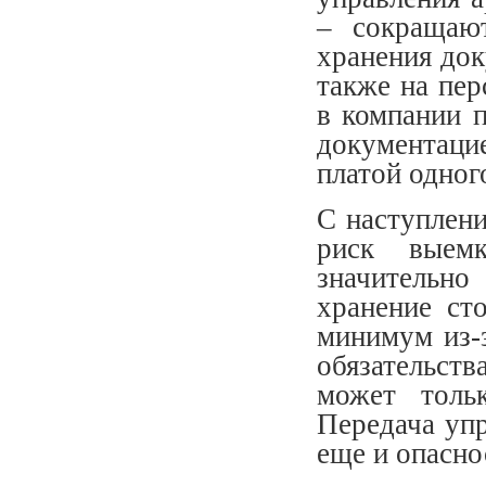
– сокращаю
хранения до
также на пе
в компании п
документац
платой одног
С наступлени
риск выем
значительн
хранение ст
минимум из-з
обязательст
может толь
Передача упр
еще и опасно