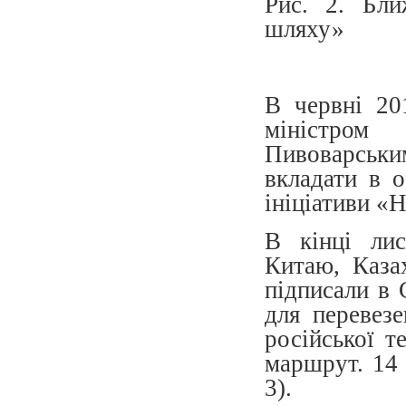
Рис. 2. Бли
шляху»
В червні 20
міністром
Пивоварськ
вкладати в о
ініціативи «
В кінці лис
Китаю, Каза
підписали в 
для перевез
російської т
маршрут. 14 
3).