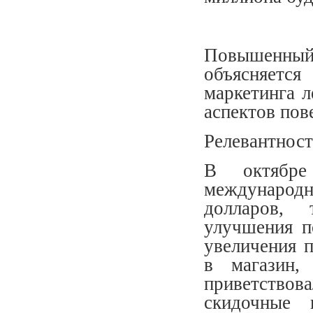
Повышенны
объясняется
маркетинга 
аспектов пов
Релевантност
В октябре
международ
долларов, 
улучшения по
увеличения п
в магазин,
приветство
скидочные 