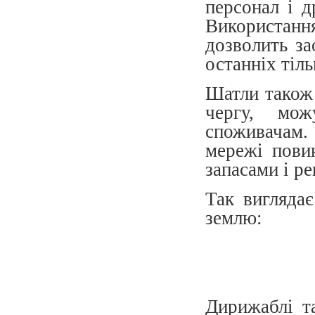
персонал і д
Використанн
дозволить за
останніх тіль
Шатли також 
чергу, мож
споживачам. 
мережі пови
запасами і р
Так виглядає
землю:
Дирижаблі т