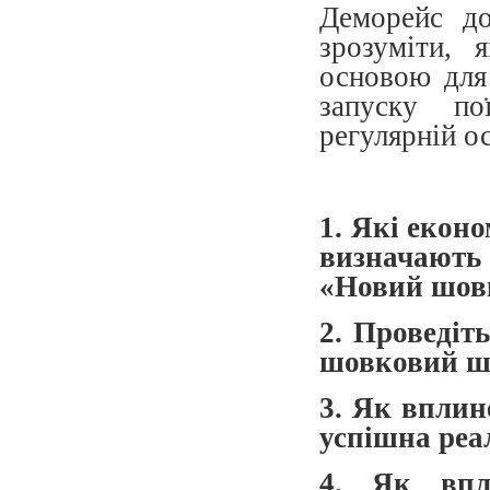
Деморейс до
зрозуміти, 
основою для 
запуску п
регулярній ос
1. Які еконо
визначають
«Новий шов
2. Проведіт
шовковий шл
3. Як вплин
успішна реа
4. Як впл