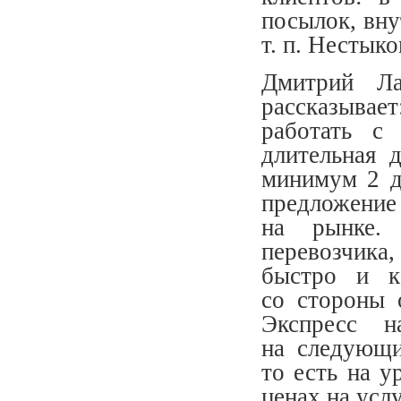
посылок, вну
т. п. Нестык
Дмитрий Ла
рассказыва
работать 
длительная 
минимум 2 д
предложени
на рынке.
перевозчика
быстро и ка
со стороны 
Экспресс н
на следующи
то есть на 
ценах на усл