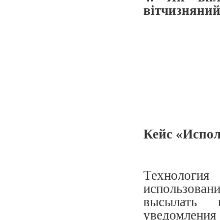
вітчизняний
Кейс «Испол
Технологи
использова
высылать 
уведомлени