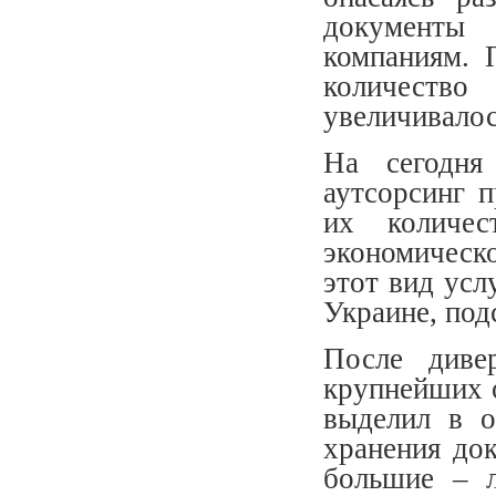
документы
компаниям. 
количеств
увеличивалос
На сегодня
аутсорсинг 
их количес
экономическ
этот вид усл
Украине, под
После диве
крупнейших 
выделил в о
хранения до
большие – л