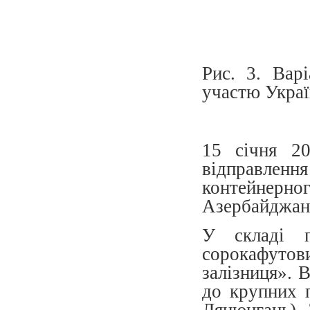
Рис. 3. Вар
участю Укра
15 січня 20
відправлен
контейнерног
Азербайджан 
У складі п
сорокафуто
залізниця». 
до крупних 
Лянюнгань). 