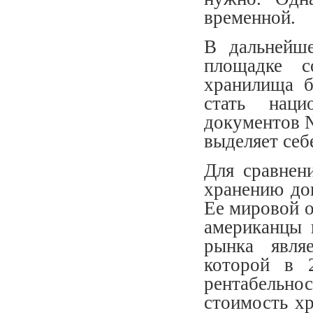
временной.
В дальнейш
площадке с
хранилища б
стать наци
документов №
выделяет себ
Для сравнен
хранению док
Ее мировой о
американцы 
рынка явля
которой в 
рентабельн
стоимость х