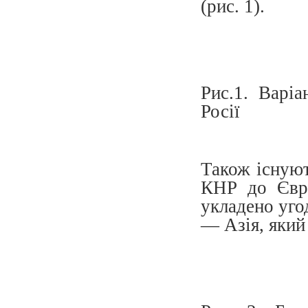
(рис. 1).
Рис.1. Варі
Росії
Також існуют
КНР до Євр
укладено уго
— Азія, який 