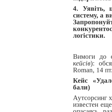
4. Уявіть,
систему, а в
Запропон
конкурентос
логістики.
Вимоги до о
кейсів
): обс
Roman, 14 пт.
Кейс «Удал
бали)
Аутсорсинг х
известен ещ
опасаясь ра