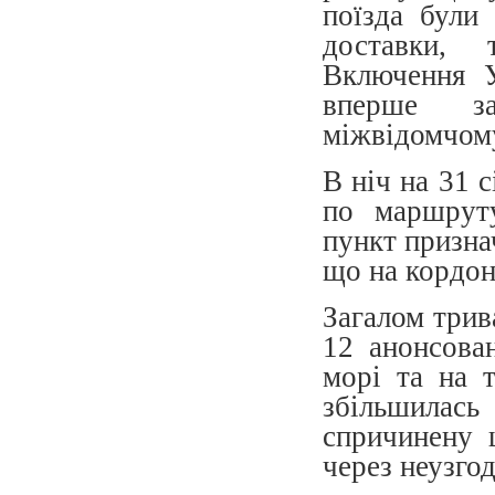
поїзда були 
доставки, 
Включення 
вперше заф
міжвідомчому
В ніч на 31 
по маршрут
пункт призна
що на кордон
Загалом трив
12 анонсова
морі та на т
збільшилась
спричинену 
через неузгод