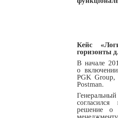
функціональ
Кейс «Лог
горизонты 
В начале 20
о включении
PGK Group, 
Postman.
Генеральны
согласился
решение о 
менеджме