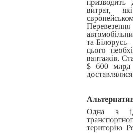
призводить 
витрат, я
європейськ
Перевезе
автомобільн
та Білорусь 
цього необх
вантажів. Ст
$ 600 млрд 
доставлялися
Альтернатив
Одна з ід
транспортн
територію Р