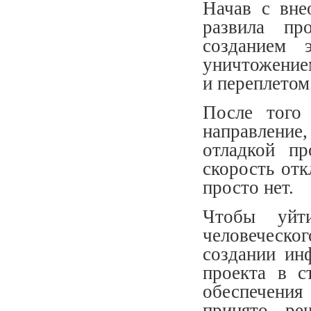
Начав с вне
развила пр
созданием 
уничтожение
и переплетом
После того
направление
отладкой п
скорость отк
просто нет.
Чтобы уйт
человеческо
создании ин
проекта в с
обеспечения
принято ре