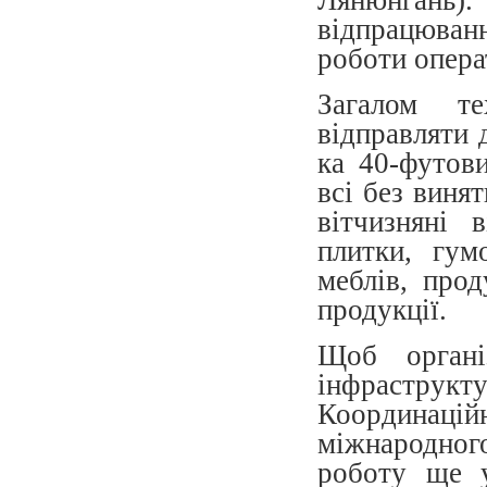
відпрацюва
роботи операт
Загалом те
відправляти 
ка 40-футов
всі без виня
вітчизняні 
плитки, гум
меблів, прод
продукції.
Щоб органі
інфраструк
Координац
міжнародног
роботу ще у