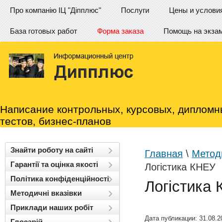
Про компанію ІЦ "Діпплюс"
Послуги
Цены и услови
База готовых работ
Форма заказа
Помощь на экза
Написание контрольных, курсовых, дипломн
тестов, бизнес-планов
Знайти роботу на сайті
Главная
\
Методи
Гарантії та оцінка якості
Логістика КНЕУ
Політика конфіденційності
Логістика
Методичні вказівки
Приклади наших робіт
Дата публикации: 31.08.2
Глосарій