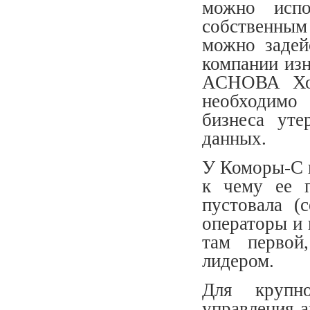
можно испо
собственны
можно задей
компании из
АСНОВА Хол
необходимо
бизнеса уте
данных.
У Коморы-С в
к чему ее 
пустовала (
операторы и
там первой
лидером.
Для крупно
управления 