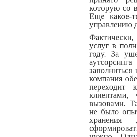
которую со 
Еще какое-т
управлению д
Фактически,
услуг в пол
году. За уш
аутсорсинг
заполниться 
компания обе
переходит 
клиентами,
вызовами. Т
не было опы
хранения 
сформироват
нужно. Одн