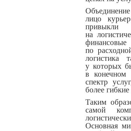
Объединение
лицо курье
привыкли 
на логистич
финансовые
по расходно
логистика 
у которых б
в конечном 
спектр услу
более гибкие
Таким образ
самой комп
логистичес
Основная ми