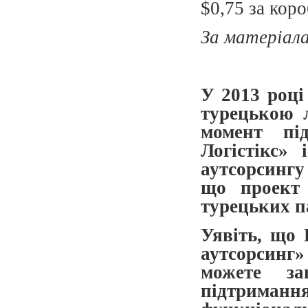
$0,75 за коро
За матеріал
У 2013 році
турецькою 
момент пі
Логістікс»
аутсорсинг
що проект 
турецьких п
Уявіть, що 
аутсорсинг»
можете за
підтрим