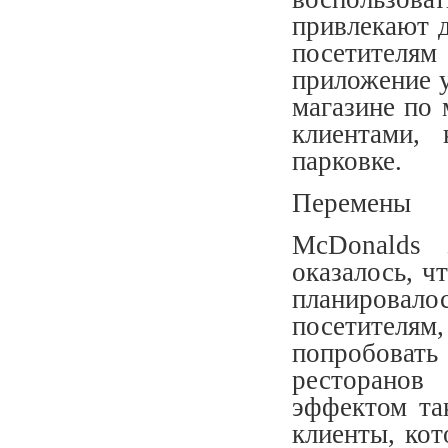
привлекают 
посетителя
приложение у
магазине по
клиентами,
парковке.
Перемены
McDonalds 
оказалось, ч
планировал
посетителям
попробоват
ресторано
эффектом та
клиенты, ко