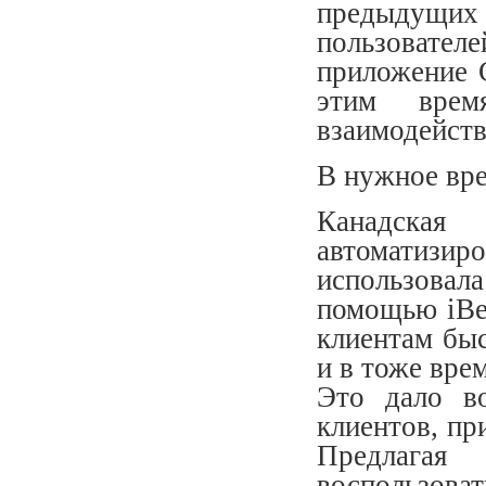
предыдущих
пользовате
приложение C
этим врем
взаимодейств
В нужное вр
Канадска
автоматизир
использовала
помощью iBea
клиентам быс
и в тоже вре
Это дало в
клиентов, пр
Предлагая
воспользов