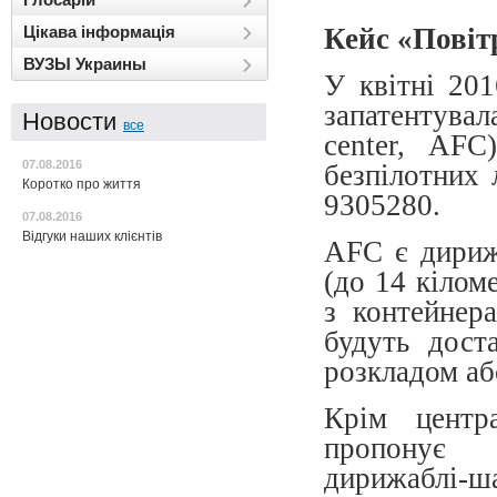
Кейс «Повіт
Цікава інформація
ВУЗЫ Украины
У квітні 201
запатентувал
Новости
все
center, AF
07.08.2016
безпілотних 
Коротко про життя
9305280.
07.08.2016
Відгуки наших клієнтів
AFC є дирижа
(до 14 кілом
з контейнер
будуть дост
розкладом аб
Крім центр
пропонує в
дирижаблі-