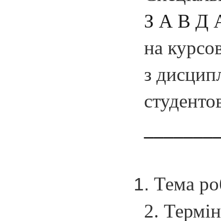
З А В Д 
на курсо
з дисцип
студенто
_______
Тема р
2. Термі