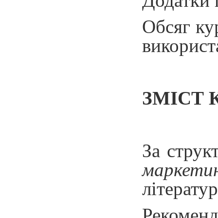
Додатки п
Обсяг кур
використа
ЗМІСТ 
За струк
маркетин
літератур
Рекоменд