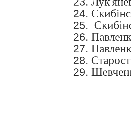
Лук'янец
Скибінсь
Скибінс
Павленк
Павленко
Старості
Шевченко