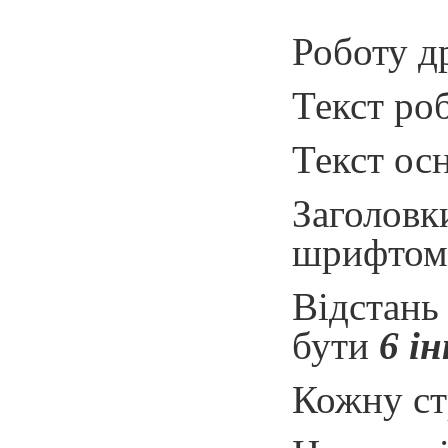
Роботу д
Текст роб
Текст осн
Заголовк
шрифтом.
Відстань
бути
6 і
Кожну ст