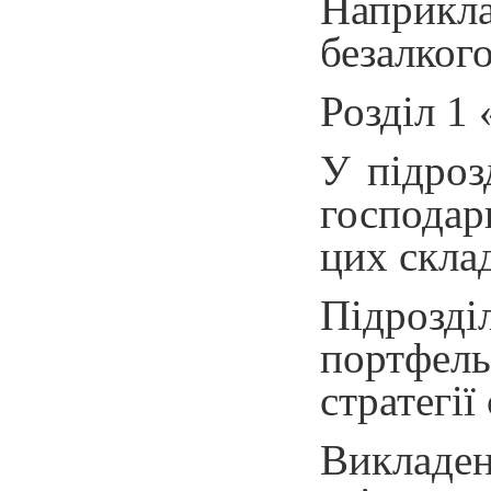
Наприкла
безалкого
Розділ 1
У підроз
господар
цих скла
Підрозді
портфель
стратегії
Викладен