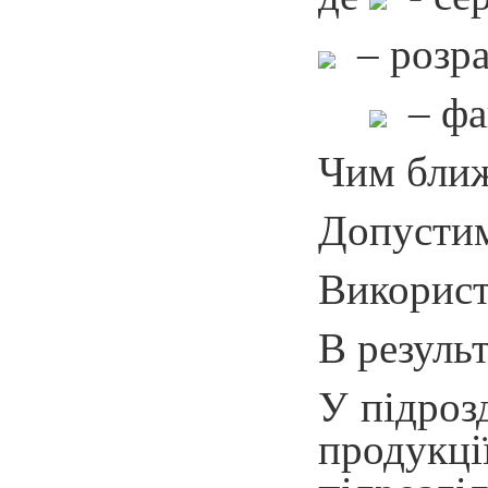
– розра
– фак
Чим бли
Допустим
Використ
В резуль
У підроз
продукції