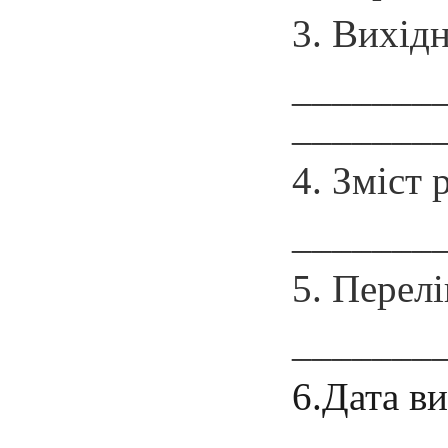
3. Вихід
_______
_______
4. Зміст
_______
5. Перел
_______
6.Дата в