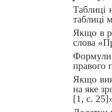
Таблиці 
таблиці 
Якщо в р
слова «П
Формули 
правого 
Якщо вик
на яке з
[1, с. 25]