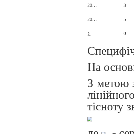
20…
3
20…
5
∑
0
Специфіч
На основ
З метою 
лінійног
тісноту 
де
- сер