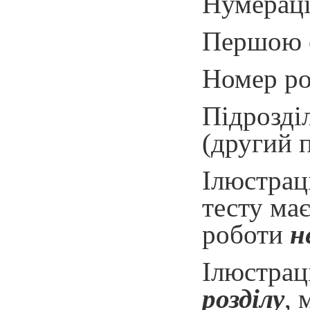
Нумераці
Першою с
Номер роз
Підрозді
(другий п
Ілюстраці
тесту має
роботи
н
Ілюстрац
розділу
, 