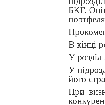
підрозді
БКГ. Оці
портфеля
Прокомен
В кінці р
У розділ
У підроз
його стра
При визн
конкурент