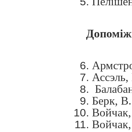
Пелішен
Допоміж
Армстрон
Ассэль,
Балабано
Берк, В
Войчак, 
Войчак,