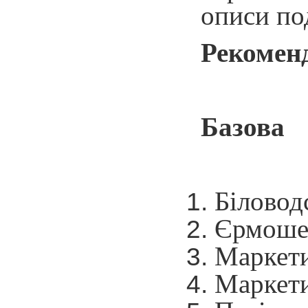
описи по
Рекоменд
Базова
Біловодс
Єрмошен
Маркетин
Маркетин