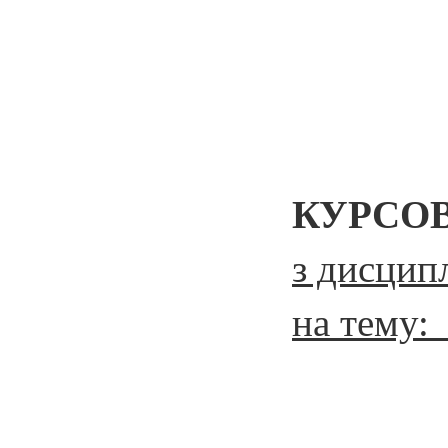
КУРСО
з дисци
на тему: