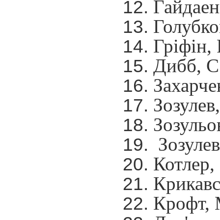
Гайдаен
Голубков
Гріфін, 
Дибб, С
Захарче
Зозулев,
Зозульо
Зозулев
Котлер, 
Крикавсь
Крофт, 