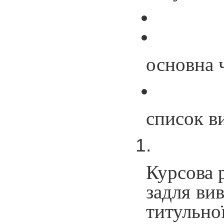
основна ч
список в
Курсова 
задля вив
титульно