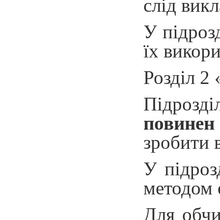
слід вик
У підроз
їх викор
Розділ 2
Підрозді
повинен 
зробити 
У підроз
методом 
Для обчи