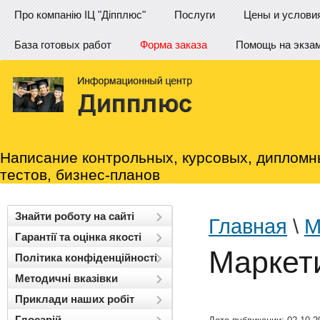
Про компанію ІЦ "Діпплюс"
Послуги
Цены и услови
База готовых работ
Форма заказа
Помощь на экза
Написание контрольных, курсовых, дипломн
тестов, бизнес-планов
Знайти роботу на сайті
Главная
\
М
Гарантії та оцінка якості
Маркет
Політика конфіденційності
Методичні вказівки
Приклади наших робіт
Глосарій