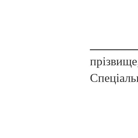
Студе
_______
прізвищ
Спеціаль
Ке
Посад
Націо