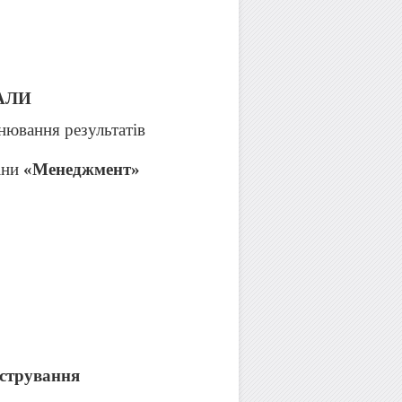
АЛИ
інювання результатів
іни
«Менеджмент»
істрування