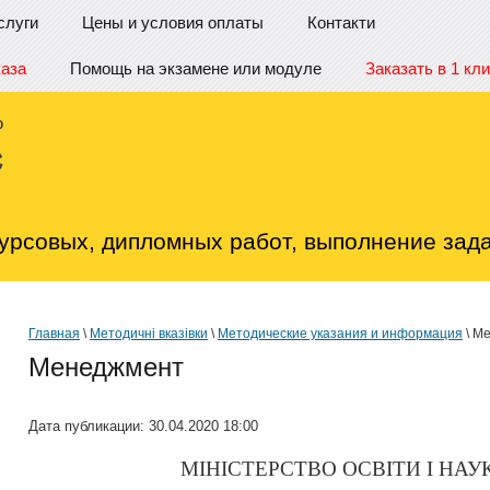
слуги
Цены и условия оплаты
Контакти
каза
Помощь на экзамене или модуле
Заказать в 1 кли
урсовых, дипломных работ, выполнение зада
Главная
\
Методичні вказівки
\
Методические указания и информация
\ М
Менеджмент
Дата публикации: 30.04.2020 18:00
МІНІСТЕРСТВО ОСВІТИ І НАУ