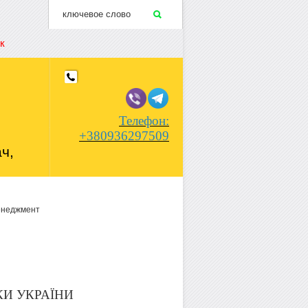
к
Телефон:
+380936297509
ч,
енеджмент
КИ УКРАЇНИ