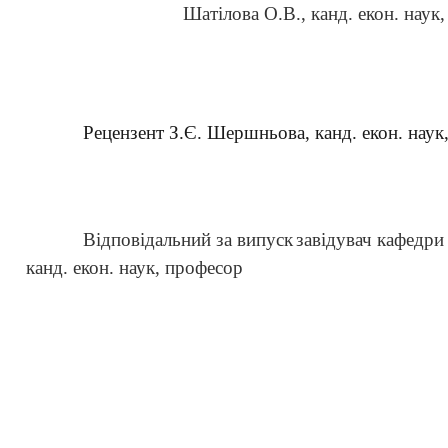
Шатілова О.В., канд. екон. наук
Рецензент З.Є. Шершньова, канд. екон. наук
Відповідальний за випуск
завідувач кафедр
канд. екон. наук, професор