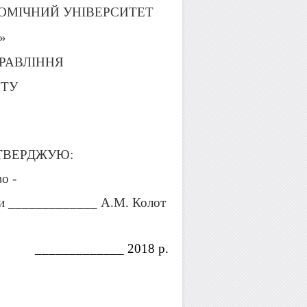
ОМІЧНИЙ УНІВЕРСИТЕТ
а»
ПРАВЛІННЯ
НТУ
ТВЕРДЖУЮ:
о -
ти _____________ А.М. Колот
_____________
201
8
р.