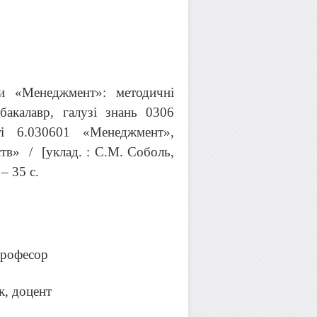
ни «Менеджмент»: методичні
бакалавр, галузі знань 0306
сті 6.030601 «Менеджмент»,
тв» / [уклад. : С.М. Соболь,
– 35 с.
професор
к, доцент