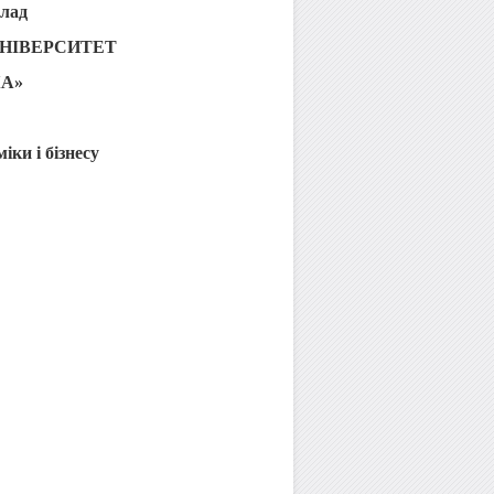
лад
НІВЕРСИТЕТ
КА»
ки і бізнесу