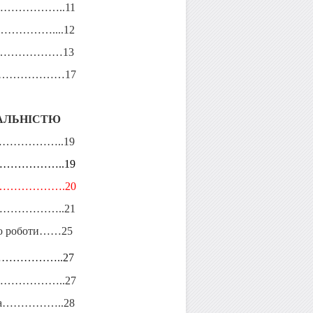
…………………..11
…………………....12
ктики…………………13
…………………………17
ІАЛЬНІСТЮ
…………..19
………………………..19
……………………….20
……………………..21
мою роботи……25
………………………..27
ра……………………..27
лавра……………..28