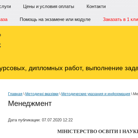
слуги
Цены и условия оплаты
Контакти
каза
Помощь на экзамене или модуле
Заказать в 1 кли
урсовых, дипломных работ, выполнение зада
Главная
\
Методичні вказівки
\
Методические указания и информация
\ М
Менеджмент
Дата публикации: 07.07.2020 12:22
МІНІСТЕРСТВО ОСВІТИ І НАУК