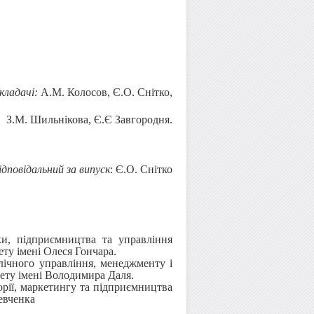
кладачі:
А.М. Колосов, Є.О. Снітко,
З.М. Шильнікова, Є.Є Завгородня.
ідповідальний за випуск
: Є.О. Снітко
іки, підприємництва та управління
ту імені Олеся Гончара.
блічного управління, менеджменту і
ету імені Володимира Даля.
орії, маркетингу та підприємництва
евченка