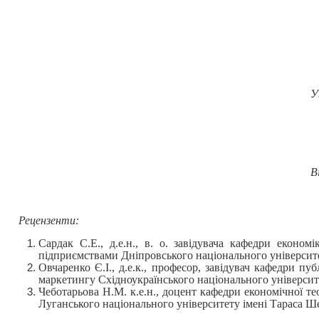
У
В
Рецензенти:
Сардак С.Е., д.е.н., в. о. завідувача кафедри економ
підприємствами Дніпровського національного університе
Овчаренко Є.І., д.е.к., професор, завідувач кафедри пу
маркетингу Східноукраїнського національного університ
Чеботарьова Н.М. к.е.н., доцент кафедри економічної те
Луганського національного університету імені Тараса Ш