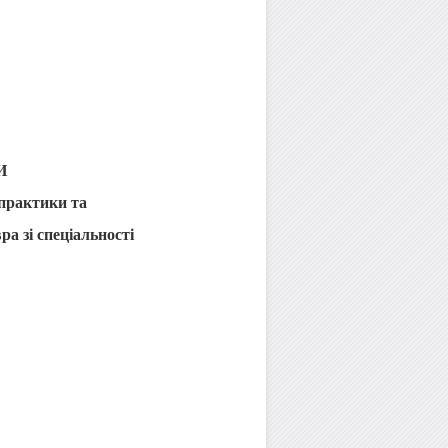
И
практики та
а зі спеціальності