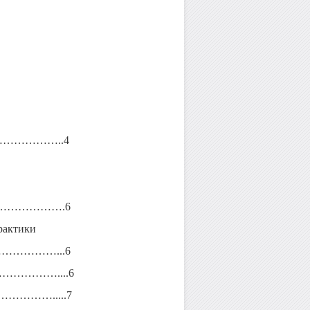
…………..4
…………….6
рактики
………...6
…………………....6
…………….....7