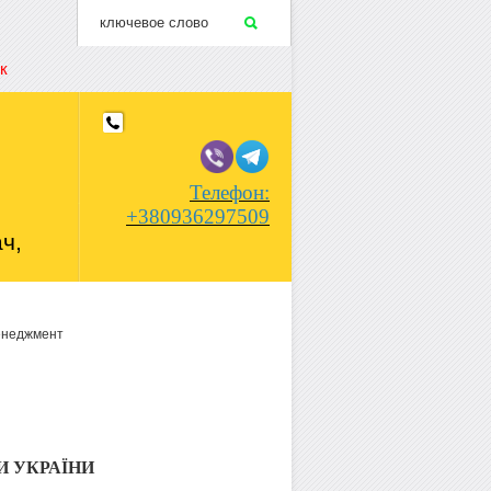
к
Телефон:
+380936297509
ч,
енеджмент
И УКРАЇНИ