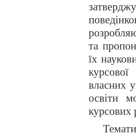
затвердж
поведінк
розробляю
та пропон
їх наукови
курсової
власних у
освіти м
курсових 
Темати