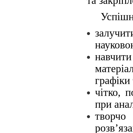
та закріп
Успішн
залучит
науково
навчити
матеріа
графіки 
чітко, 
при ана
творчо
розв’яза