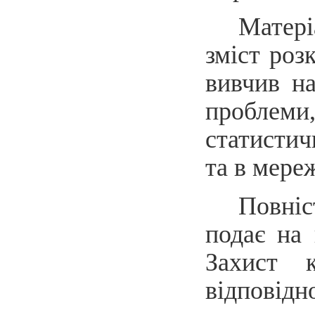
Матері
зміст роз
вивчив на
проблеми
статистич
та в мереж
Повніс
подає на 
Захист к
відпові