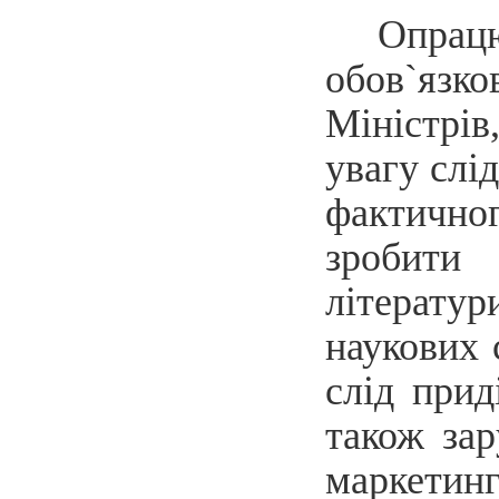
Опрац
обов`язко
Міністрів
увагу слі
фактично
зробити 
літерату
наукових 
слід прид
також зар
маркетинг