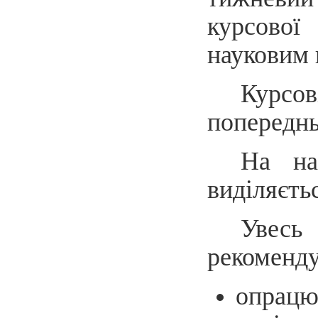
курсової
науковим 
Курсо
попереднь
На на
виділяєть
Увес
рекоменду
опрацю