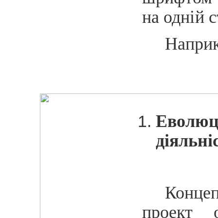
на
одній
с
Наприк
Еволюц
діяльні
Конце
проект о