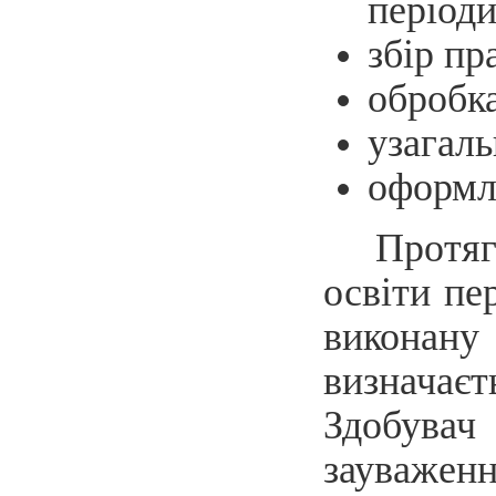
період
збір пр
обробка
узагаль
оформл
Протяг
освіти пе
виконану
визначає
Здобувач 
зауваженн