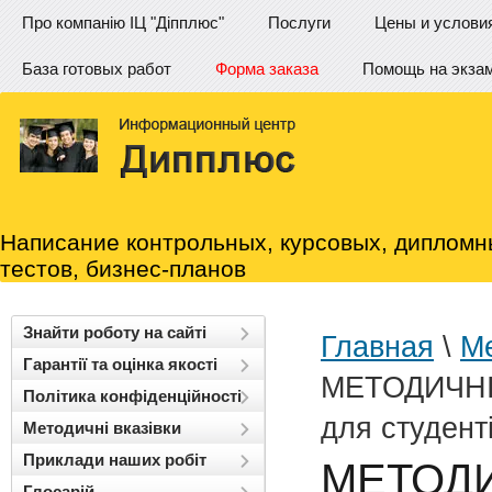
Про компанію ІЦ "Діпплюс"
Послуги
Цены и услови
База готовых работ
Форма заказа
Помощь на экза
Написание контрольных, курсовых, дипломн
тестов, бизнес-планов
Знайти роботу на сайті
Главная
\
Ме
Гарантії та оцінка якості
МЕТОДИЧНІ 
Політика конфіденційності
для студент
Методичні вказівки
Приклади наших робіт
МЕТОДИЧ
Глосарій