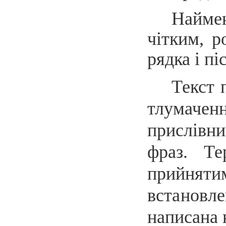
Найме
чітким, р
рядка і
пі
Текст 
тлумаче
прислівни
фраз. Те
прийнят
встановл
написана 