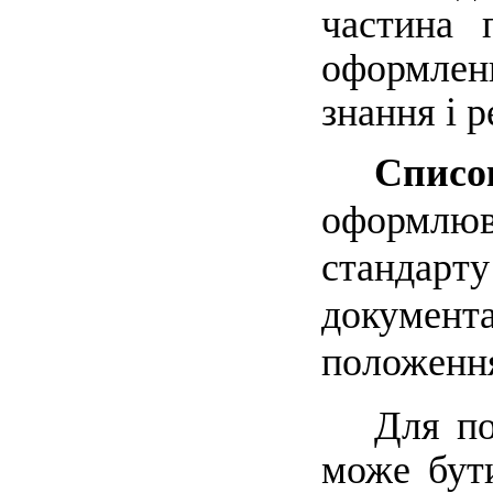
частина 
оформленн
знання і 
Списо
оформлюв
стандарт
документ
положення
Для по
може бути