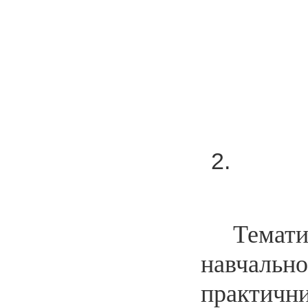
Темати
навчаль
практич