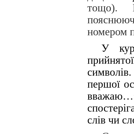
тощо). 
пояснюю
номером п
У кур
прийнятої
символів
першої о
вважаю…»
спостеріг
слів чи с