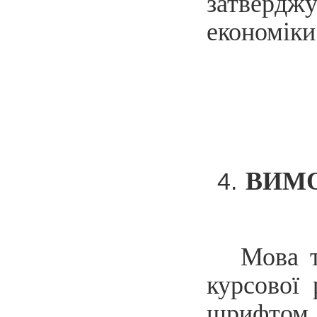
затвердж
економіки
ВИМ
Мова т
курсової
шрифтом 