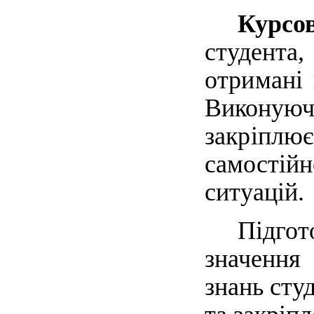
Курс
студента
отримані
Виконую
закріплює
самостійн
ситуацій.
Підгот
значення
знань сту