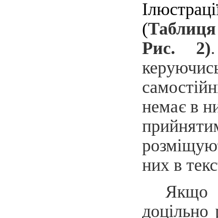
Ілюстрац
(
Таблиця
Рис. 2)
керуючи
самостійн
немає
в ни
прийняти
розміщуют
них в текс
Якщо
доцільно 