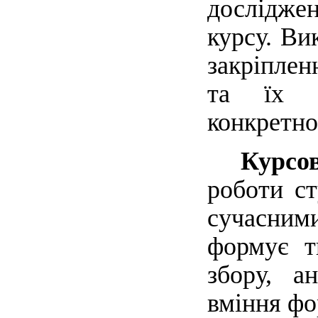
дослідже
курсу. Ви
закріплен
та їх з
конкретно
Курсо
роботи ст
сучасними
формує т
збору, а
вміння фо