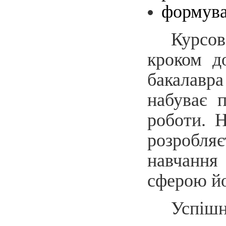
формува
Курсов
кроком д
бакалавра
набуває п
роботи. Н
розробля
навчання 
сферою йо
Успіш