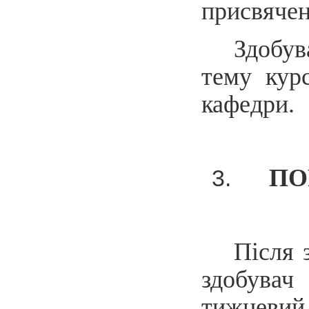
присвячен
Здобув
тему кур
кафедри.
ПО
Після 
здобувач
тижневий 