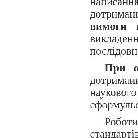
написан
дотриман
вимоги 
викладен
послідовн
При 
дотриманн
науковог
сформульо
Робот
стандарті