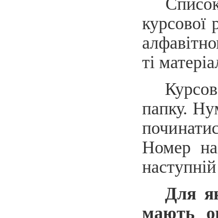
Списо
курсової
алфавітно
ті матеріа
Курсо
папку. Ну
починати
Номер на 
наступній
Для я
мають о