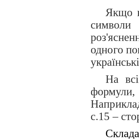
Якщо
в
символи 
роз'яснен
одного
пон
українські
На вс
формули
Наприкл
с.15 – ст
Склад