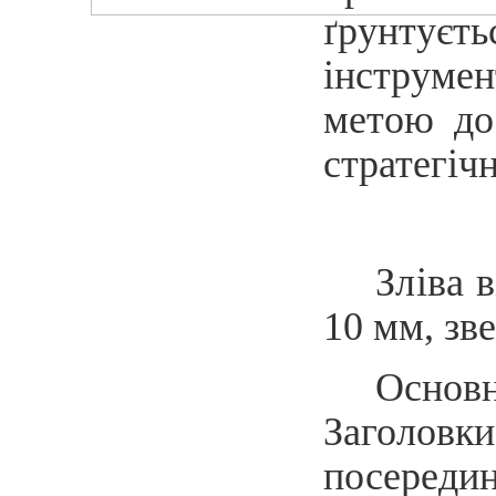
ґрунтуєт
інструмен
метою дос
стратегіч
Зліва
в
10 мм, зве
Основн
Заголов
посередин