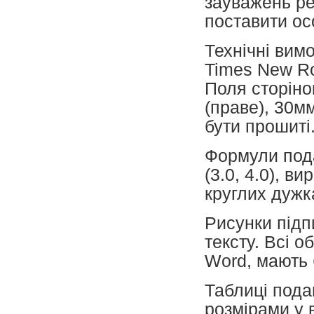
зауважень ре
поставити ос
Технічні вим
Times New Ro
Поля сторіно
(праве), 30мм
бути прошиті
Формули пода
(3.0, 4.0), в
круглих дужк
Рисунки підп
тексту. Всі о
Word, мають 
Таблиці пода
розмірами у 