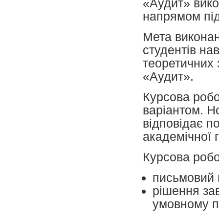
«Аудит» вико
напрямом під
Мета виконан
студентів на
теоретичних 
«Аудит».
Курсова робо
варіантом. Н
відповідає п
академічної 
Курсова робо
письмовий 
рішення за
умовному п