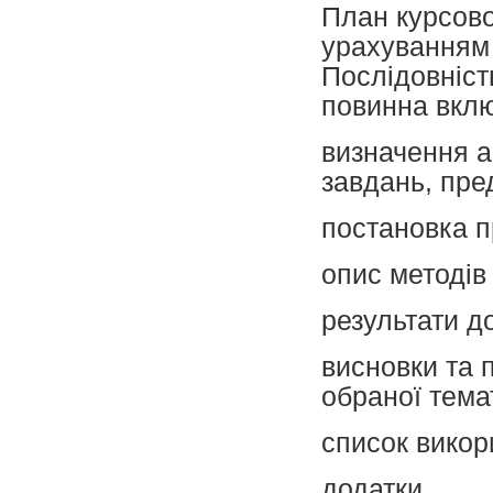
План курсово
урахуванням 
Послідовніст
повинна вклю
визначення а
завдань, пре
постановка п
опис методів
результати д
висновки та 
обраної тема
список викор
додатки.