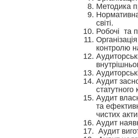
Методика п
Нормативна 
світі.
Робочі та 
Організація
контролю н
Аудиторськ
внутрішньо
Аудиторськ
Аудит засн
статутного 
Аудит влас
та ефектив
чистих акти
Аудит наявн
Аудит виго