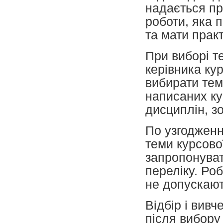
надається пр
роботи, яка 
та мати прак
При виборі т
керівника ку
вибирати тем
написаних ку
дисциплін, зо
По узгодженн
теми курсово
запропонуват
переліку. Роб
не допускают
Відбір і вив
після вибору 