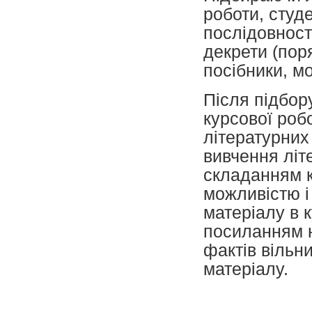
роботи, студ
послідовності
декрети (поря
посібники, м
Після підбор
курсової роб
літературних
вивчення літ
складанням к
можливістю 
матеріалу в к
посиланням н
фактів вільн
матеріалу.