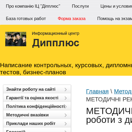
Про компанію ІЦ "Діпплюс"
Послуги
Цены и услови
База готовых работ
Форма заказа
Помощь на экза
Написание контрольных, курсовых, дипломн
тестов, бизнес-планов
Знайти роботу на сайті
Главная
\
Методи
Гарантії та оцінка якості
МЕТОДИЧНІ РЕКО
Політика конфіденційності
МЕТОДИЧН
Методичні вказівки
роботи з д
Приклади наших робіт
Глосарій