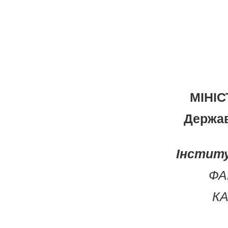
МІНІС
Держав
Інститу
ФА
К