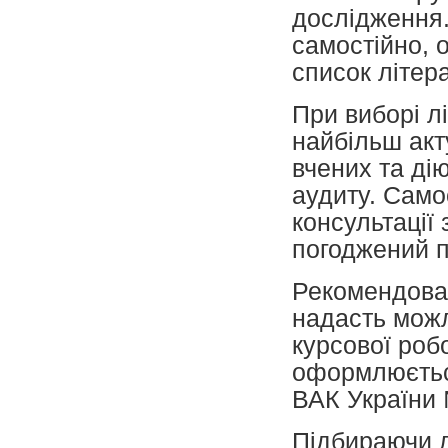
дослідження.
самостійно, 
список літер
При виборі л
найбільш акт
вчених та дію
аудиту. Само
консультації
погоджений п
Рекомендован
надасть можл
курсової роб
оформлюєтьс
ВАК України 
Підбираючи л