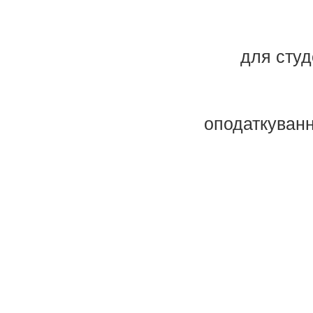
для студ
071 
оподатк