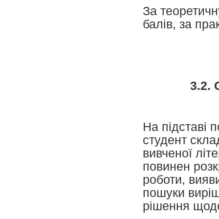
За теоретичн
балів, за пра
3.2.
На підставі 
студент скла
вивченої літ
повинен розк
роботи, вияв
пошуки виріш
рішення щодо