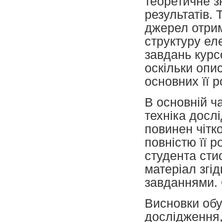
теоретичне з
результатів.
джерел отрим
структуру ел
завдань курс
оскільки опи
основних її р
В основній ч
техніка досл
повинен чітко
повністю її р
студента сти
матеріал згі
завданнями. 
Висновки об
дослідження,