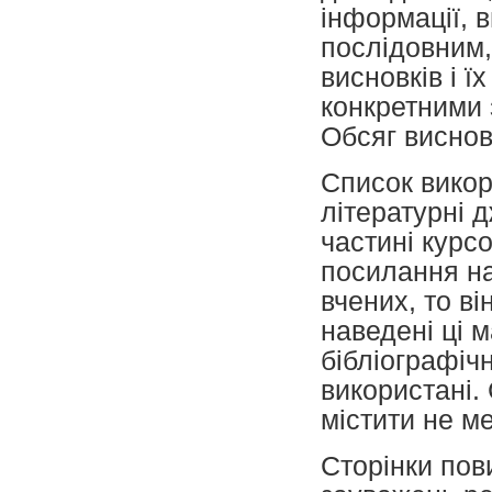
інформації, 
послідовним,
висновків і 
конкретними 
Обсяг висновк
Список викор
літературні 
частині курс
посилання на
вчених, то ві
наведені ці 
бібліографічн
використані.
містити не м
Сторінки пов