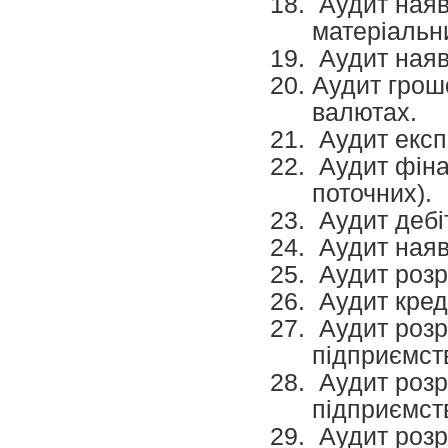
Аудит наяв
матеріальни
Аудит наявн
Аудит грошо
валютах.
Аудит експ
Аудит фінан
поточних).
Аудит дебіт
Аудит наявн
Аудит розр
Аудит креди
Аудит розра
підприємств
Аудит розр
підприємств
Аудит розр