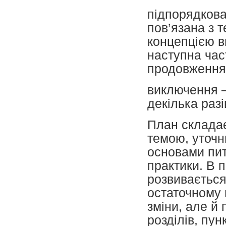
підпорядкова
пов’язана з 
концепцією в
наступна час
продовження 
виключення –
декілька разі
План складає
темою, уточн
основами пит
практики. В 
розвивається
остаточному 
зміни, але й 
розділів, пунк