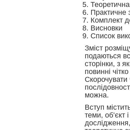
Теоретична
Практичне 
Комплект д
Висновки
Список вик
Зміст розміщ
подаються вс
сторінки, з я
повинні чітко
Скорочувати 
послідовності
можна.
Вступ містит
теми, об’єкт
дослідження,