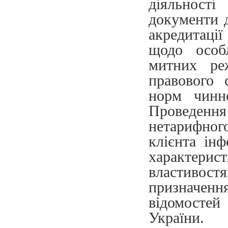
діяльност
документи д
акредитації
щодо особ
митних ре
правового 
норм чинн
Проведення
нетарифно
клієнта ін
характерис
властиво
призначен
відомостей
України. 