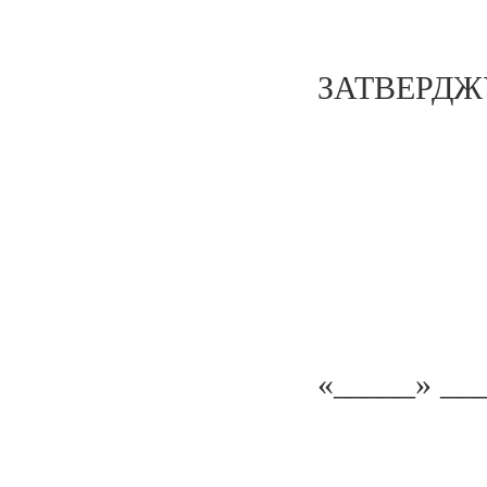
ЗАТВЕРДЖ
«_____» ___