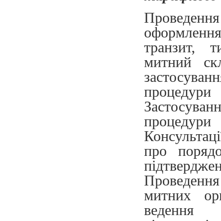
Проведення
оформлення 
транзит, т
митний ск
застосува
процедур
Застосува
процедури 
Консультац
про порядо
підтвердже
Проведення
митних орг
ведення о