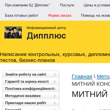
Про компанію ІЦ "Діпплюс"
Послуги
Цены и услови
База готовых работ
Форма заказа
Помощь на экза
Написание контрольных, курсовых, дипломн
тестов, бизнес-планов
Знайти роботу на сайті
Главная
\
Метод
Гарантії та оцінка якості
МИТНИЙ КОН
Політика конфіденційності
МИТНИЙ
Методичні вказівки
Приклади наших робіт
Глосарій