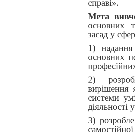
справі».
Мета вивч
основних т
засад у сфе
1) надання
основних п
професійних
2) розроб
вирішення я
системи ум
діяльності 
3) розробл
самостійно