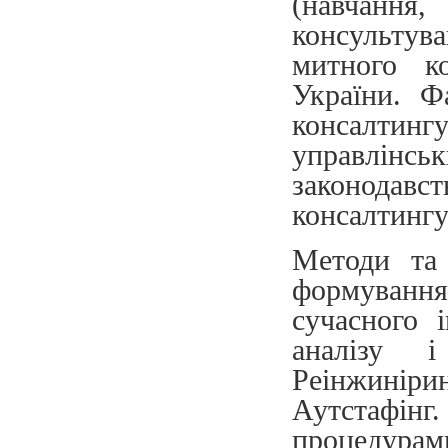
(навчання
консультув
митного к
України. Ф
консалтингу
управлінсь
законодавс
консалтингу
Методи та 
формування
сучасного 
аналізу 
Реінжинір
Аутстафінг
процедурами