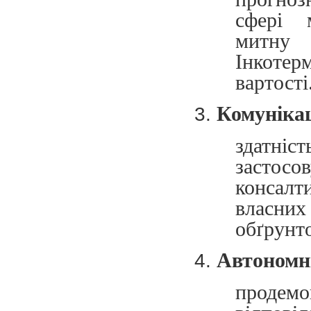
сфері м
митну
Інкотер
вартості
Комунікац
здатні
застосо
консалт
власних
обґрунто
Автономні
проде