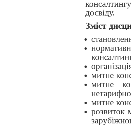
консалтин
досвіду.
Зміст дисц
становлен
нормати
консалтин
організаці
митне кон
митне ко
нетарифно
митне конс
розвиток 
зарубіжног