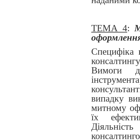
ТЕМА 4
:
М
оформленн
Специфіка 
консалтингу
Вимоги д
інструмент
консультан
випадку ви
митному оф
їх ефекти
Діяльніс
консалтинг