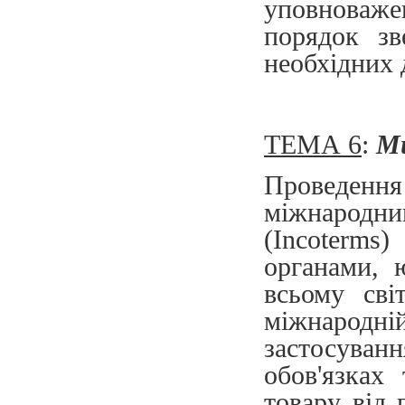
уповноваж
порядок зв
необхідних 
ТЕМА 6
:
Ми
Проведення
міжнародн
(Incoterms
органами, 
всьому сві
міжнародні
застосуван
обов'язках
товару від