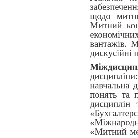
забезпечен
щодо митно
Митний кон
економічни
вантажів. 
дискусійні 
Міждисципл
дисциплін
навчальна д
понять та 
дисциплін 
«Бухгалте
«Міжнародн
«Митний ме