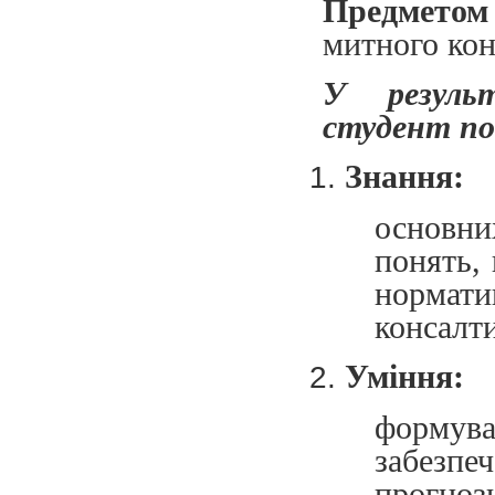
Предметом
митного кон
У результ
студент по
Знання:
основни
понять,
нормат
консалт
Уміння:
форму
забезпе
прогноз