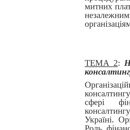
митних плат
незалежним
організація
ТЕМА 2
:
Н
консалтинг
Організац
консалтинг
сфері фін
консалтин
Україні. Ор
Роль фінан