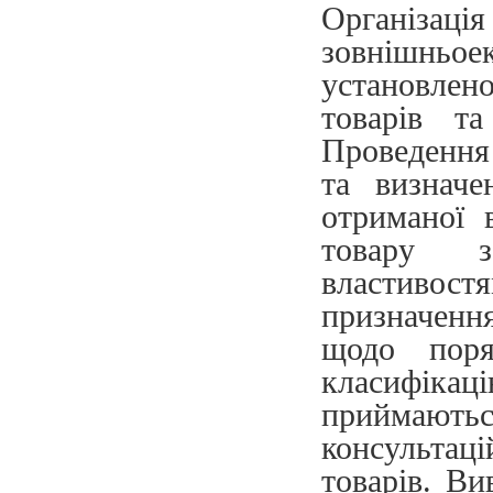
Організаці
зовнішньо
установлен
товарів т
Проведення 
та визнач
отриманої 
товару з
властиво
призначенн
щодо поря
класифікац
приймаютьс
консульта
товарів. Ви