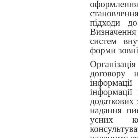
оформлення
становленн
підходи до
Визначення
систем вну
форми зовні
Організаці
договору н
інформації
інформації
додаткових 
надання пи
усних ко
консультув
наданими ко