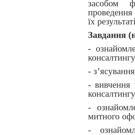
засобом ф
проведення 
їх результаті
Завдання (
- ознайомл
консалтингу
- з’ясуванн
- вивчення
консалтингу
- ознайомл
митного оф
- ознайом