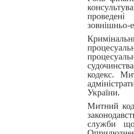
консульту
проведені
зовнішньо-е
Кримінал
процесуа
процесуальн
судочинств
кодекс. Ми
адміністра
України.
Митний код
законодавс
служби що
Оприлюдне