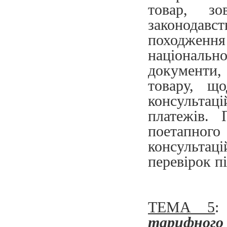
товар, зо
законодав
походжен
національ
документи
товару, щ
консульта
платежів. 
поетапного
консультац
перевірок п
ТЕМА 5
тарифного 