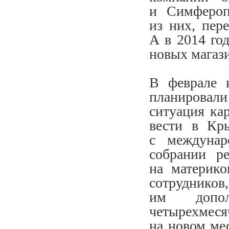
и Симфероп
из них, пер
А в 2014 го
новых магази
В феврале 
планировал
ситуация ка
вести в Кры
с междунар
собрании р
на материко
сотрудников
им допол
четырехмеся
на новом мес