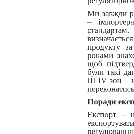
регуляторно
Ми завжди р
– імпортер
стандартам.
визначається
продукту за
роками знах
щоб підтвер
були такі да
III-IV зон –
переконатись
Поради екс
Експорт – ц
експортуват
регулювання