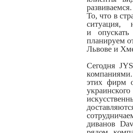
развиваемся.
То, что в ст
ситуация, 
и опускать
планируем от
Львове и Хм
Сегодня JYS
компаниями.
этих фирм о
украинского
искусствен
доставляют
сотруднича
диванов Dav
рядом комп