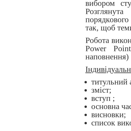
вибором ст
Розглянут
порядкового
так, щоб тем
Робота викон
Power Poin
наповнення) 
Індивідуальн
титульний 
зміст;
вступ ;
основна ча
висновки;
список вик