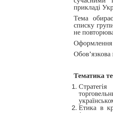
сучасними 
прикладі Укр
Тема обирає
списку групи
не повторюва
Оформлення т
Обов’язкова
Тематика
т
Стратегі
торговельн
українсько
Етика в к