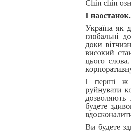
Chin chin оз
І наостанок.
Україна як д
глобальні до
доки вітчиз
високий ста
цього слова
корпоративну
І перші ж 
руйнувати к
дозволяють 
будете здиво
вдосконалит
Ви будете зд