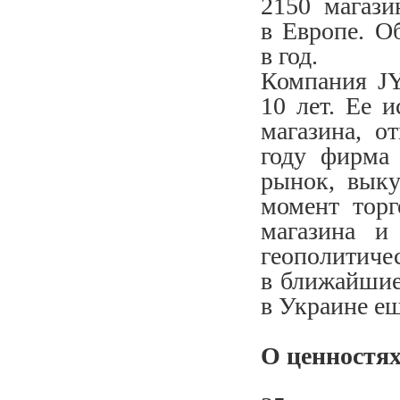
2150 магази
в Европе. О
в год.
Компания JY
10 лет. Ее и
магазина, о
году фирма
рынок, выку
момент торг
магазина и
геополитиче
в ближайшие
в Украине ещ
О ценностя