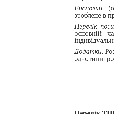
Висновки
(
зроблене в п
Перелік поси
основній ч
індивідуальн
Додатки
. Р
однотипні ро
Перелік ТН