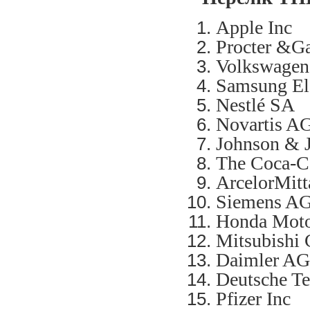
Apple Inc
Procter &
Volkswagen
Samsung Ele
Nestlé SA
Novartis A
Johnson & 
The Coca-C
ArcelorMitt
Siemens A
Honda Moto
Mitsubishi 
Daimler AG
Deutsche T
Pfizer Inc