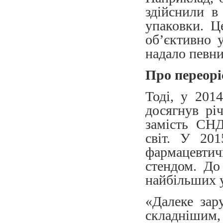
здійснили в
упаковки. Ц
об’єктивно у
надало певни
Про переорі
Тоді, у 201
досягнув рі
замість СНД
світ. У 201
фармацевти
стендом. До
найбільших 
«Далеке зар
складнішим,