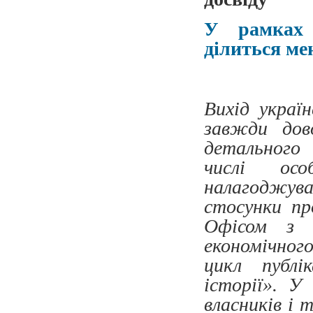
У рамках п
ділиться м
Вихід украї
завжди дов
детального 
числі осо
налагоджув
стосунки пр
Офісом з п
економічног
цикл публі
історії». У
власників і 