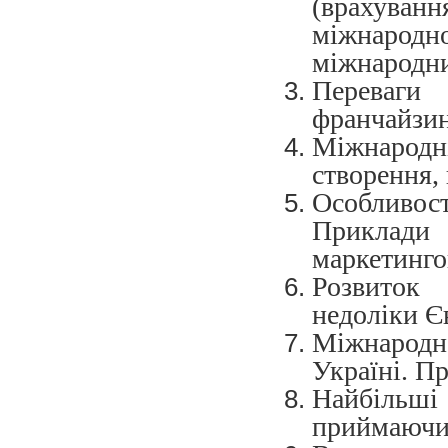
(врахуван
міжнародно
міжнародни
Переваги 
франчайзинг
Міжнародн
створення, 
Особливос
Приклади
маркетингов
Розвиток 
недоліки Є
Міжнародн
Україні. Пр
Найбільш
приймаючих