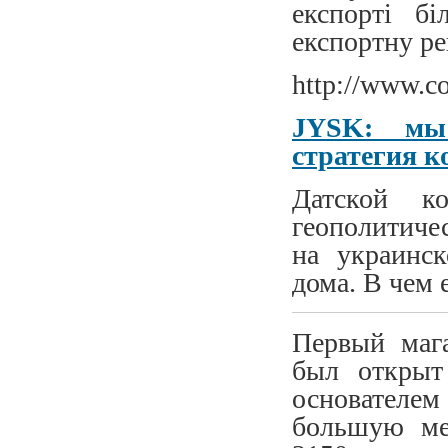
експорті бі
експортну ре
http://www.c
JYSK: мы
стратегия 
Датской к
геополитиче
на украинс
дома. В чем 
Первый маг
был открыт
основателем
большую ме