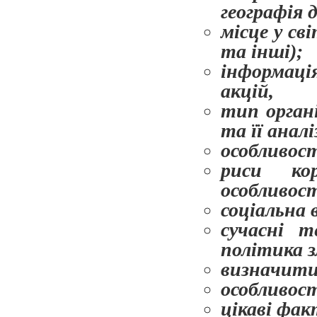
географія 
місце у св
та інші);
інформація
акцій,
тип орган
та її аналі
особливост
риси кор
особливост
соціальна 
сучасні т
політика з
визначити
особливост
цікаві фак