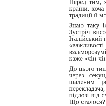
Перед тим, 
країни, хоча
традиції й м
Знаю таку і
Зустріч висо
Італійський 
«важливост
взаєморозумі
каже «чін-чі
До цього тиш
через секун
шаленим ре
перекладача
підлозі від 
Що сталося? 