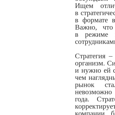
Ищем отли
в стратегиче
в формате в
Важно, что
в режиме 
сотрудникам
Стратегия –
организм. Си
и нужно ей с
чем наглядн
рынок ста
невозможно 
года. Стра
корректиру
компании б