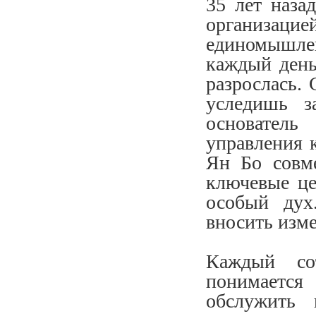
35 лет наза
организа
единомышле
каждый день
разрослась. 
уследишь з
основатель
управления 
Ян Бо совме
ключевые це
особый дух
вносить изме
Каждый со
понимаетс
обслужить 