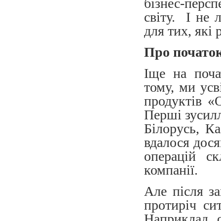
бізнес-перс
світу. І не 
для тих, які
Про початок
Іще на поча
тому, ми усв
продуктів «
Перші зусилл
Білорусь, Ка
вдалося дося
операцій с
компанії.
Але після за
протиріч си
Наприклад, о