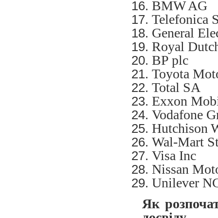
BMW AG
Telefonica 
General Ele
Royal Dutch
BP plc
Toyota Moto
Total SA
Exxon Mobi
Vodafone G
Hutchison 
Wal-Mart St
Visa Inc
Nissan Mot
Unilever N
Як розпочат
досвіду