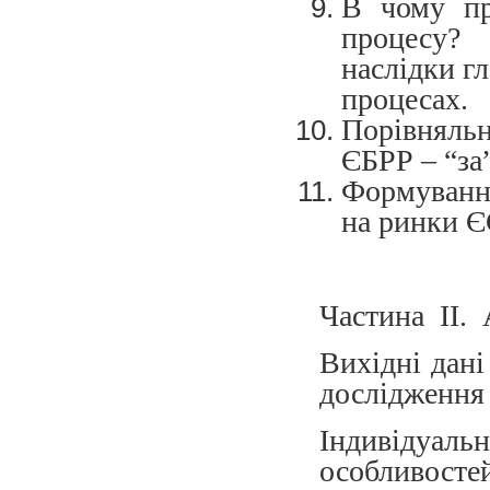
В чому про
процесу?
наслідки гл
процесах.
Порівняль
ЄБРР – “за”
Формування
на ринки Є
Частина ІІ. 
Вихідні дані
дослідження 
Індивідуа
особливостей