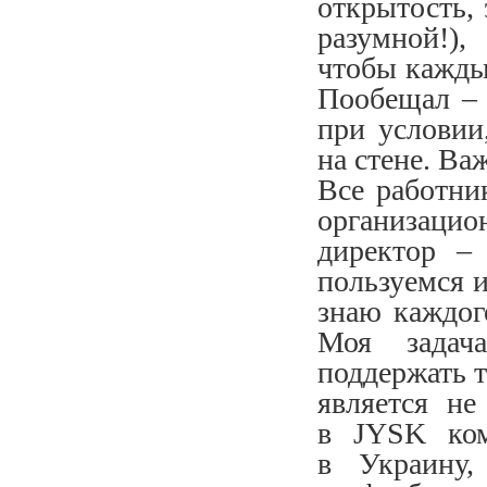
открытость, 
разумной!),
чтобы каждый
Пообещал – 
при условии
на стене. Ва
Все работни
организацио
директор –
пользуемся и
знаю каждог
Моя задач
поддержать т
является н
в JYSK ком
в Украину,