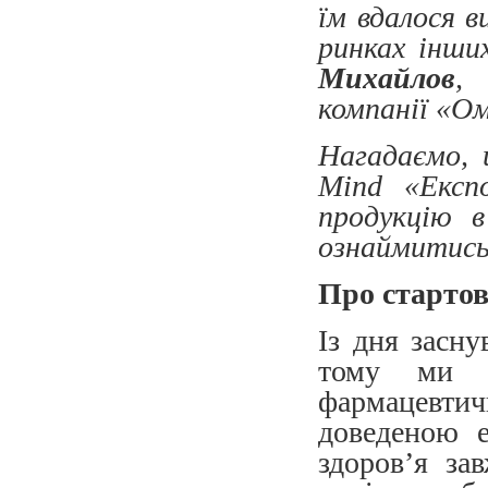
їм вдалося в
ринках інш
Михайлов
,
компанії «О
Нагадаємо, 
Mind «Експ
продукцію 
ознаймитис
Про старто
Із дня засн
тому ми з
фармацевти
доведеною е
здоров’я за