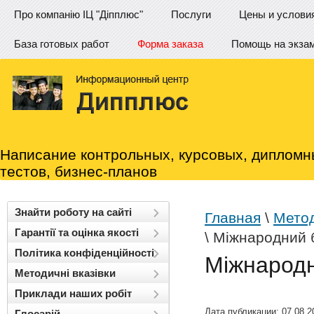
Про компанію ІЦ "Діпплюс"
Послуги
Цены и услови
База готовых работ
Форма заказа
Помощь на экза
Написание контрольных, курсовых, дипломн
тестов, бизнес-планов
Знайти роботу на сайті
Главная
\
Метод
Гарантії та оцінка якості
\ Міжнародний 
Політика конфіденційності
Міжнародн
Методичні вказівки
Приклади наших робіт
Дата публикации: 07.08.2
Глосарій