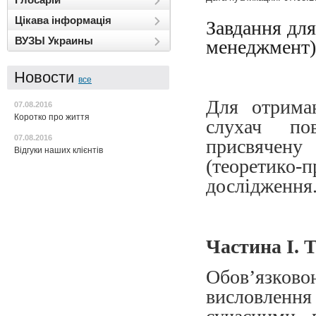
Цікава інформація
Завдання дл
ВУЗЫ Украины
менеджмент)
Новости
все
Для отрима
07.08.2016
Коротко про життя
слухач пов
07.08.2016
присвячену
Відгуки наших клієнтів
(теоретико
дослідження
Частина І. 
Обов’язко
висловлення 