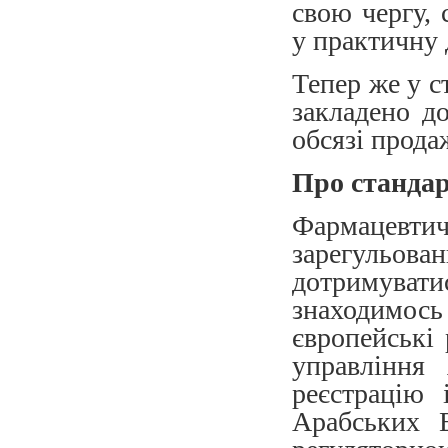
свою чергу,
у практичну 
Тепер же у с
закладено д
обсязі прода
Про станда
Фармацев
зарегульова
дотримувати
знаходимос
європейські
управління
реєстрацію
Арабських 