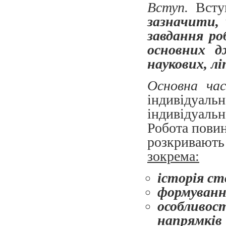
Вступ.
Вступ
зазначити,
завдання ро
основних д
наукових, л
Основна час
індивідуа
індивідуальн
Робота повин
розкривають
зокрема:
історія с
формуванн
особливос
напрямків