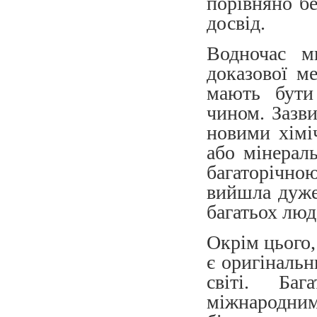
порівняно б
досвід.
Водночас м
доказової м
мають бути
чином. Зазви
новими хімі
або мінераль
багаторічно
вийшла дуже 
багатьох люд
Окрім цього
є оригінальн
світі. Ба
міжнародни