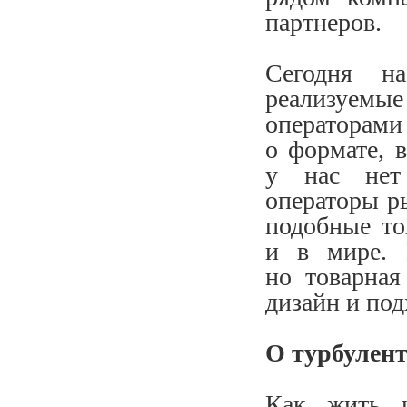
партнеров.
Сегодня н
реализуемы
операторами
о формате, 
у нас нет 
операторы ры
подобные то
и в мире. 
но товарная
дизайн и по
О турбулен
Как жить и