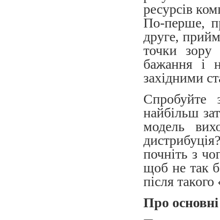
ресурсів ком
По-перше, 
друге, прийм
точки зору 
бажання і н
західними ст
Спробуйте 
найбільш зат
модель вих
дистрибуція
почніть з чо
щоб не так б
після такого
Про основні