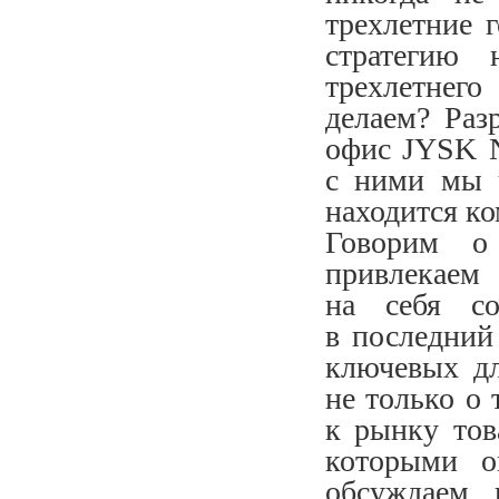
трехлетние 
стратегию 
трехлетнег
делаем? Раз
офис JYSK N
с ними мы ч
находится ко
Говорим о 
привлекаем
на себя со
в последний
ключевых дл
не только о 
к рынку тов
которыми о
обсуждаем 