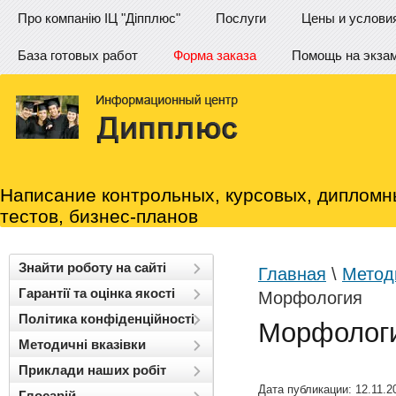
Про компанію ІЦ "Діпплюс"
Послуги
Цены и услови
База готовых работ
Форма заказа
Помощь на экза
Написание контрольных, курсовых, дипломн
тестов, бизнес-планов
Знайти роботу на сайті
Главная
\
Методи
Гарантії та оцінка якості
Морфология
Політика конфіденційності
Морфолог
Методичні вказівки
Приклади наших робіт
Дата публикации: 12.11.2
Глосарій