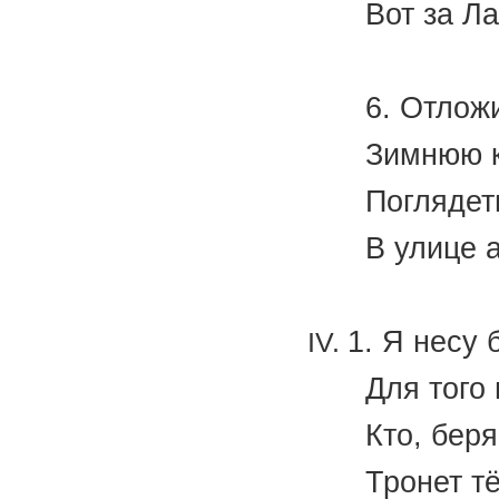
Вот за Л
(И.
6. Отлож
Зимнюю 
Поглядет
В улице 
(А.
1. Я несу 
Для того 
Кто, беря
Тронет т