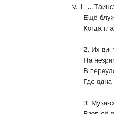
1. …Таинс
Ещё блуж
Когда гл
(М.
2. Их ви
На незри
В переул
Где одна
(А.
3. Муза-с
Взор её я