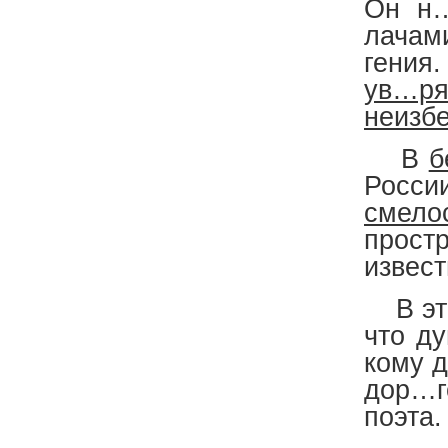
Он н
лачам
гения
ув…р
неизб
В
б
Росси
смело
прост
извес
В это
что д
кому д
дор…г
поэта.