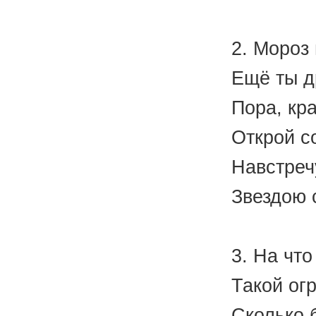
(А.
2. Мороз
Ещё ты д
Пора, кр
Открой с
Навстреч
Звездою 
(А.
3. На что
Такой ог
Сколько 