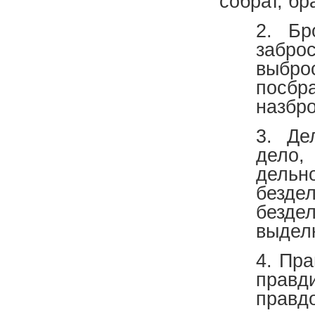
собрат, бр
2. Бр
забро
выбро
посб
назбр
3. Де
дело,
дельно
безд
безде
выдел
4. Пра
прав
правд