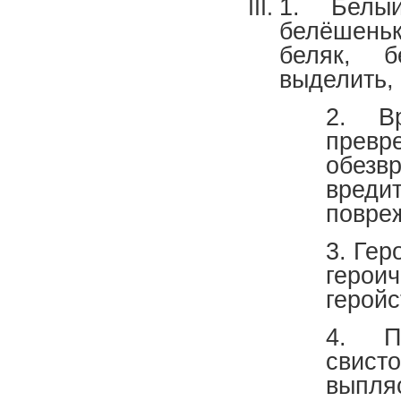
1. Белый
белёшеньк
беляк, б
выделить,
2. Вр
прев
обез
вреди
повре
3. Гер
героич
геройс
4. П
свист
выпля