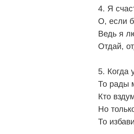
4. Я сча
О, если 
Ведь я л
Отдай, о
(В.
5. Когда 
То рады 
Кто вздум
Но тольк
То избав