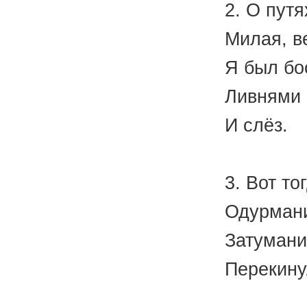
2. О путя
Милая, в
Я был бо
Ливнями 
И слёз.
(М.
3. Вот то
Одурмани
Затумани
Перекину
(В.