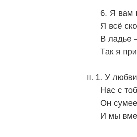
(И.
6. Я вам
Я всё ск
В ладье –
Так я пр
(А.
1. У любви
Нас с то
Он сумее
И мы вме
(А