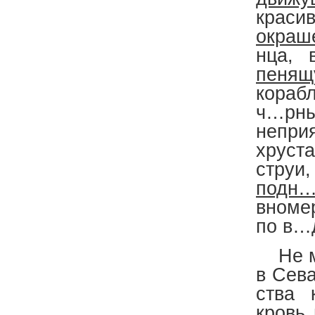
крас
окраш
нца, 
пенящ
кораб
ч…рн
непр
хруст
струи
подн
вномер
по в…
Не мо
в Сев
ства 
кровь