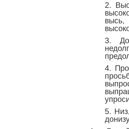
2. Вы
высоко
высь
высок
3. До
недолг
предол
4. Про
прось
выпро
выпр
упроси
5. Низ
донизу