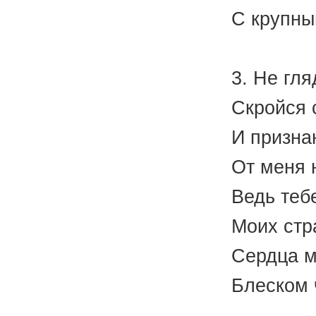
С крупны
(М.
3. Не гля
Скройся с
И призна
От меня 
Ведь теб
Моих стр
Сердца м
Блеском 
(Н.