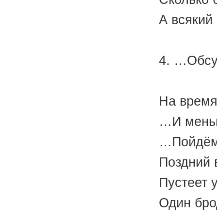
А всякий
(А.
4. …Обсу
Пост
На время
…И меньш
…Пойдём
Поздний 
Пустеет 
Один бро