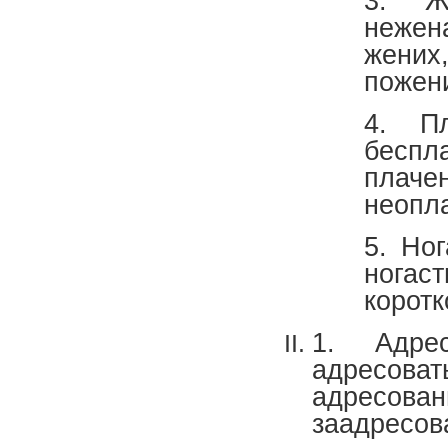
3. Ж
нежен
жених
пожени
4. Пл
беспла
плаче
неопл
5. Но
ногас
коротк
1. Адрес
адресоват
адресов
заадресов