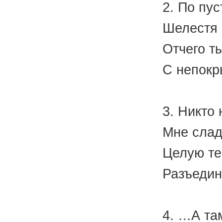
2. По пу
Шелестя 
Отчего ты
С непокр
(Н. 
3. Никто 
Мне слад
Целую те
Разъедин
(М.
4. …А та