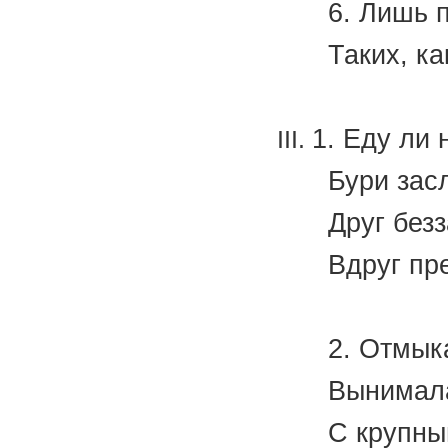
6. Лишь 
Таких, ка
(Н.
1. Еду ли 
Бури зас
Друг без
Вдруг пр
(Н.
2. Отмык
Вынимала
С крупны