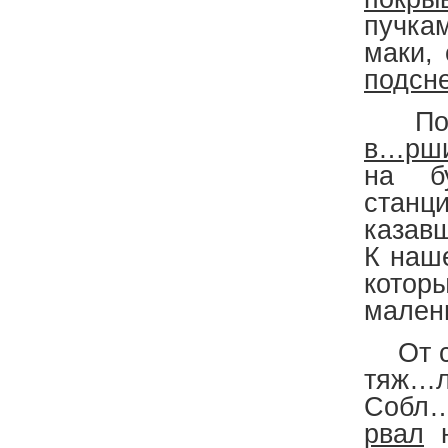
пучка
маки,
подсн
П
в…рш
на б
стан
казав
К наш
котор
мален
От сб
тяж…л
Собл…
рвал
н