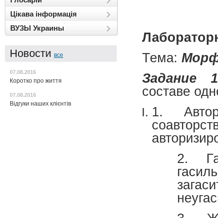
Цікава інформація
ВУЗЫ Украины
Лабораторн
Новости
Тема:
Морф
все
07.08.2016
Задание 1
Коротко про життя
составе одн
07.08.2016
Відгуки наших клієнтів
1. Автор
соавторс
авторизиро
2. Га
гасил
загас
неугас