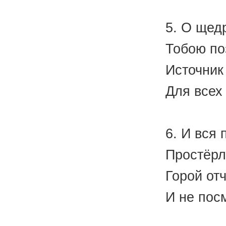
(А.
5. О щедр
Тобою по
Источник
Для всех 
(В.
6. И вся
Простёрл
Горой от
И не пос
(Н. 