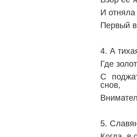
И отняла
Первый в
(А.
4. А тиха
Где золо
С поджа
снов,
Внимател
(Н.
5. Славян
Когда, в 