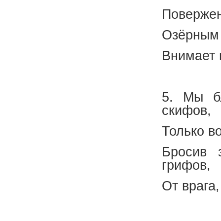
Повержен
Озёрным 
Внимает 
(А.
5. Мы б
скифов,
Только в
Бросив 
грифов,
От врага
(К.