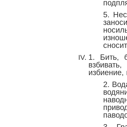
подпля
5. Нес
зано
носил
изно
сносит
1. Бить, 
взбивать,
избиение, 
2. Вод
водян
навод
прив
паводо
3. Гр