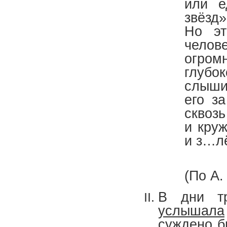
или 
звёзд
Но э
челов
огро
глубо
слыши
его з
сквоз
и кру
и з…л
(По А.
В дни тр
услышала
суждено 