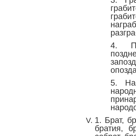
граби
граби
нагр
разгра
4. По
поздн
запоз
опозда
5. На
наро
прина
народ
1. Брат, б
братия, бр