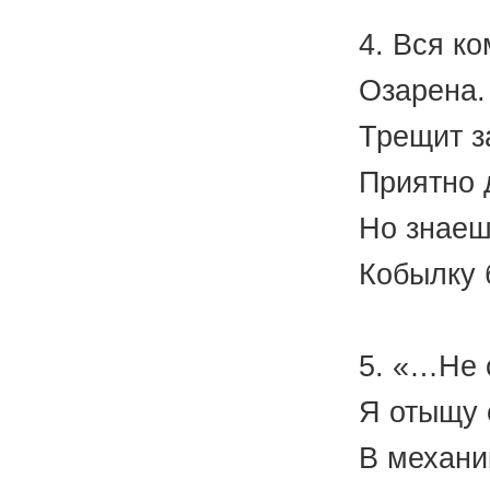
4. Вся к
Озарена.
Трещит з
Приятно 
Но знаеш
Кобылку 
(А.
5. «…Не 
Я отыщу 
В механик