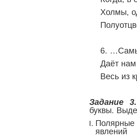
Холмы, о
Полуотцв
(В.
6. …Самы
Даёт нам
Весь из 
(Н. 
Задание 3.
буквы. Выде
Полярны
явлений