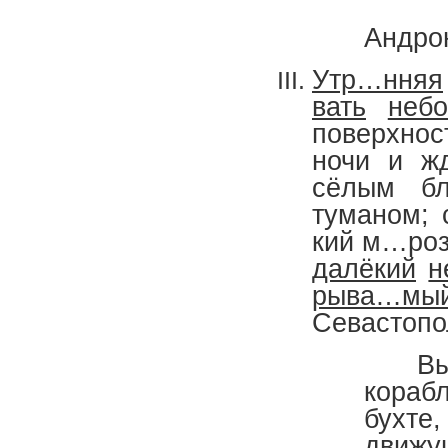
Андро
Утр…нняя
вать
небо
поверхно
ночи и ж
сёлым б
туманом; 
кий м…роз
далёкий
н
рыва…мы
Севастопо
В
кораб
бухте
движу