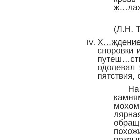
ж…лах
(Л.Н. 
Х…ждени
сноровки 
путеш…ств
одолевал
пятствия,
На б
камн
мохом
лярн
обращ
похож
покры