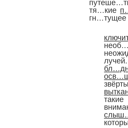
путеше…т
тя…кие
п
гн…тущее 
Тр
ключи
нео
неож
лучей
бл…дн
осв…
звёрт
вытка
так
вниман
слыш
котор