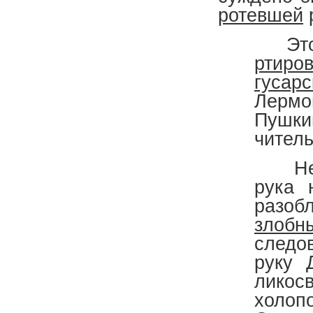
ротевшей
р
Это б
ртиро
гусарс
Лерм
Пуш
чител
Не то
рука 
разоб
злобн
следо
руку 
ликос
холоп