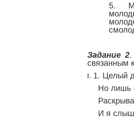
5. М
молод
моло
смолод
Задание 2
.
связанным к
1. Целый 
Но лишь 
Раскрыва
И я слышу
(А