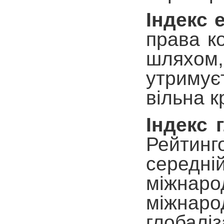
Індекс 
права к
шляхом, 
утримуєт
вільна 
Індекс 
Рейтинго
середні
міжнарод
міжнаро
глобаліз