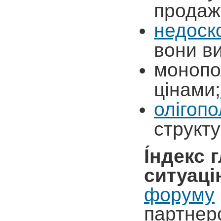
продаж
недоск
вони в
моноп
цінами;
олігопо
структу
І́ндекс
ситуаці
форуму
партнерс