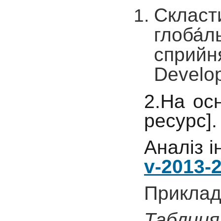
Скласти
глоба́л
сприйн
Develop
2.На ос
ресурс]
Аналіз 
v-2013-2
Приклад
Таблиця