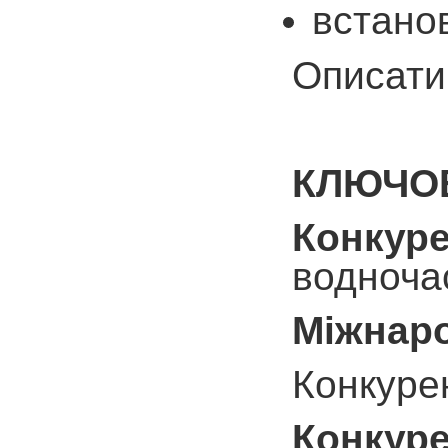
встано
Описати
КЛЮЧОВ
Конкуре
водноча
Міжнар
Конкурен
Конкуре