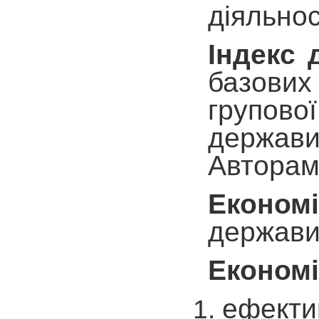
діяльнос
Індекс 
базових 
групової
держави
Авторами
Економі
держави
Економі
ефектив