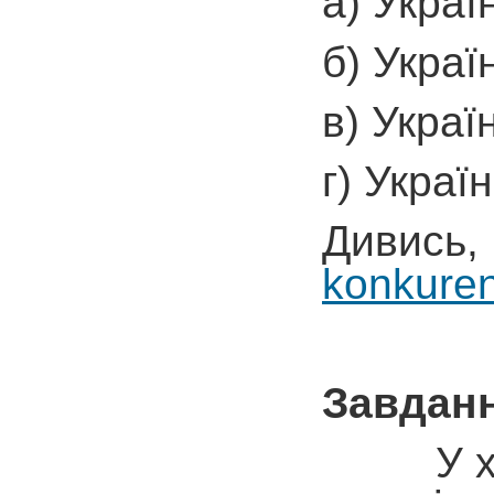
а) Украї
б) Украї
в) Украї
г) Украї
Дивись
konkuren
Завданн
У ході 