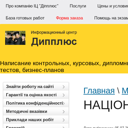
Про компанію ІЦ "Діпплюс"
Послуги
Цены и услови
База готовых работ
Форма заказа
Помощь на экза
Написание контрольных, курсовых, дипломн
тестов, бизнес-планов
Знайти роботу на сайті
Главная
\
М
Гарантії та оцінка якості
НАЦІО
Політика конфіденційності
Методичні вказівки
Приклади наших робіт
Глосарій