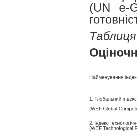
(UN e-G
готовніс
Таблиця
Оціночн
Найменування індек
1. Глобальний індек
(WEF Global Competit
2. Індекс технологічн
(WEF Technological R