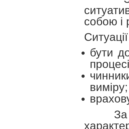
ситуати
собою і 
Ситуаці
бути д
процесі
чинники
виміру
врахов
За допо
характер