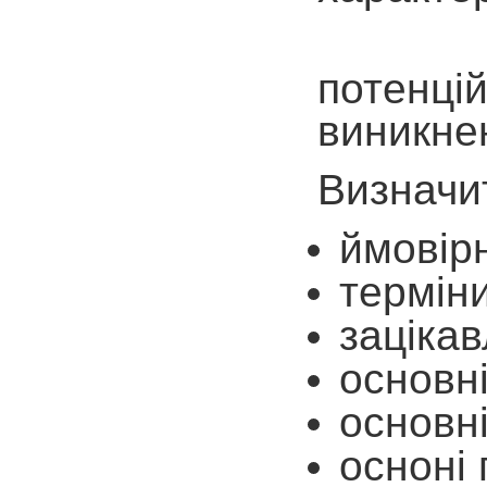
Генерац
потенці
виникне
Визначи
ймовір
терміни
зацікав
основні
основні
осноні