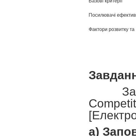
Базові критерії
Посилювачі ефектив
Фактори розвитку та
Завданн
За д
Competit
[Електр
а)
Запов