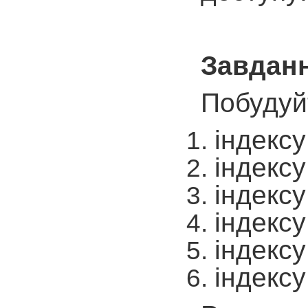
Завданн
Побудуйт
індекс
індекс
індексу
індексу
індексу
індексу