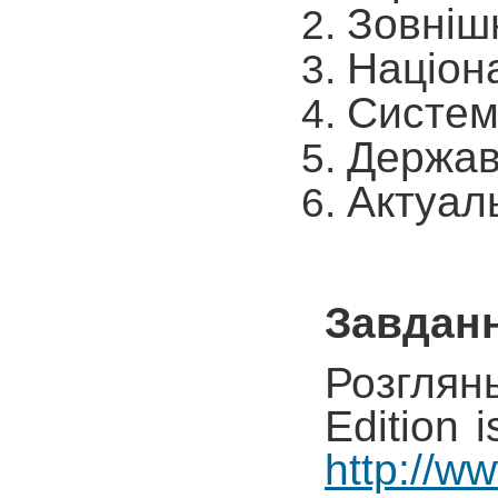
Зовнішн
Націон
Система
Державн
Актуаль
Завданн
Розглян
Edition 
http://w