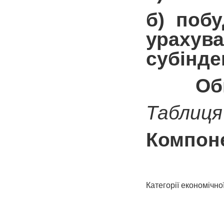
б) побу
урахува
субінде
Обгрунт
Таблиця
Компоне
Категорії економічно