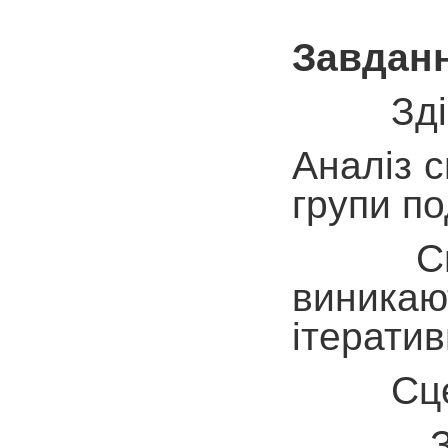
Завданн
Здійсни
Аналіз с
групи по
Сценарі
виникаю
ітератив
Сценарн
За ситу