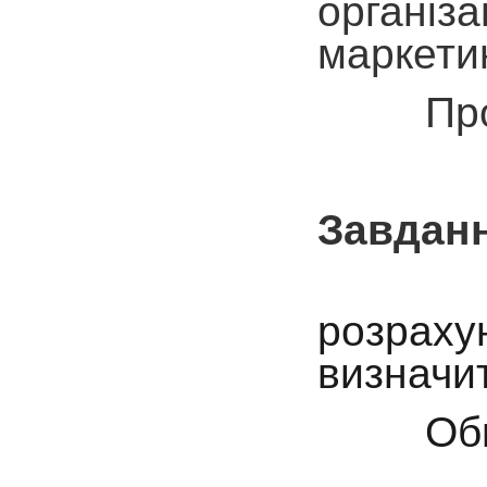
організ
маркетин
Проанал
Завданн
Порівня
розраху
визначит
Обґрунт