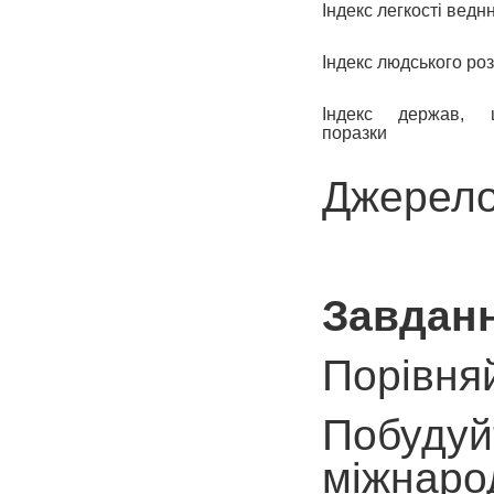
Індекс легкості ведн
Індекс людського ро
Індекс держав, 
поразки
Джерело:
Завданн
Порівняй
Побудуйт
міжнарод