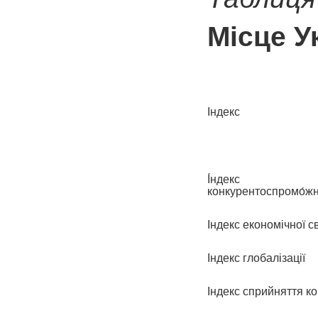
Місце У
Індекс
І́ндекс гло
конкурентоспромо́жн
Індекс економічної 
Індекс глобалізації
Індекс сприйняття ко