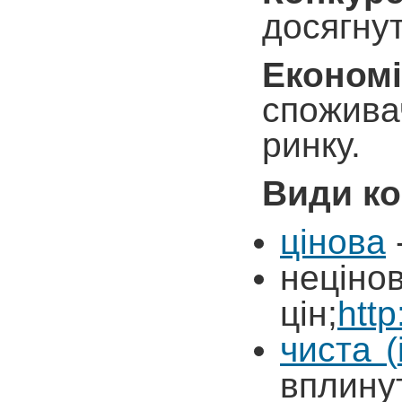
досягнут
Економі
спожива
ринку.
Види ко
цінова
неціно
цін;
ht
чиста
(
в