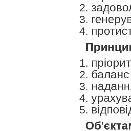
задово
генерув
протист
Принцип
пріорит
баланс 
надання
урахув
відпові
Об'єкта