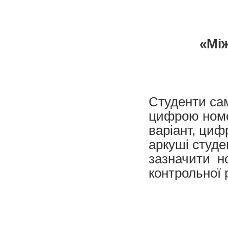
«Мі
Студенти са
цифрою номер
варіант, цифр
аркуші студе
зазначити но
контрольної 