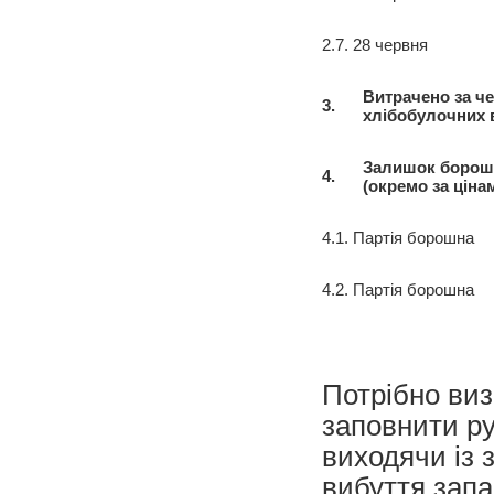
2.7. 28 червня
Витрачено за ч
3.
хлібобулочних 
Залишок борошна
4.
(окремо за ціна
4.1. Партія борошна
4.2. Партія борошна
Потрібно виз
заповнити руч
виходячи із 
вибуття запа