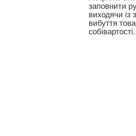
заповнити руч
виходячи із 
вибуття това
собівартості.