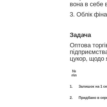
вона в себе
3. Облік фін
Задача
Оптова торгі
підприємства
цукор, щодо я
№
п\п
1.
Залишок на 1 се
2.
Придбано в сер