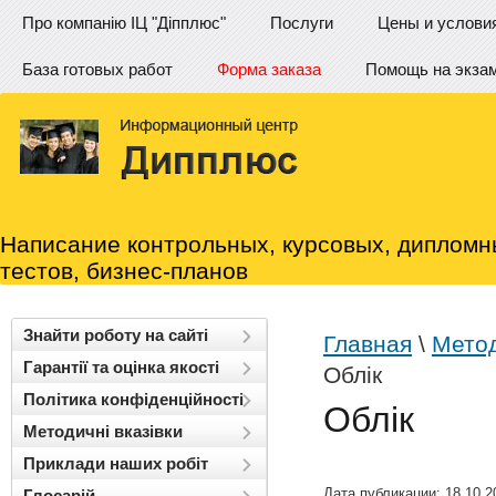
Про компанію ІЦ "Діпплюс"
Послуги
Цены и услови
База готовых работ
Форма заказа
Помощь на экза
Написание контрольных, курсовых, дипломн
тестов, бизнес-планов
Знайти роботу на сайті
Главная
\
Метод
Гарантії та оцінка якості
Облік
Політика конфіденційності
Облік
Методичні вказівки
Приклади наших робіт
Дата публикации: 18.10.2
Глосарій