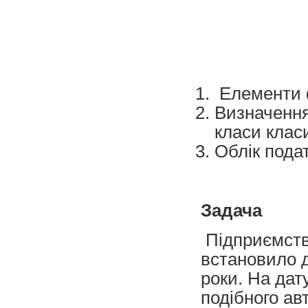
Елементи ф
Визначення
класи клас
Облік пода
Задача
Підприємство
встановило д
роки. На дат
подібного ав