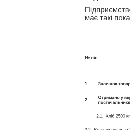
Підприємство
має такі пок
№ п\п
1.
Залишок товарі
Отримано у вер
2.
постачальникі
2.1. Хліб 2500 кг
2.2. Вода мінеральна 