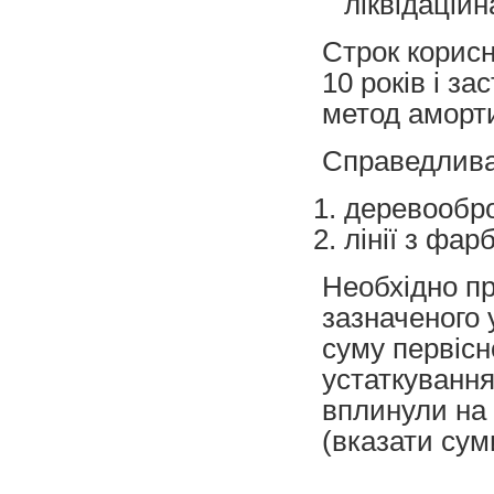
ліквідаційн
Строк корисн
10 років і з
метод аморти
Справедлива 
деревообро
лінії з фар
Необхідно пр
зазначеного 
суму первісно
устаткування
вплинули на 
(вказати сум