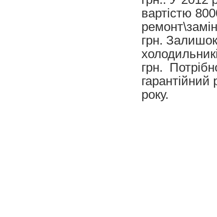
вартістю 8000
ремонт\замін
грн. Залишок
холодильникі
грн. Потрібн
гарантійний 
року.