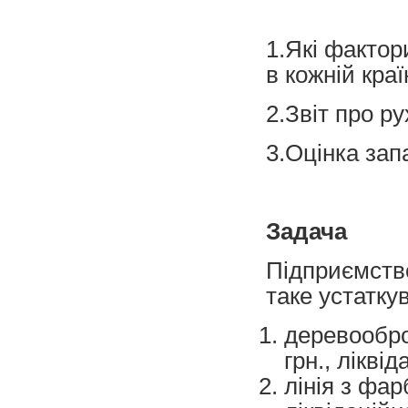
1.Які фактор
в кожній краї
2.Звіт про р
3.Оцінка зап
Задача
Підприємство
таке устатку
деревообро
грн., лікві
лінія з фар