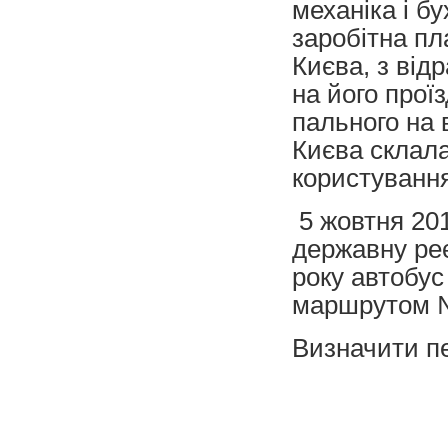
механіка і б
заробітна пл
Києва, з ві
на його прої
пального на 
Києва склала
користування
5 жовтня 201
державну реє
року автобус
маршрутом №
Визначити пе