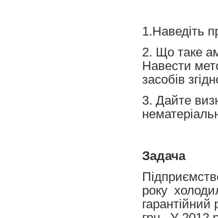
1.Наведіть п
2. Що таке а
Навести мет
засобів згід
3. Дайте виз
нематеріаль
Задача
Підприємство
року холодил
гарантійний 
грн.. У 2012