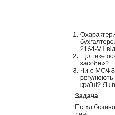
Охарактери
бухгалтерсь
2164-VIІ ві
Що таке ос
засоби»?
Чи є МСФЗ
регулюють 
країні? Як
Задача
По хлібозаво
дані: