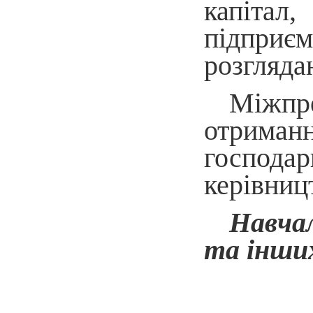
капітал
підприє
розгляда
Міжпре
отриман
господа
керівниц
Навчал
та інших