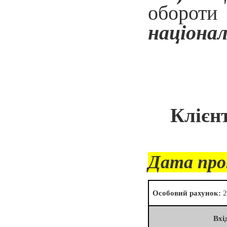
обороти
націонал
Клієн
Дата про
Особовий рахунок:
2
Вхі