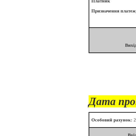
Платник
Призначення платеж
Вихі
Дата про
Особовий рахунок:
2
Вхі