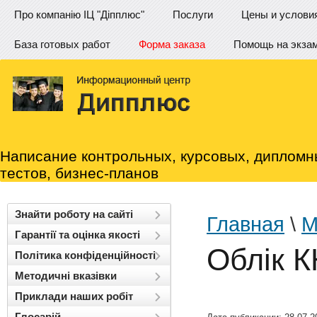
Про компанію ІЦ "Діпплюс"
Послуги
Цены и услови
База готовых работ
Форма заказа
Помощь на экза
Написание контрольных, курсовых, дипломн
тестов, бизнес-планов
Знайти роботу на сайті
Главная
\
М
Гарантії та оцінка якості
Облік 
Політика конфіденційності
Методичні вказівки
Приклади наших робіт
Глосарій