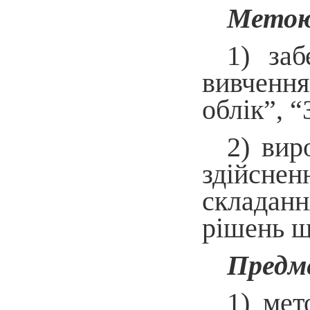
Метою
1) заб
вивчення
облік”, “
2) вир
здійснен
складанн
рішень щ
Предм
1) мет