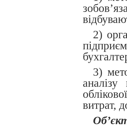
зобов’яз
відбуваю
2) орг
підприєм
бухгалте
3) мет
аналізу 
обліково
витрат, д
Об’єк