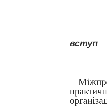
вступ
Міжпре
практич
організа