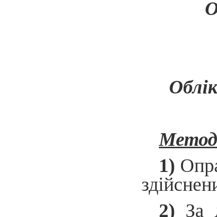
О
Облік
Методи
1)
Опр
здійснен
2)
За д