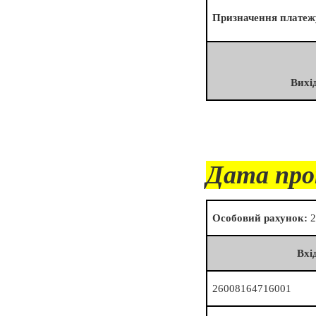
Призначення платеж
Вихі
Дата про
Особовий рахунок:
2
Вхі
26008164716001