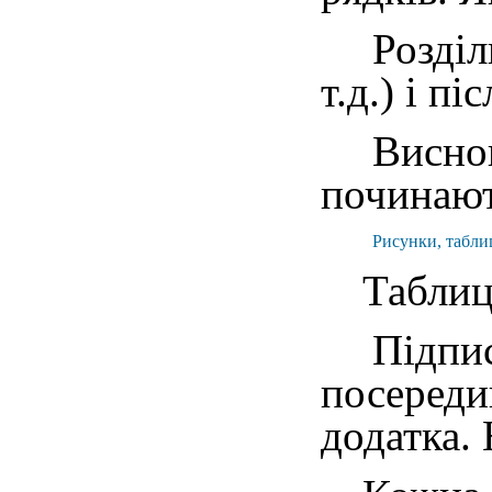
Розді
т.д.) і п
Виснов
починают
Рисунки, таблиц
Таблиц
Підпис
посереди
додатка.