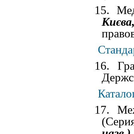
15. Ме
Києва
право
Станда
16. Гра
Держс
Катало
17. Ме
(Серия
назв.).