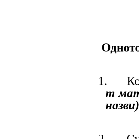
Однот
1. Коре
т ма
назви)
2. Субе