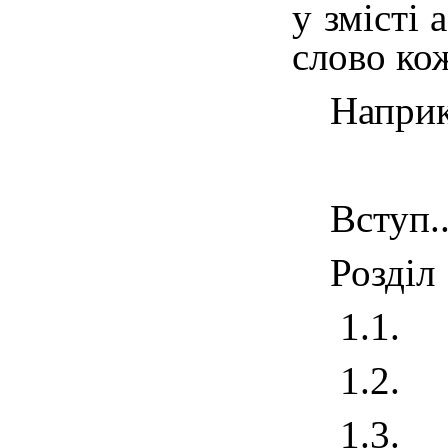
у змісті 
слово ко
Наприк
Вступ......
Розділ
1.1. П
1.2. П
1.3.