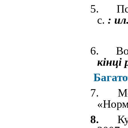
5. Псих
с.
: ил
6. Воск
кінці 
Багат
7. Меж
«Норм
8.
Ку