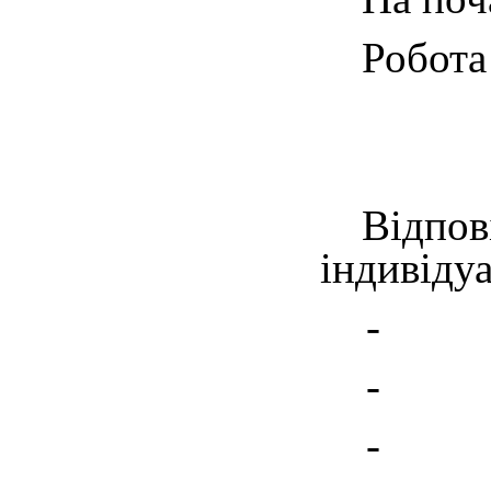
Робота
Відпов
індивіду
- 50 б
- 25 б
- 0 ба