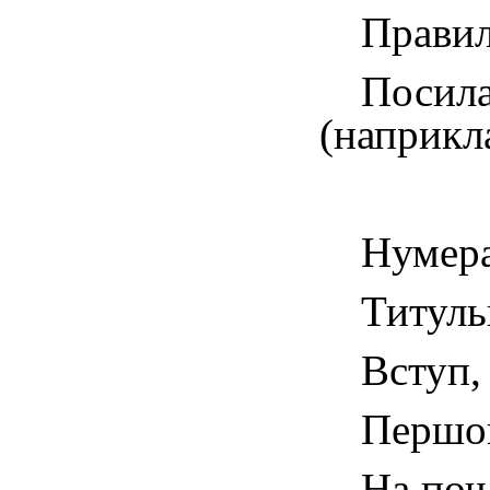
Правил
Посила
(наприкла
Нумера
Титуль
Вступ,
Першою
На поч