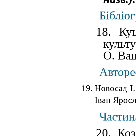
Бібліо
18. Куц
культу
О. Ва
Авторе
Новосад І.
Іван Ярос
Частин
20. Коз