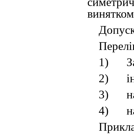
симетрич
винятком 
Допуск
Перелі
1)
З
2)
і
3)
н
4)
н
Прикла