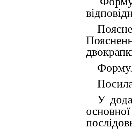
Форму
відповідн
Поясне
Поясненн
двокрапк
Формул
Посила
У дода
основної
послідов