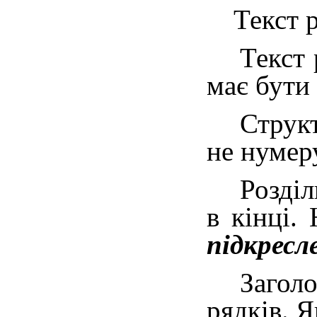
Текст 
Текст 
має бути
Струк
не нумер
Розділ
в кінці.
підкресл
Загол
рядків. 