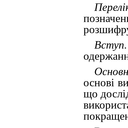
Перелі
позначен
розшифр
Вступ.
одержанн
Основн
основі в
що дослі
використ
покращен