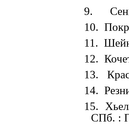
9.
Сен
10.
Покр
11.
Шейн,
12.
Коче
13.
Крас
14.
Резн
15.
Хьел
СПб. : П