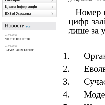
Дата публикации: 10.02.2
Цікава інформація
Номер в
ВУЗЫ Украины
цифр зал
Новости
все
лише за 
07.08.2016
Коротко про життя
07.08.2016
Відгуки наших клієнтів
1.
Орган
2.
Еволю
3.
Сучас
4.
Модел