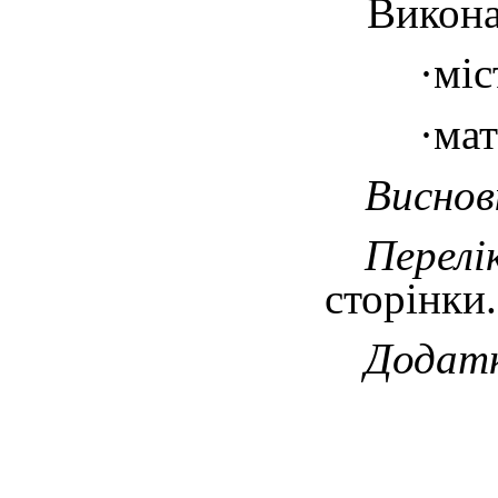
Викона
·
міс
·
мат
Висно
Перелі
сторінки
Додат