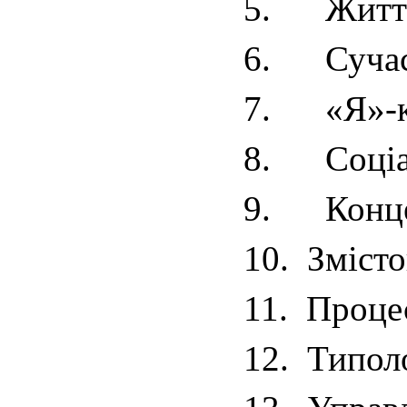
5.
Життє
6.
Сучас
7.
«Я»-к
8.
Соціа
9.
Конце
10.
Змісто
11.
Процес
12.
Типоло