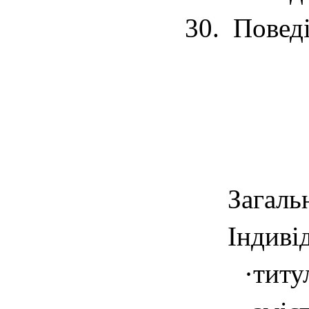
30.
Поведі
Загаль
Індиві
·
титу