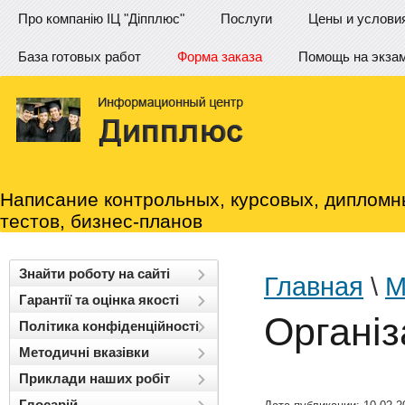
Про компанію ІЦ "Діпплюс"
Послуги
Цены и услови
База готовых работ
Форма заказа
Помощь на экза
Написание контрольных, курсовых, дипломн
тестов, бизнес-планов
Знайти роботу на сайті
Главная
\
М
Гарантії та оцінка якості
Організ
Політика конфіденційності
Методичні вказівки
Приклади наших робіт
Глосарій