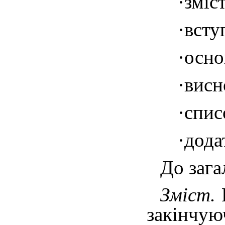
·
зміст
·
вступ
·
осно
·
висн
·
спис
·
дода
До зага
Зміст.
В
закінчую