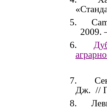
«Станда
5.
Ca
2009. –
6.
Дуб
аграрно
7.
Се
Дж. // 
8.
Лев