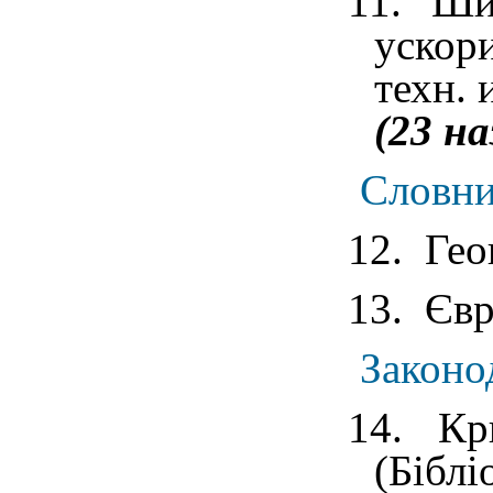
11. Ши
ускор
техн. 
(23 на
Словн
12. Гео
13. Єв
Законо
14. Кр
(Біблі