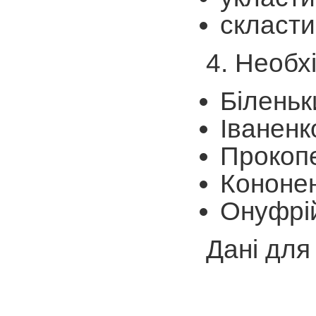
скласти
4. Необх
Біленьк
Іваненко
Прокопе
Кононен
Онуфрій
Дані для