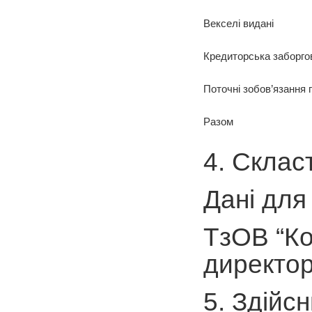
Векселі видані
Кредиторська заборгов
Поточні зобов’язання
Разом
4. Склас
Дані для
ТзОВ “Ко
директор
5. Здійс