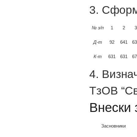
3. Сформ
№ з/п
1
2
3
Д-т
92
641
63
К-т
631
631
67
4. Визна
ТзОВ “Св
Внески 
Засновники