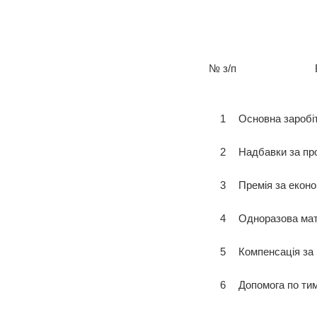
№ з/п
1
Основна заробі
2
Надбавки за пр
3
Премія за еконо
4
Одноразова мат
5
Компенсація за
6
Допомога по ти