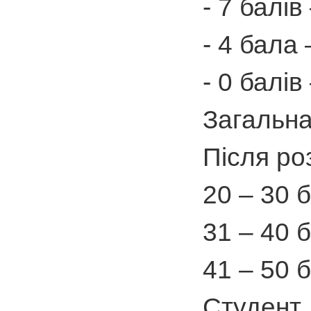
- 7 балі
- 4 бала
- 0 балі
Загальна
Після ро
20 – 30 б
31 – 40 б
41 – 50 б
Студент,