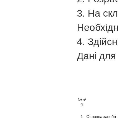
3. На ск
Необхідн
4. Здійс
Дані для
№ з/
п
1
Основна заробіт