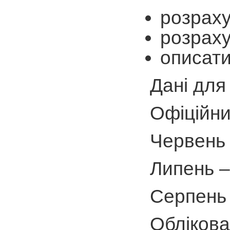
розраху
розраху
описати
Дані для
Офіційни
Черв
Липе
Серпень
Облікова