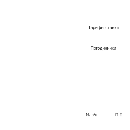
Тарифні ставки
Погодинники
№ з/п
ПІБ