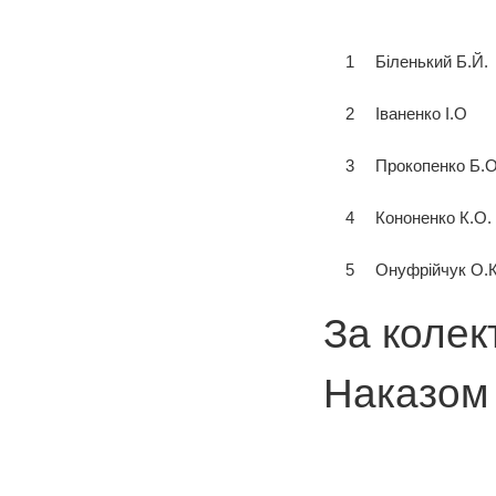
1
Біленький Б.Й.
2
Іваненко І.О
3
Прокопенко Б.
4
Кононенко К.О.
5
Онуфрійчук О.К
За колек
Наказом 