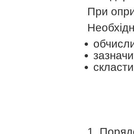
При опри
Необхідн
обчисли
зазначи
скласти
1. Поряд