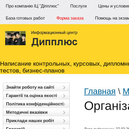
Про компанію ІЦ "Діпплюс"
Послуги
Цены и услови
База готовых работ
Форма заказа
Помощь на экза
Написание контрольных, курсовых, дипломн
тестов, бизнес-планов
Знайти роботу на сайті
Главная
\
М
Гарантії та оцінка якості
Організ
Політика конфіденційності
Методичні вказівки
Приклади наших робіт
Глосарій