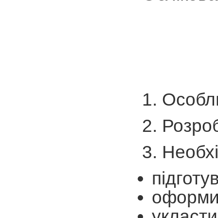
1. Особл
2. Розро
3. Необх
підготу
оформит
укласти