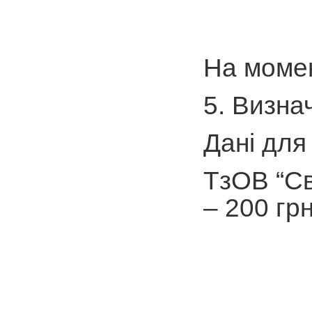
На момен
5. Визна
Дані для
ТзОВ “Св
– 200 гр