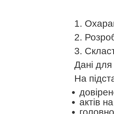
1. Охара
2. Розро
3. Склас
Дані для
На підст
довірен
актів н
головної