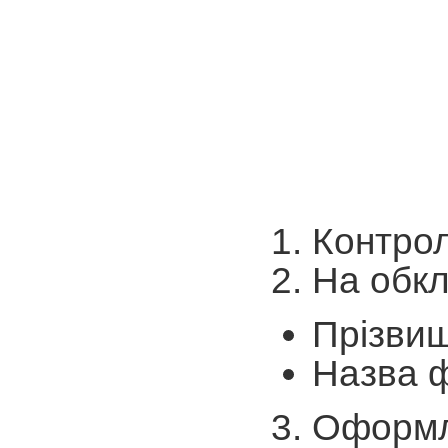
Контрол
На обкл
Прізвищ
Назва ф
Оформле