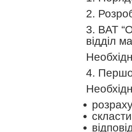
2. Розро
3. ВАТ “
відділ м
Необхідн
4. Першо
Необхідн
розраху
скласти
відпові