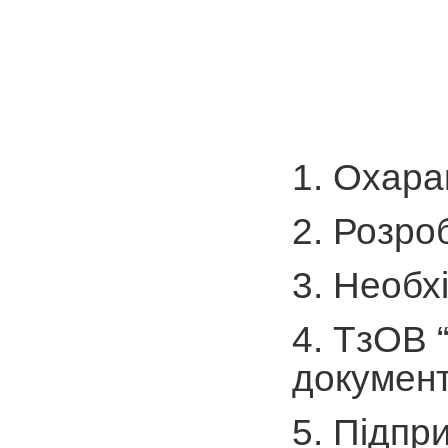
1. Охара
2. Розро
3. Необх
4. ТзОВ 
документ
5. Підпр