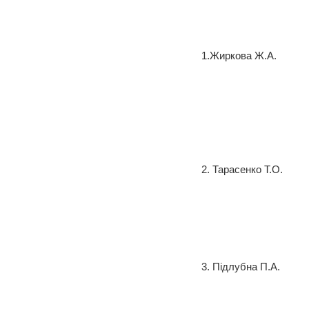
1.Жиркова Ж.А.
2. Тарасенко Т.О.
3. Підлубна П.А.