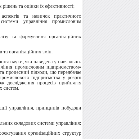
 рішень та оцінки їх ефективності;
аспектів та навичок практичного
 системи управління промисловим
лізу та формування організаційних
в та організаційних змін.
ння науки, яка наведена у навчально-
вління промисловим підприємством»
 та процесний підходи, що передбачає
промислового підприємства у розрізі
ож дослідження процесів прийняття
х систем.
ції управління, принципів побудови
льних складових системи управління;
оектування організаційних структур