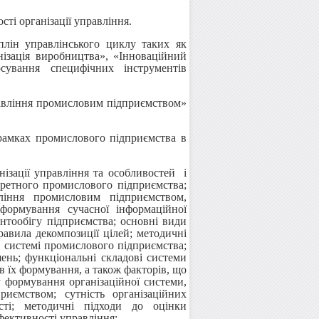
ті організації управління.
плін управлінського циклу таких як
ізація виробництва», «Інноваційний
сування специфічних інструментів
равління промисловим підприємством»
 рамках промислового підприємства в
нізації управління та особливостей і
ретного промислового підприємства;
вління промисловим підприємством,
формування сучасної інформаційної
нтообігу підприємства; основні види
равила декомпозиції цілей; методичні
в системі промислового підприємства;
шень; функціональні складові системи
 їх формування, а також факторів, що
у формування організаційної системи,
риємством; сутність організаційних
ості; методичні підходи до оцінки
ефективності управління;