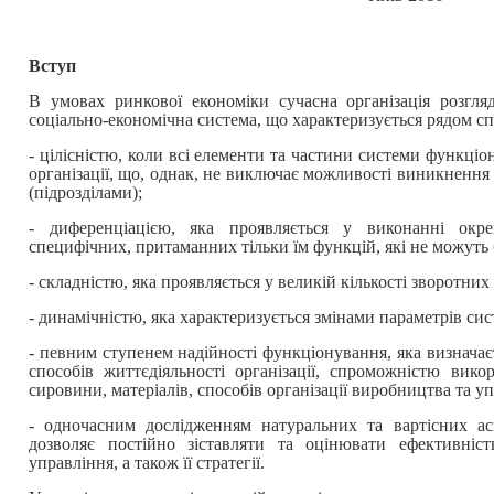
Вступ
В умовах ринкової економіки сучасна організація розгля
соціально-економічна система, що характеризується рядом сп
- цілісністю, коли всі елементи та частини системи функці
організації, що, однак, не виключає можливості виникнення
(підрозділами);
- диференціацією, яка проявляється у виконанні ок
специфічних, притаманних тільки їм функцій, які не можуть
- складністю, яка проявляється у великій кількості зворотних 
- динамічністю, яка характеризується змінами параметрів сис
- певним ступенем надійності функціонування, яка визначає
способів життєдіяльності організації, спроможністю вико
сировини, матеріалів, способів організації виробництва та у
- одночасним дослідженням натуральних та вартісних ас
дозволяє постійно зіставляти та оцінювати ефективність
управління, а також її стратегії.