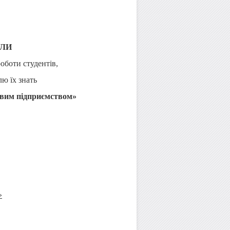
АЛИ
роботи студентів,
ю їх знать
овим підприємством
»
»