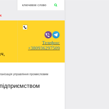
к
Телефон:
+380936297509
ч,
ганізація управління промисловим
 підприємством