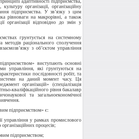
 принципі адаптивності підприємства,
 культуру організації, організаційну
ання підприємства. У зв’язку з цим
ка рівноваги на макрорівні, а також
ії організації відповідно до змін у
ємствах грунтується на системному
та методів раціонального сполучення
взаємозв’язку з об’єктом управління
підприємством» виступають основні
еми управління, які грунтуються на
арактеристики послідовності робіт, та
 системи на даний момент часу. Ця
джмент організацій» (спеціалізація
тньо-кваліфікаційного рівня бакалавр
чонаукової та загальноекономічної
 вивчення.
вим підприємством» є:
ії управління у рамках промислового
 організаційних процесів;
овим підприємством;