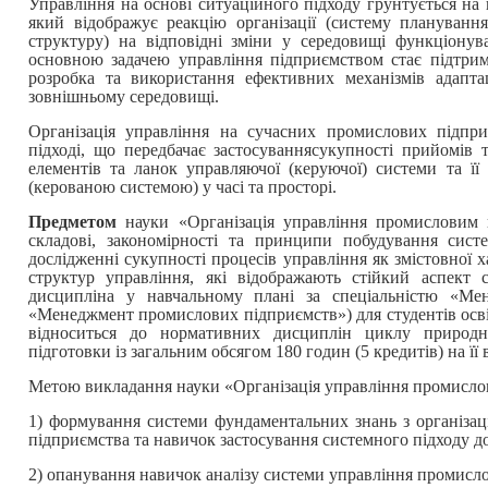
Управління на основі ситуаційного підходу грунтується на
який відображує реакцію організації (систему планування,
структуру) на відповідні зміни у середовищі функціонув
основною задачею управління підприємством стає підтрим
розробка та використання ефективних механізмів адаптац
зовнішньому середовищі.
Організація управління на сучасних промислових підпри
підході, що передбачає застосуваннясукупності прийомів 
елементів та ланок управляючої (керуючої) системи та її 
(керованою системою) у часі та просторі.
Предметом
науки «Організація управління промисловим 
складові, закономірності та принципи побудування сист
дослідженні сукупності процесів управління як змістовної х
структур управління, які відображають стійкий аспект
дисципліна у навчальному плані за спеціальністю «Мене
«Менеджмент промислових підприємств») для студентів осві
відноситься до нормативних дисциплін циклу природни
підготовки із загальним обсягом 180 годин (5 кредитів) на її
Метою викладання науки «Організація управління промисло
1) формування системи фундаментальних знань з організац
підприємства та навичок застосування системного підходу до
2) опанування навичок аналізу системи управління промисл