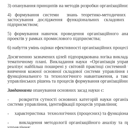
3) опанування принципів иа методів розробки організаційних
4) формування системи знань теоретико-методичних 
застосування дослідження функціональних складових
підприємством;
5) формування навичок проведення організаційного ана
проектів у рамках промислового підприємства;
6) набуття умінь оцінки ефективності організаційних процесі
Досягненню зазначених цілей підпорядкована логіка виклада
тематичному плані. Викладання науки «Організація упра
реалізує найбільш поширені у світовій практиці системний
вивчення кожної основної складової системи управління 
функціонального та технологічного навантаження, а так
управлінських рішень та процесів формування організаційни
Завданнями
опанування основних засад науки є:
- розкриття сутності основних категорій науки організа
системи управління, ідентифікації процесів управління;
- характеристика технологічних (процесних) та функціона
- викладення методології організаційного аналізу та пр
управління;