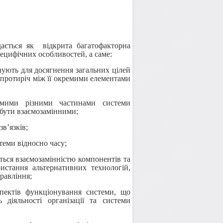
дається як відкрита багатофакторна
ецифічних особливостей, а саме:
онують для досягнення загальних цілей
 протиріч між її окремими елементами
ремими різними частинами системи
 бути взаємозамінними;
зв’язків;
теми відносно часу;
ться взаємозамінністю компонентів та
ристання альтернативних технологій,
правління;
пектів функціонування системи, що
 діяльності організації та системи