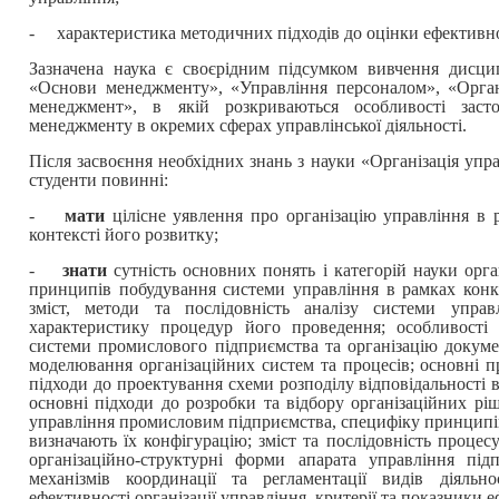
- характеристика методичних підходів до оцінки ефективнос
Зазначена наука є своєрідним підсумком вивчення дисци
«Основи менеджменту», «Управління персоналом», «Орган
менеджмент», в якій розкриваються особливості засто
менеджменту в окремих сферах управлінської діяльності.
Після засвоєння необхідних знань з науки «Організація уп
студенти повинні:
-
мати
цілісне уявлення про організацію управління в
контексті його розвитку;
-
знати
сутність основних понять і категорій науки орга
принципів побудування системи управління в рамках конк
зміст, методи та послідовність аналізу системи упра
характеристику процедур його проведення; особливості 
системи промислового підприємства та організацію докуме
моделювання організаційних систем та процесів; основні п
підходи до проектування схеми розподілу відповідальності 
основні підходи до розробки та відбору організаційних рі
управління промисловим підприємства, специфіку принципів
визначають їх конфігурацію; зміст та послідовність процес
організаційно-структурні форми апарата управління підп
механізмів координації та регламентації видів діяльн
ефективності організації управління, критерії та показники 