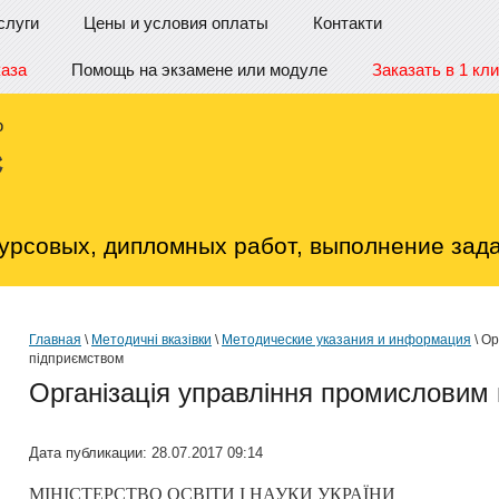
слуги
Цены и условия оплаты
Контакти
каза
Помощь на экзамене или модуле
Заказать в 1 кли
урсовых, дипломных работ, выполнение зада
Главная
\
Методичні вказівки
\
Методические указания и информация
\ Ор
підприємством
Організація управління промисловим
Дата публикации: 28.07.2017 09:14
МІНІСТЕРСТВО ОСВІТИ І НАУКИ УКРАЇНИ