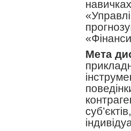
навичках
«Управлі
прогнозу
«Фінанси
Мета ди
прикладн
інструме
поведінк
контраге
суб’єкті
індивіду