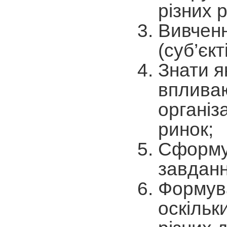
різних р
Вивченн
(суб’єкт
Знати як
впливаю
організ
ринок;
Сформув
завданн
Формува
оскільк