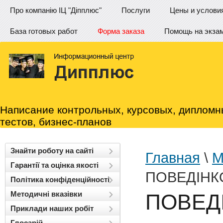
Про компанію ІЦ "Діпплюс"
Послуги
Цены и услови
База готовых работ
Форма заказа
Помощь на экза
Написание контрольных, курсовых, дипломн
тестов, бизнес-планов
Знайти роботу на сайті
Главная
\
М
Гарантії та оцінка якості
ПОВЕДІНК
Політика конфіденційності
Методичні вказівки
ПОВЕД
Приклади наших робіт
Глосарій