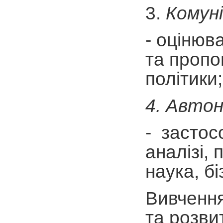
3.
Комуні
- оцінюв
та пропо
політики;
4. Автон
- застос
аналізі,
наука, б
Вивчення
та розви