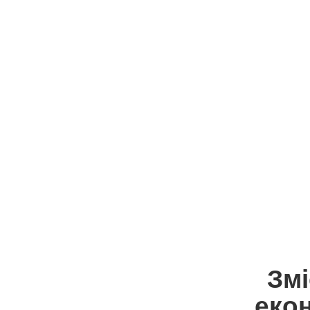
Змі
екон