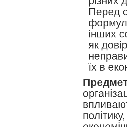
різних д
Перед с
формулю
інших с
як дові
неправи
їх в еко
Предмет
організац
впливают
політику,
економіч