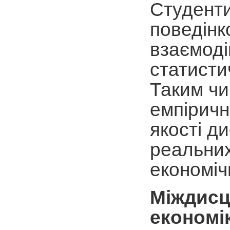
Студент
поведінк
взаємоді
статисти
Таким чи
емпіричн
якості д
реальних
економічн
Міждисц
економ