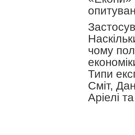
опитуван
Застосув
Наскільк
чому пол
економік
Типи екс
Сміт, Да
Аріелі та