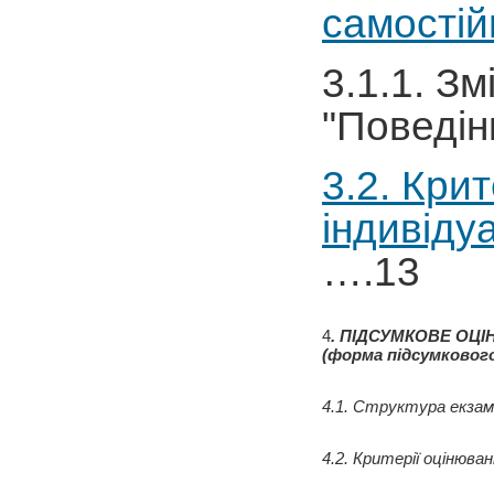
самостій
3.1.1. Зм
"Повед
3.2. Кри
індивіду
….13
4
. ПІДСУМКОВЕ ОЦ
(форма підсумковог
4
.1. Структура екзам
4
.2. Критерії оцінюв