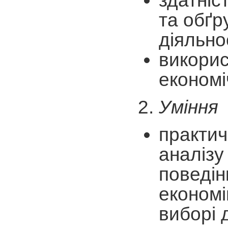
здатніс
та обґр
діяльнос
викорис
економі
Уміння
практич
аналізу
поведін
економі
виборі д