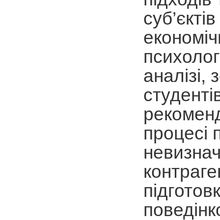
суб’єкті
економіч
психолог
аналізі, 
студенті
рекоменд
процесі 
невизнач
контраге
підготов
поведінк