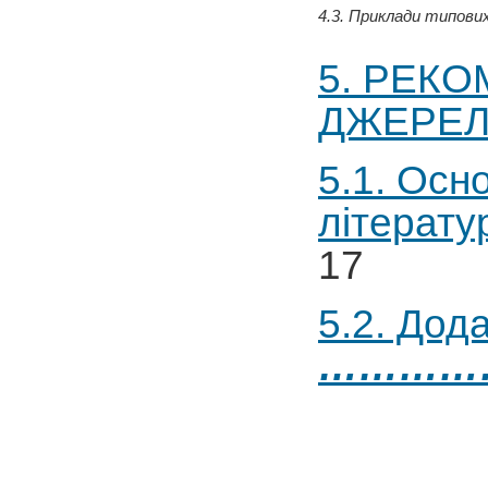
4
.3. Приклади типови
5. РЕК
ДЖЕРЕЛА......
5.1. Осн
літерату
17
5.2. Дод
…………