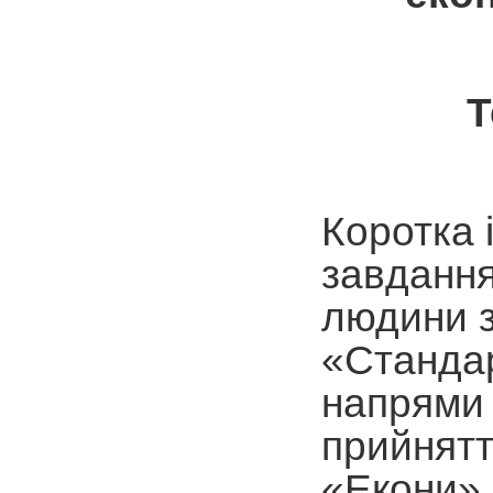
Т
Коротка 
завдання
людини з
«Стандар
напрями 
прийнятт
«Екони» 