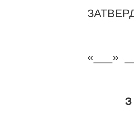
ЗАТВЕР
«___» __
З