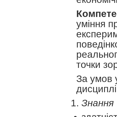
Компете
уміння п
експерим
поведінк
реальног
точки зо
За умов 
дисциплі
Знання