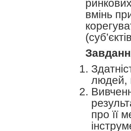
ринкових
вмінь пр
корегува
(суб’єкті
Завдання
Здатніс
людей, 
Вивченн
результ
про її 
інструм