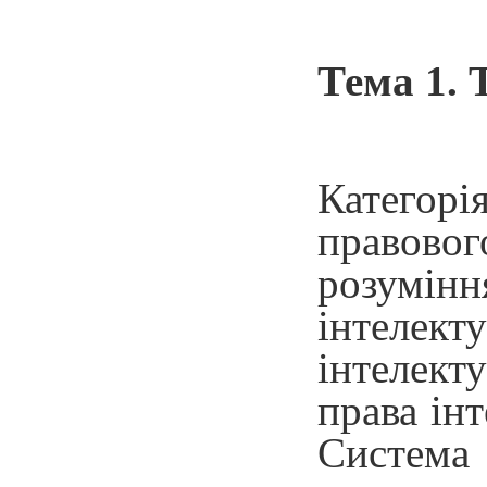
Тема 1. 
Категорі
правовог
розумінн
інтелекту
інтелект
права ін
Система 