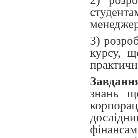
студента
менеджер
3) розро
курсу, щ
практични
Завдання
знань щ
корпора
дослідни
фінансам