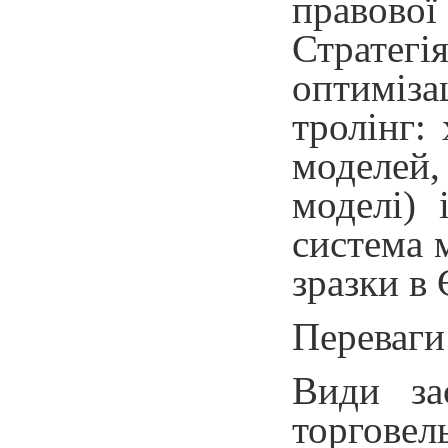
правової
Стратегі
оптиміза
тролінг:
моделей,
моделі) 
система 
зразки в
Переваги
Види зас
торговел