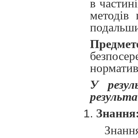
в частин
методів 
подальши
Предмет
безпосе
норматив
У резул
результ
Знання
Знанн