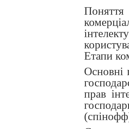
Поняття 
комерціа
інтелект
користув
Етапи ком
Основні 
господар
прав інт
господар
(спінофф