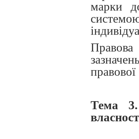
марки д
системо
індивідуа
Правова 
зазначен
правової 
Тема 3.
власност