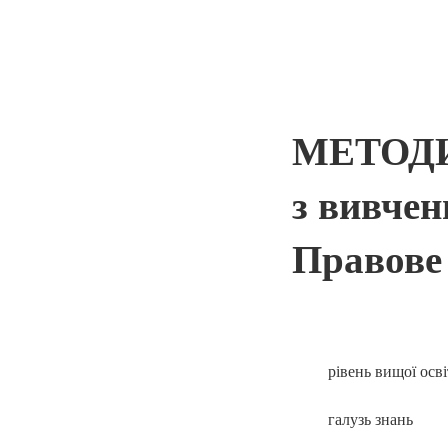
МЕТОД
з вивчен
Правове 
рівень вищої осв
галузь знань