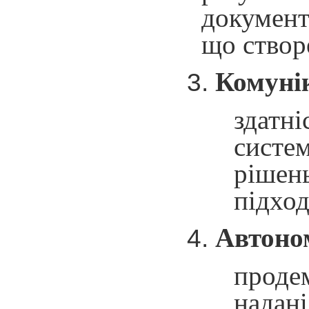
документ
що створ
Комунік
здатні
систе
рішень
підход
Автоном
проде
надані