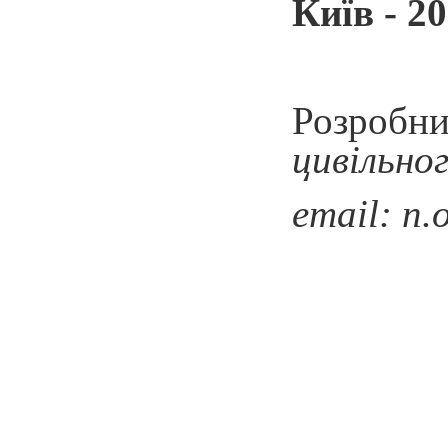
Київ - 2
Розробн
цивільно
email: n