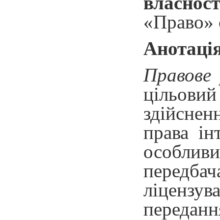
власност
«Право» 
Анотація
Правове 
цільовий
здійснен
права ін
особливи
передбач
ліцензув
переданн