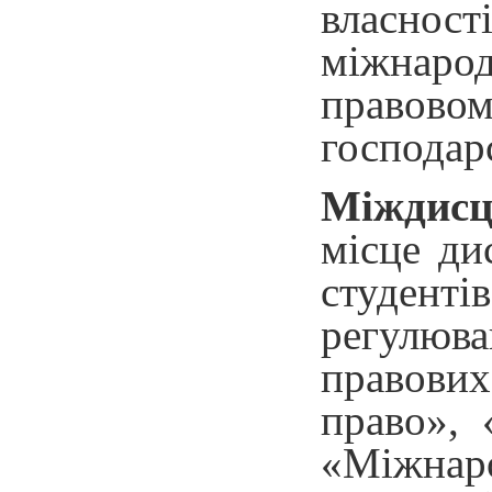
власност
міжнаро
правово
господарс
Міждисц
місце ди
студенті
регулюва
правових
право», 
«Міжнаро