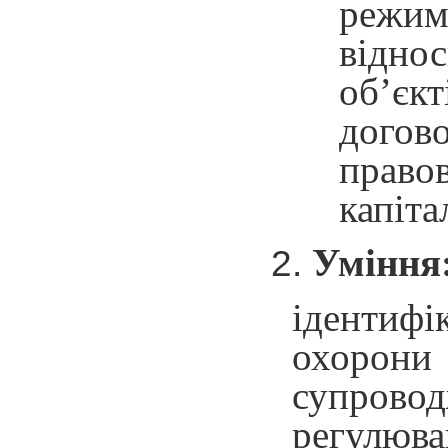
режим
відно
об’єк
догово
правов
капіта
Уміння
ідентифі
охорони
супровод
регулюва