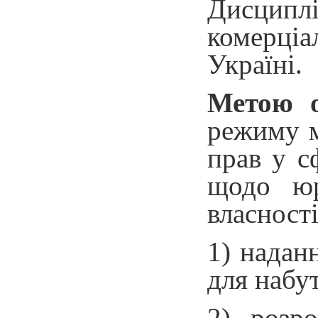
Дисципл
комерціа
Україні.
Метою
режиму м
прав у с
щодо юр
власності
1) надан
для набу
2) розр