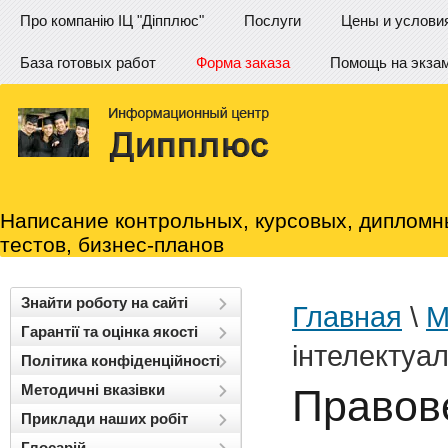
Про компанію ІЦ "Діпплюс"
Послуги
Цены и услови
База готовых работ
Форма заказа
Помощь на экза
Написание контрольных, курсовых, дипломн
тестов, бизнес-планов
Знайти роботу на сайті
Главная
\
М
Гарантії та оцінка якості
інтелектуал
Політика конфіденційності
Методичні вказівки
Правове
Приклади наших робіт
Глосарій