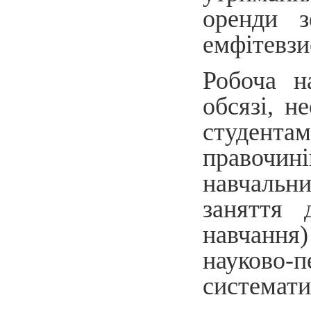
оренди з
емфітевзи
Робоча н
обсязі, н
студента
правочин
навчальн
заняття 
навчання)
науково-п
системати