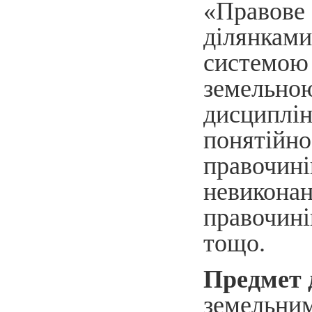
«Правов
ділянкам
системо
земельно
дисциплі
понятійно
правочин
невикон
правочині
тощо.
Предмет 
земельни