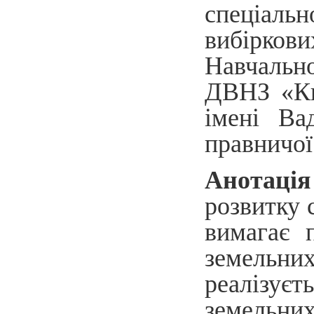
спеціаль
вибірко
Навчальн
ДВНЗ «Ки
імені Ва
правничої
Анотація
розвитку с
вимагає 
земельних
реалізує
земельни