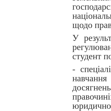
господарс
національ
щодо прав
У резуль
регулюва
студент п
- спеціал
навчання 
досягнен
правочині
юридично