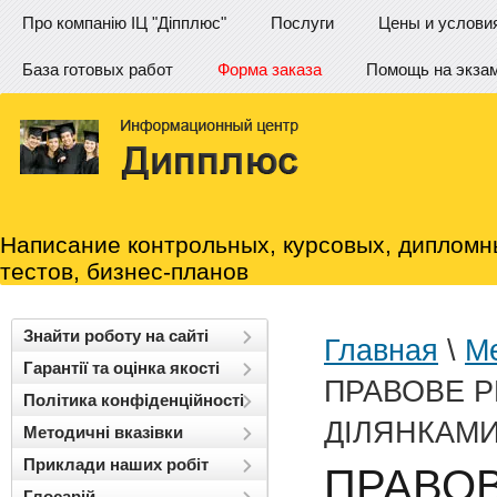
Про компанію ІЦ "Діпплюс"
Послуги
Цены и услови
База готовых работ
Форма заказа
Помощь на экза
Написание контрольных, курсовых, дипломн
тестов, бизнес-планов
Знайти роботу на сайті
Главная
\
Ме
Гарантії та оцінка якості
ПРАВОВЕ Р
Політика конфіденційності
ДІЛЯНКАМ
Методичні вказівки
Приклади наших робіт
ПРАВОВ
Глосарій