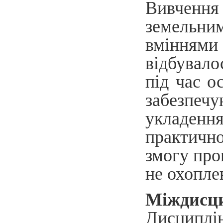
Вивчення
земельни
вміннями
відбувал
під час о
забезпечу
укладення
практично
змогу про
не охопле
Міждисци
Дисципл