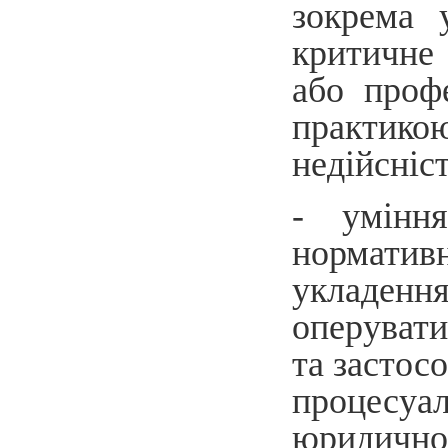
зокрема 
критичне 
або профе
практик
недійсніс
- уміння
норматив
укладенн
оперувати
та застос
процесуал
юридично