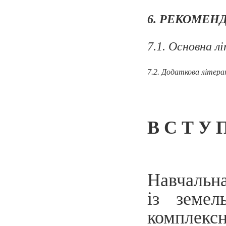
6. РЕКОМЕН
7.1. Основна л
7.2. Додаткова літер
В С Т У 
Навчальн
із земе
комплексн