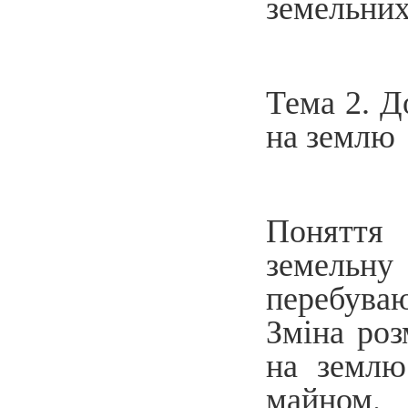
земельних
Тема 2. Д
на землю
Поняття 
земельн
перебувают
Зміна роз
на землю
майном. 