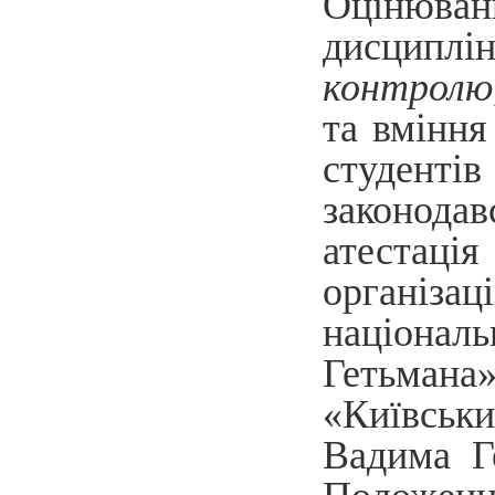
Оцінюван
дисциплі
контролю
та вміння
студенті
законода
атестаці
організа
націонал
Гетьман
«Київськи
Вадима Г