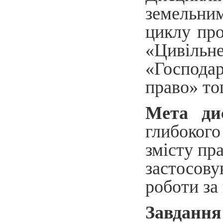
земельни
циклу про
«Цивіль
«Господар
право» то
Мета ди
глибоког
змісту пр
застосову
роботи за
Завдання