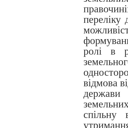
правочин
переліку 
можливі
формуванн
ролі в р
земельно
односторо
відмова в
держави 
земельних
спільну 
утриманн