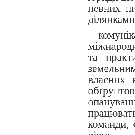
певних п
ділянками
- комунік
міжнародн
та практ
земельним
власних 
обґрунтов
опануванн
працюват
команди, 