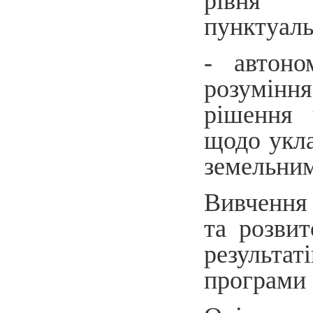
рівня с
пунктуаль
- автоно
розумінн
рішення ч
щодо укла
земельним
Вивчення
та розвит
результат
програми 