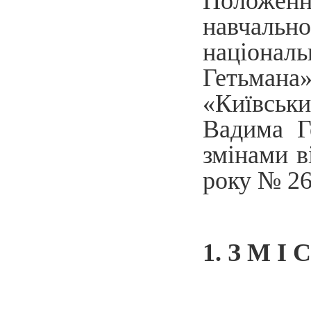
Положен
навчальн
націонал
Гетьман
«Київськи
Вадима Г
змінами в
року № 26
1. З М І