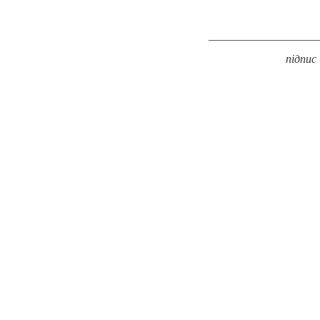
____________________
підпис