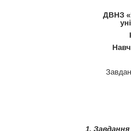
ДВНЗ «
ун
Навч
Завда
1. Завданн