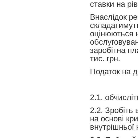
ставки на рів
Внаслідок ре
складатимуть
оцінюються на
обслуговуван
заробітна пла
тис. грн.
Податок на д
2.1. обчислі
2.2. Зробіть
на основі кр
внутрішньої 