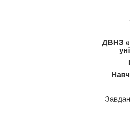
ДВНЗ «
ун
Навч
Завда