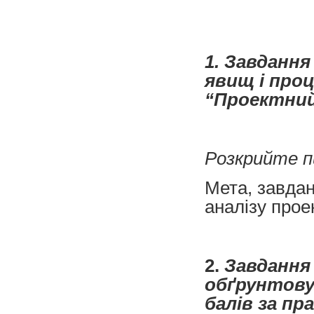
1. Завданн
явищ і про
“Проектний 
Розкрийте п
Мета, завдан
аналізу проек
2.
Завдання 
обґрунтовув
балів за пр