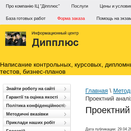
Про компанію ІЦ "Діпплюс"
Послуги
Цены и услови
База готовых работ
Форма заказа
Помощь на экза
Написание контрольных, курсовых, дипломн
тестов, бизнес-планов
Знайти роботу на сайті
Главная
\
Методи
Гарантії та оцінка якості
Проектний аналі
Політика конфіденційності
Проектний
Методичні вказівки
Приклади наших робіт
Дата публикации: 29.04.2
Глосарій