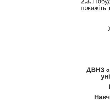
2.3.
Побуд
покажіть 
У
ДВНЗ «
ун
Навч