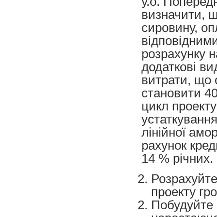
у.о. Поперед
визначити, щ
сировину, оп
відповідними
розрахунку н
додаткові ви
витрати, що 
становити 40
цикл проекту
устаткування
лінійної амо
рахунок кред
14 % річних.
Розрахуйте
проекту гро
Побудуйте 