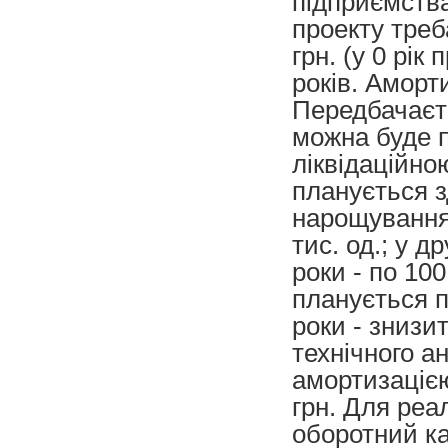
підприємства
проекту треб
грн. (у 0 рік
років. Аморт
Передбачаєть
можна буде пр
ліквідаційно
планується з
нарощування 
тис. од.; у др
роки - по 100
планується п
роки - знизит
технічного а
амортизацією)
грн. Для реа
оборотний ка