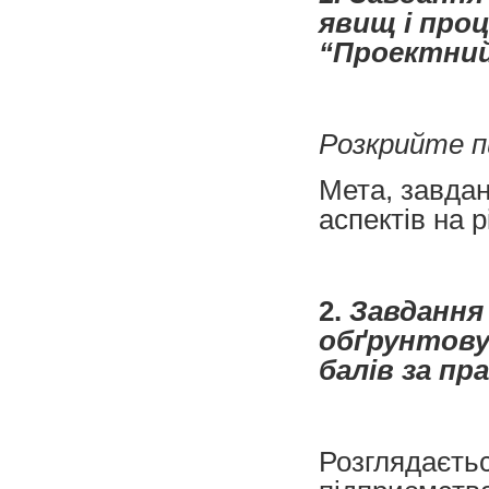
явищ і про
“Проектний 
Розкрийте п
Мета, завдан
аспектів на 
2.
Завдання 
обґрунтовув
балів за пр
Розглядаєтьс