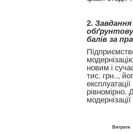
2.
Завдання 
обґрунтовув
балів за пр
Підприємств
модернізацію
новим і суча
тис. грн.., й
експлуатації
рівномірно. 
модернізації
Витрати