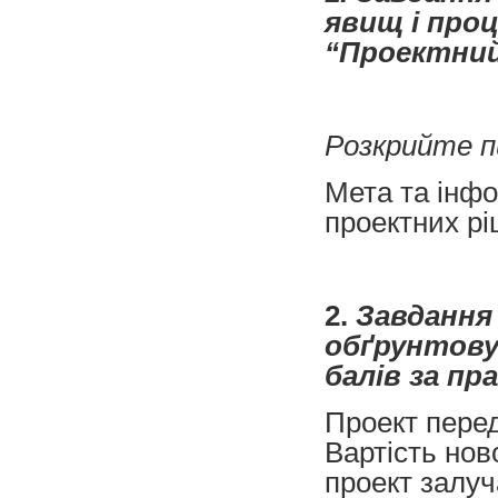
явищ і про
“Проектний 
Розкрийте п
Мета та інфо
проектних рі
2.
Завдання 
обґрунтовув
балів за пр
Проект перед
Вартість ново
проект залу