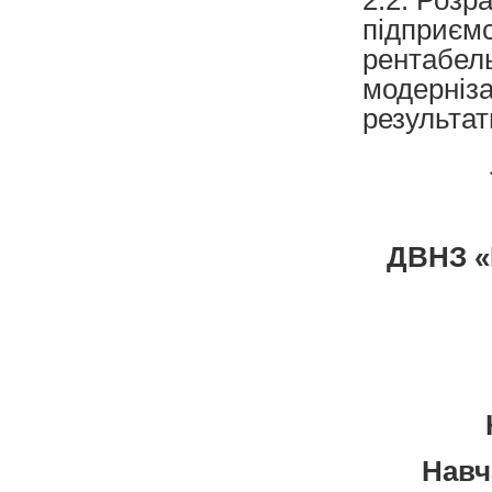
підприємс
рентабель
модерніза
результат
ДВНЗ «
Навч