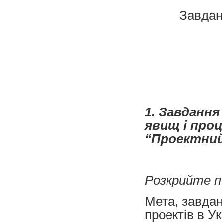
Завда
1. Завданн
явищ і про
“Проектний 
Розкрийте п
Мета, завданн
проектів в Ук