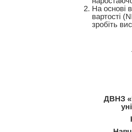
наростаючо
На основі 
вартості (
зробіть вис
ДВНЗ «
ун
Навч