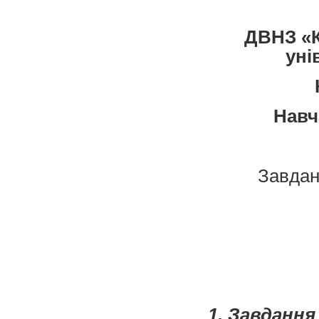
ДВНЗ «К
уні
Навч
Завда
1. Завданн