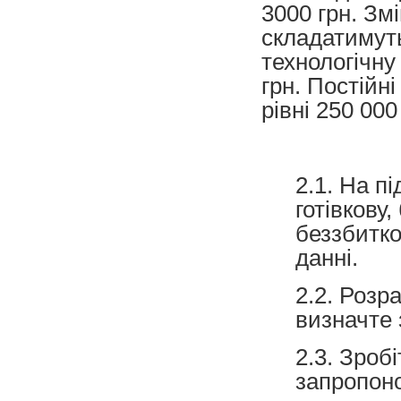
3000 грн. Зм
складатимуть
технологічну 
грн. Постійн
рівні 250 000 
2.1. На п
готівкову
беззбитко
данні.
2.2. Розр
визначте 
2.3. Зроб
запропоно