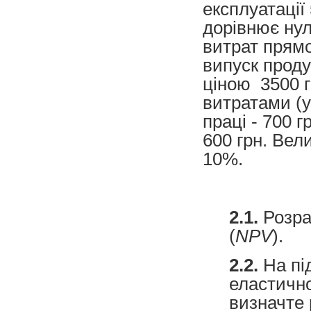
експлуатації 
дорівнює ну
витрат прям
випуск продук
ціною 3500 г
витратами (у
праці - 700 г
600 грн. Вел
10%.
2.1.
Розра
(
NPV
).
2.2.
На під
еластично
визначте 