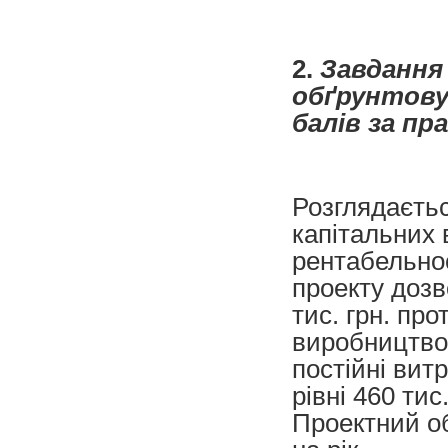
2.
Завдання 
обґрунтовув
балів за пр
Розглядаєтьс
капітальних 
рентабельнос
проекту доз
тис. грн. про
виробництво 
постійні вит
рівні 460 тис.
Проектний об