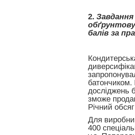
2.
Завдання 
обґрунтовув
балів за пр
Кондитерськ
диверсифікац
запропонува
батончиком. 
досліджень 
зможе продав
Річний обсяг
Для виробниц
400 спеціаль