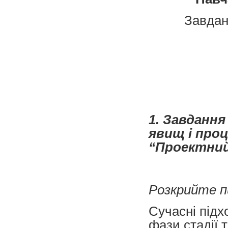
Завда
1. Завданн
явищ і про
“Проектний 
Розкрийте п
Сучасні підх
фази стадії 