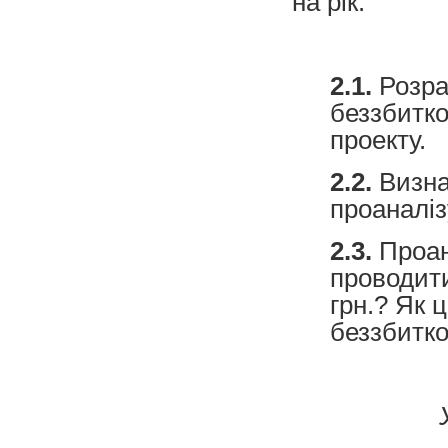
на рік.
2.1.
Розра
беззбитко
проекту.
2.2.
Визнач
проаналіз
2.3.
Проан
проводити
грн.? Як 
беззбитко
У