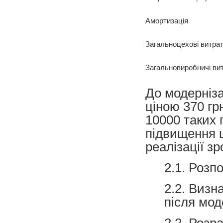
Амортизація
Загальноцехові витра
Загальновиробничі ви
До модерніза
ціною 370 гр
10000 таких 
підвищення ц
реалізації з
2.1. Розпо
2.2. Визн
після мод
2.2. Розр