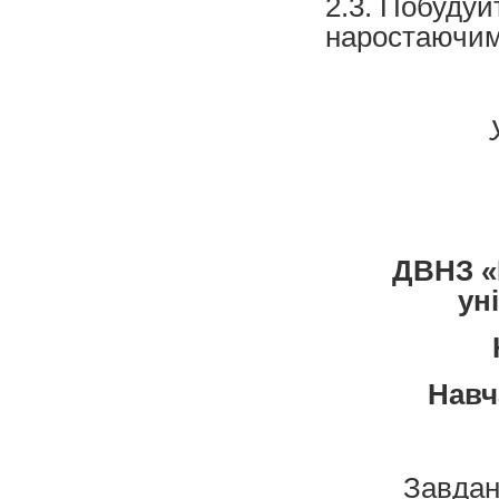
2.3. Побудуй
наростаючим
ДВНЗ «
ун
Навч
Завда