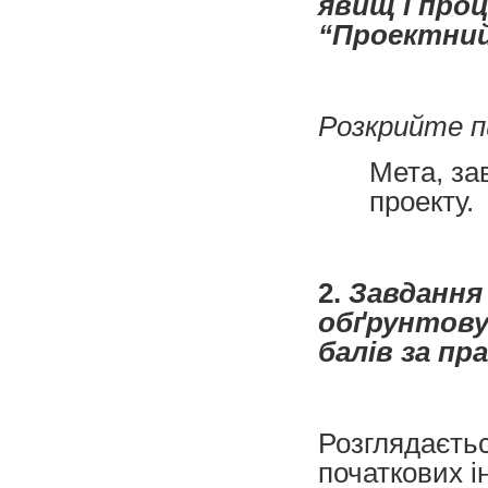
явищ і про
“Проектний 
Розкрийте п
Мета, за
проекту.
2.
Завдання 
обґрунтовув
балів за пр
Розглядаєтьс
початкових ін