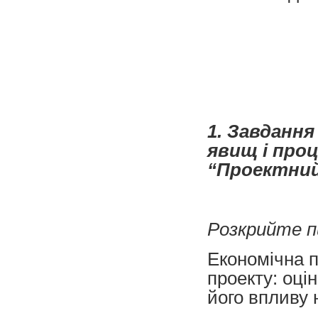
1. Завданн
явищ і про
“Проектний 
Розкрийте п
Економічна п
проекту: оці
його впливу 