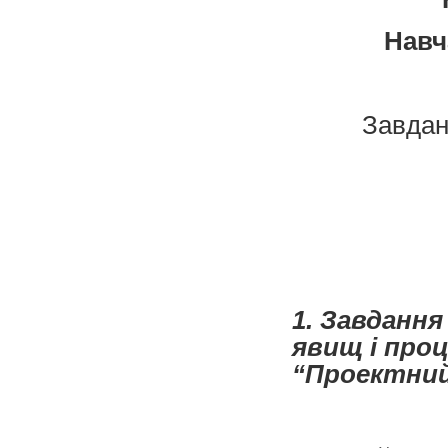
Навч
Завда
1. Завданн
явищ і про
“Проектний 