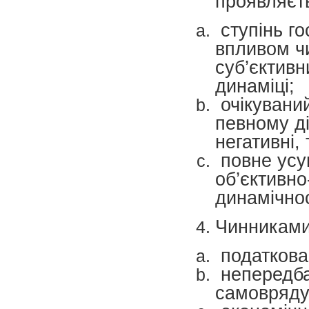
проявляєть
ступінь го
впливом чи
суб’єктивн
динаміці;
очікуваний
певному ді
негативні, 
повне усу
об’єктивно
динамічнос
Чинниками
податкова
непередбач
самовряду