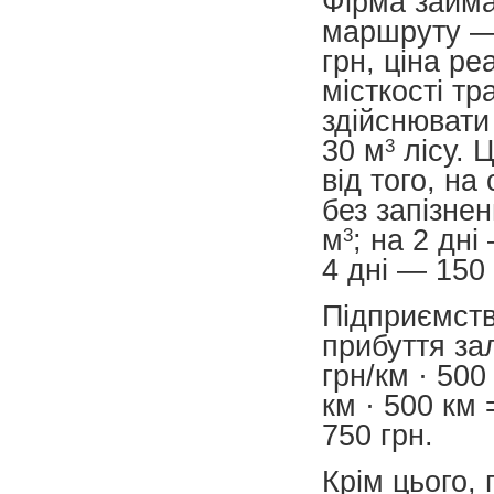
Фірма займа
маршруту — 
грн, ціна ре
місткості т
здійснювати 
30 м
3
лісу. 
від того, на
без запізне
м
3
; на 2 дні
4 дні — 150
Підприємств
прибуття за
грн/км · 500
км · 500 км 
750 грн.
Крім цього,