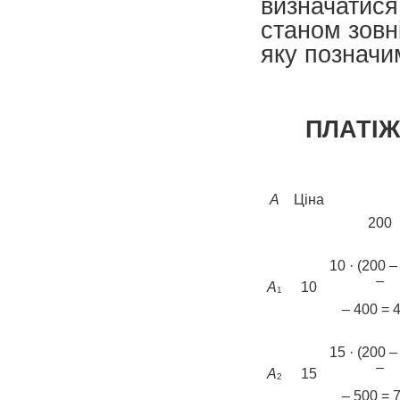
визначатися
станом зовн
яку позначи
ПЛАТІЖ
А
Ціна
200
10 · (200 –
–
A
10
1
­– 400 = 
15 · (200 –
–
А
15
2
– 500 = 