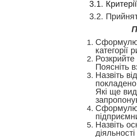
3.1. Критері
3.2. Прийня
П
Сформулюй
категорії р
Розкрийте 
Поясніть в
Назвіть ві
покладено 
Які ще вид
запропону
Сформулюй
підприємни
Назвіть ос
діяльності