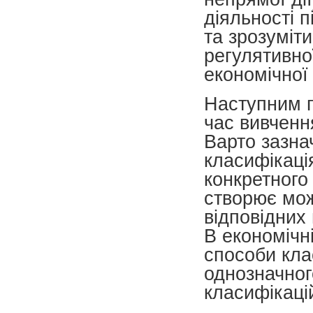
діяльності 
та зрозуміти
регулятивно
економічної 
Наступним п
час вивчення
Варто зазна
класифікаці
конкретного 
створює мож
відповідних
В економічн
способи клас
однозначног
класифікаці