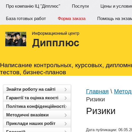
Про компанію ІЦ "Діпплюс"
Послуги
Цены и услови
База готовых работ
Форма заказа
Помощь на экза
Написание контрольных, курсовых, дипломн
тестов, бизнес-планов
Знайти роботу на сайті
Главная
\
Методи
Гарантії та оцінка якості
Ризики
Політика конфіденційності
Ризики
Методичні вказівки
Приклади наших робіт
Дата публикации: 06.05.2
Глосарій