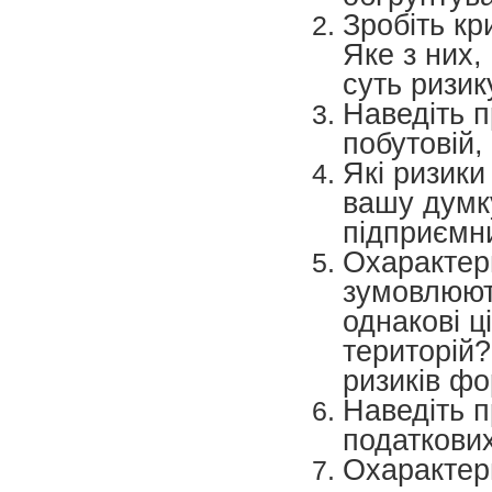
Зробіть кр
Яке з них,
суть ризик
Наведіть п
побутовій,
Які ризики
вашу думку
підприємни
Охарактери
зумовлюют
однакові ц
територій?
ризиків ф
Наведіть п
податкових
Охарактери