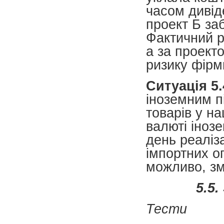
часом дивід
проект Б заб
Фактичний р
а за проект
ризику фірм
Ситуація 5.
іноземним п
товарів у на
валюті іноз
день реаліза
імпортних о
можливо, зм
5.5
Тести