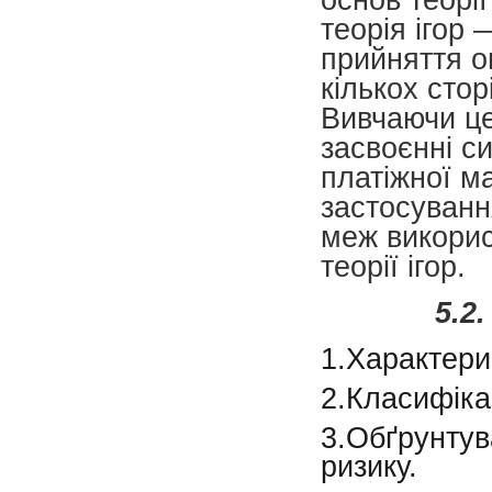
теорія ігор
прийняття о
кількох стор
Вивчаючи це
засвоєнні си
платіжної м
застосування
меж викорис
теорії ігор.
5.2
1.Характерис
2.Класифіка
3.Обґрунтув
ризику.