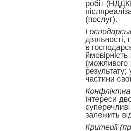
робіт (НДДКР
післяреаліз
(послуг).
Господарськ
діяльності,
в господарсь
ймовірність
(можливого 
результату;
частини свої
Конфліктна
інтереси дв
суперечливі 
залежить від
Критерії (п