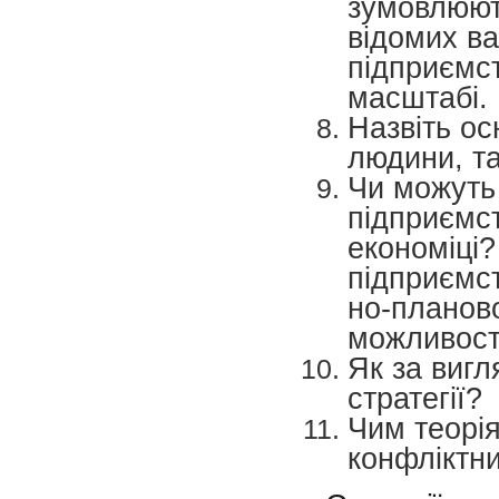
зумовлюють
відомих ва
підприємст
масштабі.
Назвіть ос
людини, та
Чи можуть 
підприємст
економіці?
підприємс
но-планово
можливості
Як за вигл
стратегії?
Чим теорія
конфліктни