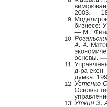
вимірюванн
2003. — 18
Моделиров
бизнесе: У
— М.: Фина
Рогальский
А. А.
Матем
экономичес
основы. — 
Управління
д-ра екон.
думка, 199
Устенко О
Основы те
управление
Уткин Э. 