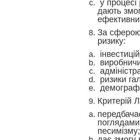
у процесі 
дають змог
ефективних
За сферою
ризику:
інвестицій
виробничи
адміністр
ризики га
демографі
Критерій 
передбачає
поглядами 
песимізму
дає змогу 