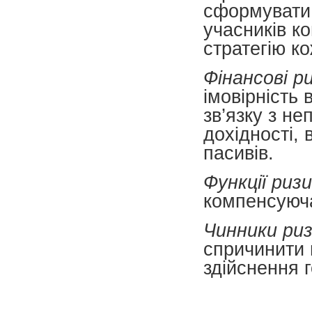
сформувати 
учасників к
стратегію к
Фінансові р
імовірність
зв’язку з н
дохідності, в
пасивів.
Функції ризи
компенсуюча
Чинники ри
спричинити 
здійснення г