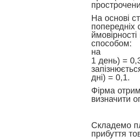
прострочени
На основі с
попередніх 
ймовірності
способом:
на
1 день) = 0,
запізнюється
дні) = 0,1.
Фірма отрим
визначити о
Складемо пл
прибуття тов