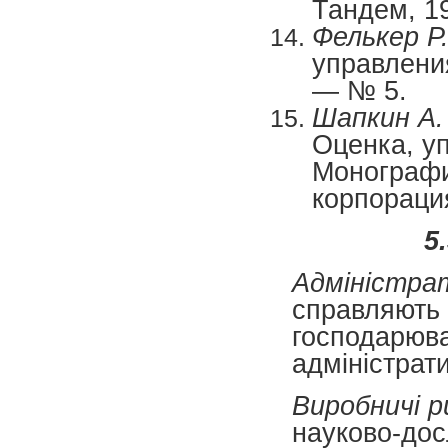
Тандем, 19
Фелькер Р
управлени
— № 5.
Шапкин А
Оценка, у
Монографи
корпораци
5
Адміністрат
справляють в
господарюва
адміністрати
Виробничі р
науково-дос