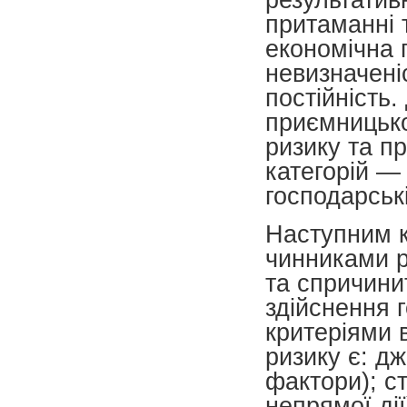
притаманні т
економічна 
невизначеніс
постійність
приємницько
ризику та пр
категорій —
господарськ
Наступним к
чинниками 
та спричинит
здійснення 
критеріями 
ризи­ку є: д
фак­то­ри); 
непрямої ді