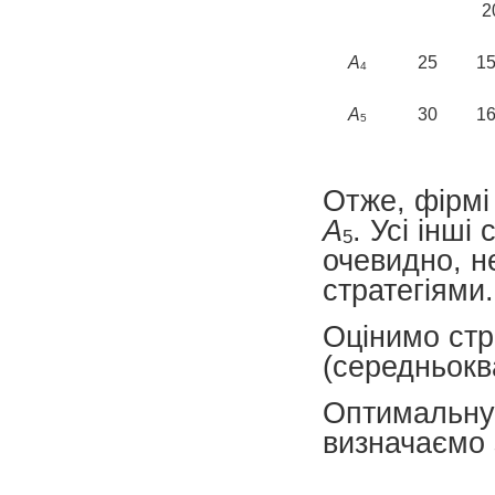
2
А
25
1
4
А
30
1
5
Отже, фірмі 
А
. Усі інші
5
очевидно, н
стратегіями.
Оцінимо стр
(середньокв
Оптимальну
визначаємо