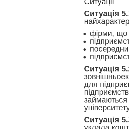
Ситуації
Ситуація 5.
найхарактерн
фірми, що
підприємс
посередни
підприємс
Ситуація 5.
зовнішньоек
для підприє
підприємств
займаються 
університет
Ситуація 5.
уклала кошт