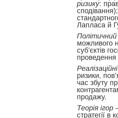
ризику
: пра
сподівання);
стандартног
Лапласа й Г
Політичний
можливого н
суб’єктів г
проведення 
Реалізаційн
ризики, пов’
час збуту пр
контрагента
продажу.
Теорія ігор
—
стратегії в 