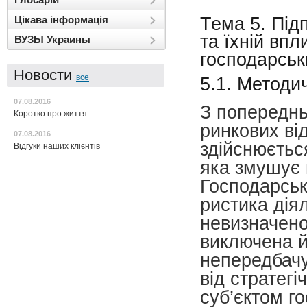
Тема 5. Під
Цікава інформація
та їхній впл
ВУЗЫ Украины
господарськ
Новости
все
5.1. Методи
07.08.2016
З попереднь
Коротко про життя
ринкових ві
07.08.2016
здійснюєтьс
Відгуки наших клієнтів
яка змушує 
Господарськ
ристика дія
невизначенос
виключена й
непередбачу
від стратегі
суб’єктом г