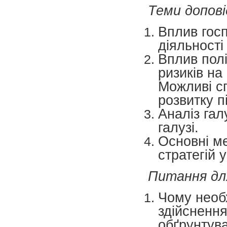
Теми допові
Вплив госп
діяльності
Вплив полі
ризиків на
Можливі сп
розвитку п
Аналіз гал
галузі.
Основні м
стратегій у
Питання для
Чому необх
здійснення
обґрунтув