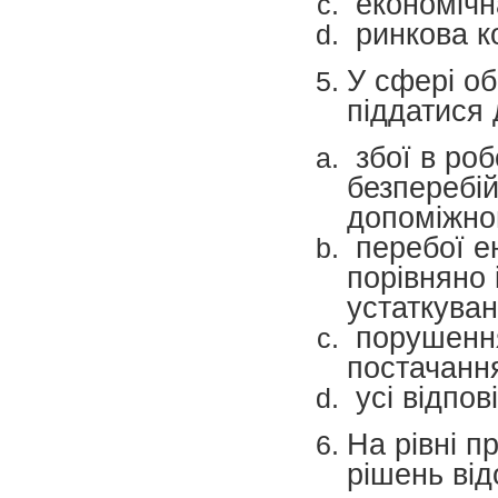
економічна
ринкова к
У сфері об
піддатися д
збої в роб
безперебій
допоміжно
перебої е
порівняно 
устаткуван
порушення
постачанн
усі відпов
На рівні п
рішень від