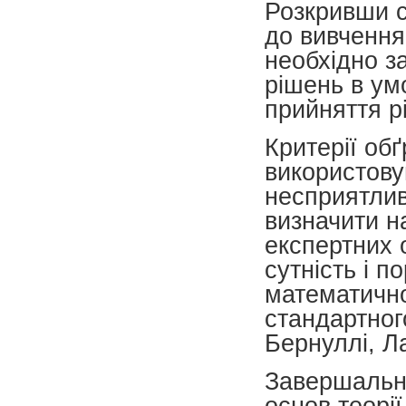
Розкривши с
до вивчення
необхідно з
рішень в ум
прийняття рі
Критерії об
використову
несприятлив
визначити н
експертних 
сутність і п
математично
стандартног
Бернуллі, Л
Завершальни
основ теорії