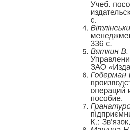
Учеб. пос
издательс
с.
Вітлінськи
менеджмен
336 с.
Вяткин В. 
Управлени
ЗАО «Изда
Гоберман 
производс
операций 
пособие. —
Гранатуров
підприємни
К.: Зв’язок
Машина Н.