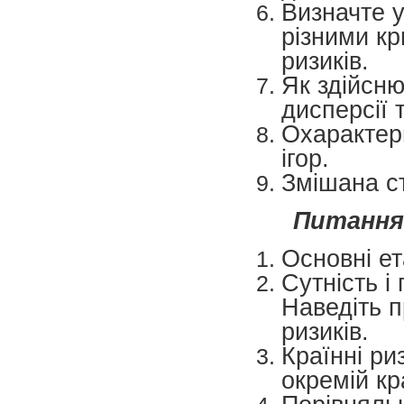
Визначте 
різними кр
ризиків.
Як здійсн
дисперсії 
Охарактери
ігор.
Змішана ст
Питання
Основні ет
Сутність і
Наведіть п
ризиків.
Країнні ри
окремій кра