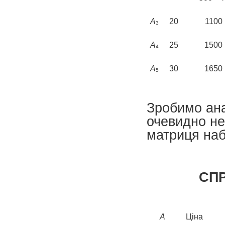
A
20
1100
3
A
25
1500
4
A
30
1650
5
Зробимо ана
очевидно нев
матриця набу
СП
А
Ціна