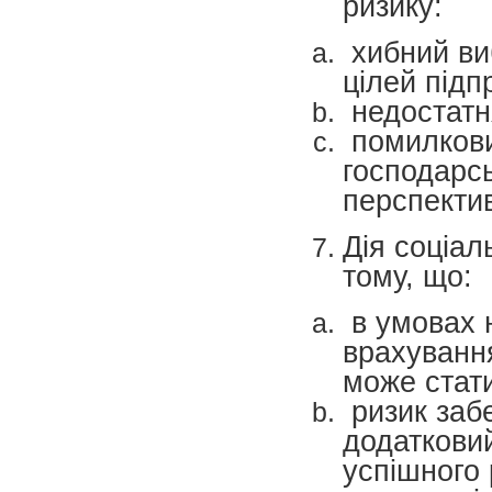
ризику:
хибний ви
цілей підп
недостатня
помилкови
господарс
перспектив
Дія соціал
тому, що:
в умовах 
врахуванн
може стати
ризик заб
додатковий
успішного 