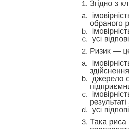
Згідно з к
імовірніст
обраного р
імовірніст
усі відпов
Ризик — ц
імовірніст
здійснення
джерело о
підприємни
імовірніст
результаті
усі відпов
Така риса 