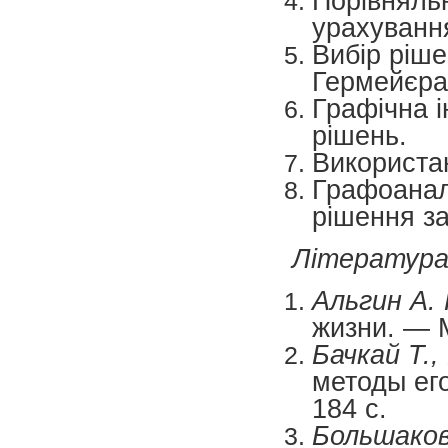
Порівняльн
урахування
Вибір ріш
Гермейєра
Графічна і
рішень.
Використан
Графоанал
рішення за
Літератур
Альгин А. 
жизни. — М
Бачкай Т.,
методы ег
184 с.
Большаков