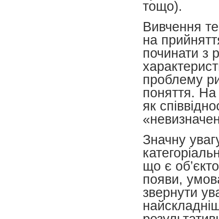
тощо).
Вивчення те
на прийнятт
починати з 
характерист
проблему ри
поняття. На
як співвідн
«невизначен
Значну уваг
категоріальн
що є об’єкт
появи, умов
звернути ува
найскладніш
результативн