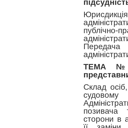
підсудніст
Юрисдикція
адміністра
публічно
адміністрат
Передача 
адміністрат
ТЕМА №
представник
Склад осіб,
судовом
Адміністра
позивача 
сторони в 
її заміни