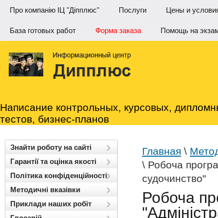
Про компанію ІЦ "Діпплюс"
Послуги
Цены и услови
База готовых работ
Форма заказа
Помощь на экза
Написание контрольных, курсовых, дипломн
тестов, бизнес-планов
Знайти роботу на сайті
Главная
\
Метод
Гарантії та оцінка якості
\ Робоча прогр
Політика конфіденційності
судочинство"
Методичні вказівки
Робоча пр
Приклади наших робіт
"Адмініст
Глосарій