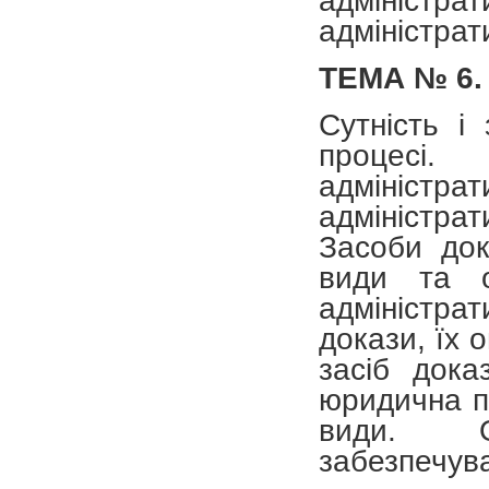
адміністр
адміністрат
ТЕМА № 6.
Сутність і
процесі
адміністра
адміністрат
Засоби док
види та о
адміністра
докази, їх 
засіб дока
юридична пр
види. Ос
забезпечува