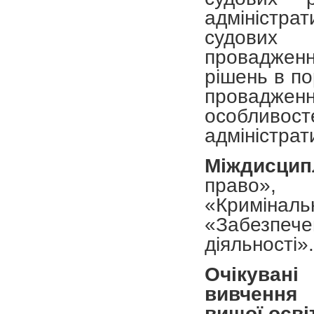
адміністра
судових 
проваджен
рішень в по
проваджен
особливост
адміністрат
Міждисци
право», «
«Кримінал
«Забезпеч
діяльності».
Очікувані
вивчення
вищої осві