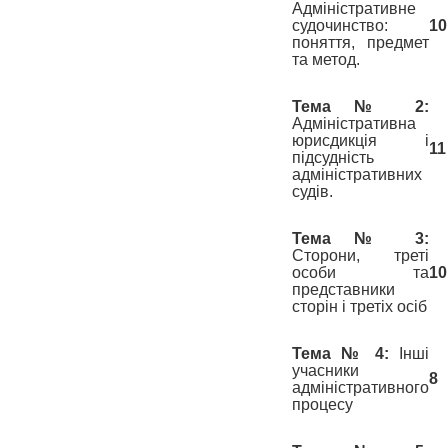
Адміністративне
судочинство:
10
поняття, предмет
та метод.
Тема № 2:
Адміністративна
юрисдикція і
11
підсудність
адміністративних
судів.
Тема № 3:
Сторони, треті
особи та
10
представники
сторін і третіх осіб
Тема № 4:
Інші
учасники
8
адміністративного
процесу