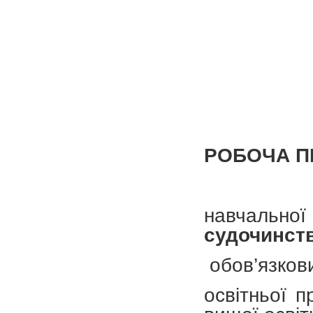
РОБОЧА П
навчаль
судочинст
обов’язков
освітньої п