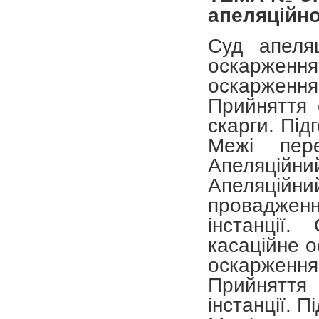
апеляційно
Суд апеляц
оскарженн
оскарженн
Прийняття с
скарги. Під
Межі пере
Апеляційни
Апеляційни
проваджен
інстанції.
касаційне о
оскарженн
Прийняття
інстанції. 