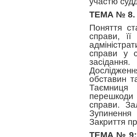
участю судд
ТЕМА № 8. 
Поняття ста
справи, її
адміністрат
справи у с
засідання
Досліджен
обставин та
Таємниця
перешкоди
справи. За
Зупинення 
Закриття пр
ТЕМА № 9: