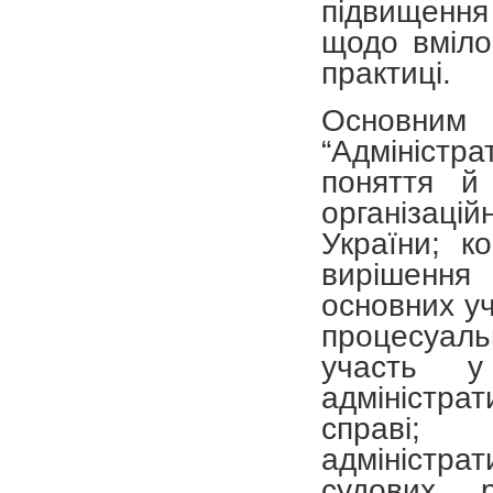
підвищення 
щодо вміло
практиці.
Основни
“Адмініст
поняття й
організаці
України; к
вирішення 
основних уч
процесуал
участь у
адміністрат
справі;
адміністр
судових р