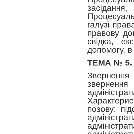
засідання,
Процесуаль
галузі прав
правову доп
свідка, е
допомогу, в
ТЕМА № 5.
Звернення 
звернення
адмініст
Характери
позову: під
адміністр
адміністрат