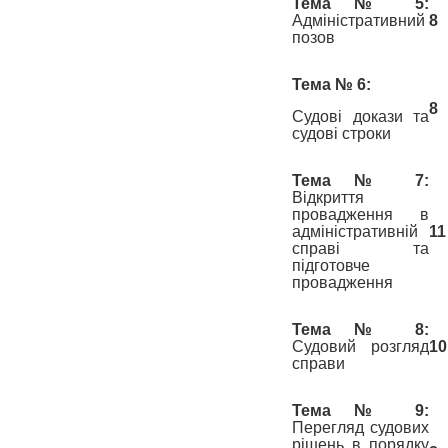
Тема № 5:
Адміністративний
8
позов
Тема № 6:
8
Судові докази та
судові строки
Тема № 7:
Відкриття
провадження в
адміністративній
11
справі та
підготовче
провадження
Тема № 8:
Судовий розгляд
10
справи
Тема № 9:
Перегляд судових
рішень в порядку