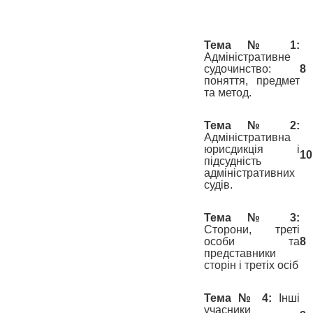
Тема № 1:
Адміністративне
судочинство:
8
поняття, предмет
та метод.
Тема № 2:
Адміністративна
юрисдикція і
10
підсудність
адміністративних
судів.
Тема № 3:
Сторони, треті
особи та
8
представники
сторін і третіх осіб
Тема № 4:
Інші
учасники