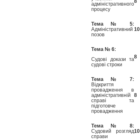
8
адміністративного
процесу
Тема № 5:
Адміністративний
10
позов
Тема № 6:
8
Судові докази та
судові строки
Тема № 7:
Відкриття
провадження в
адміністративній
8
справі та
підготовче
провадження
Тема № 8:
Судовий розгляд
10
справи