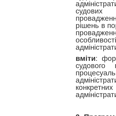
адміністра
судових 
проваджен
рішень в по
проваджен
особливос
адміністрат
вміти
: фор
судового 
процесуа
адмініст
конкретних 
адміністрат