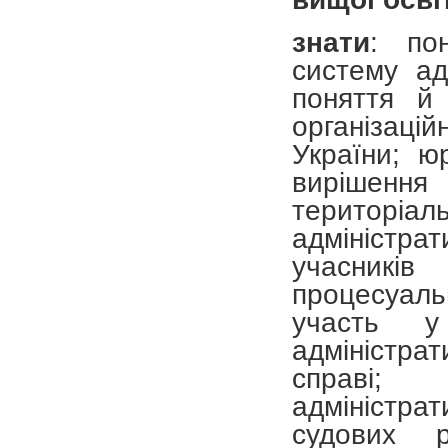
знати
: по
систему ад
поняття й
організаці
України; ю
вирішення
територіа
адміністра
учасникі
процесуал
участь у
адміністрат
справі;
адміністр
судових р