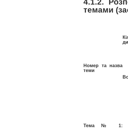
4.1.2. Роз
темами (з
К
ди
Номер та назва
теми
В
Тема № 1: