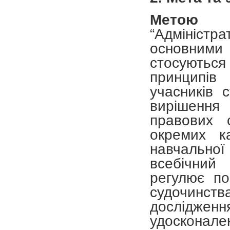
Метою
вив
“Адміністр
основними 
стосуються 
принципів
учасників 
вирішення
правових 
окремих к
навчально
всебічний
регулює по
судочинст
дослідже
удосконал