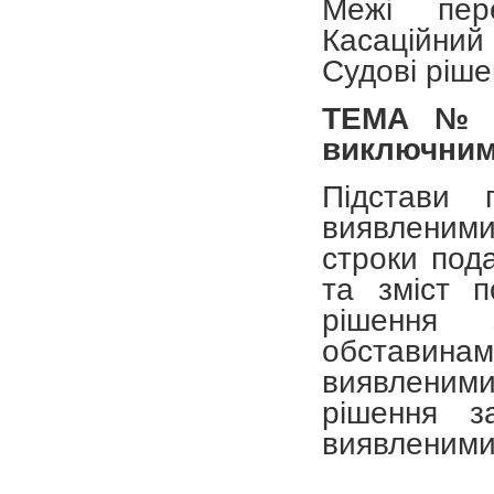
Межі пере
Касаційний
Судові рішен
ТЕМА № 
виключним
Підстави 
виявленими
строки под
та зміст п
рішення з
обставина
виявленим
рішення з
виявленими