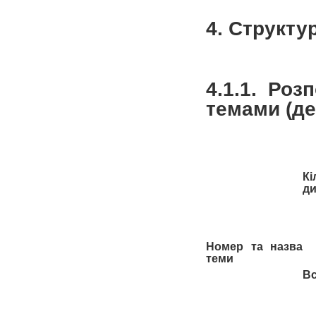
4. Структу
4.1.1. Роз
темами (д
К
ди
Номер та назва
теми
В