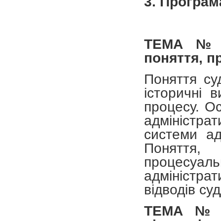
3. Програм
ТЕМА № 
поняття, п
Поняття су
історичні 
процесу. Ос
адміністр
системи ад
Поняття,
процесу
адміністра
відводів су
ТЕМА № 