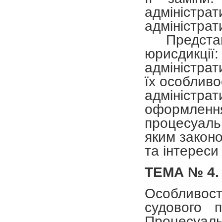
адміністр
адміністрат
Представ
юрисдик
адміністра
їх особливо
адміністр
оформлення 
процесуаль
яким закон
та інтереси 
ТЕМА № 4.
Особливост
судового 
Процесуа