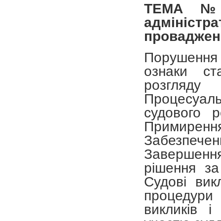
ТЕМА №
адмініст
проваджен
Порушення 
ознаки ст
розгляду
Процесуаль
судового р
Примирен
Забезпеч
Завершенн
рішення за
Судові вик
процедури 
викликів і