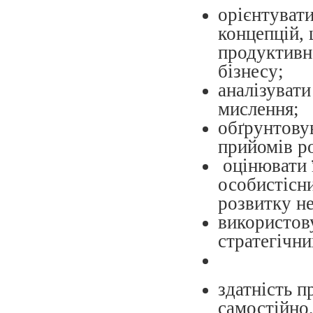
орієнтувати
концепцій,
продуктивно
бізнесу;
аналізувати
мислення;
обґрунтовув
прийомів р
оцінювати 
особистісн
розвитку н
використов
стратегічни
здатність п
самостійно,