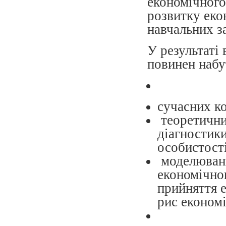
економічного
розвитку еко
навчальних з
У результаті
повинен набу
сучасних к
теоретични
діагностики
особистості
моделюванн
економічно
прийняття 
рис економ