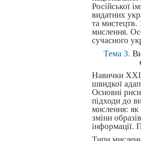
Російської ім
видатних укр
та мистецтв.
мислення. Ос
сучасного ук
Тема 3.
Ви
Навички ХХІ 
швидкої адап
Основні риси
підходи до в
мислення: як
зміни образі
інформації. 
Типи мисленн