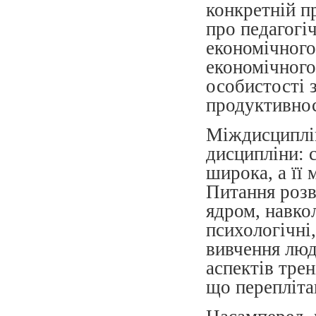
конкретній пр
про педагогі
економічного
економічного
особистості 
продуктивнос
Міждисциплін
дисципліни: 
широка, а її
Питання розв
ядром, навко
психологічні,
вивчення люд
аспектів трен
що перепліта