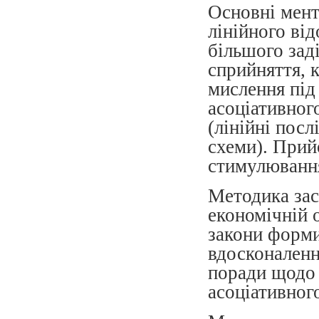
Основні мент
лінійного ві
більшого зад
сприйняття, 
мислення під
асоціативног
(лінійні посл
схеми). Прий
стимулювання
Методика зас
економічній 
закони форми
вдосконаленн
поради щодо 
асоціативног