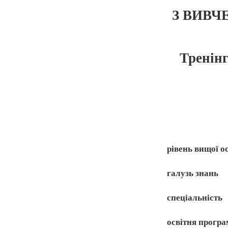
З ВИВЧ
Тренін
рівень вищої о
галузь знань
спеціальність
освітня прогр