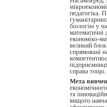
Насамперед, ц
мікроекономі
педагогіка. П
гуманітарних
біологію у ча
математичні 
економіко-ма
великий блок
спрямовані н
компетентнос
підприємництв
справа тощо.
Мета вивче
економічного
та інновацій
вищого навча
ефективного 