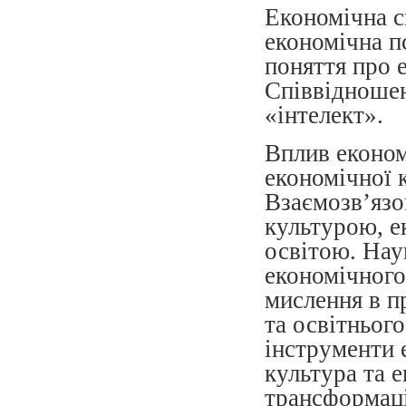
Економічна св
економічна п
поняття про 
Співвідношен
«інтелект».
Вплив економ
економічної 
Взаємозв’язо
культурою, е
освітою. Нау
економічного
мислення в п
та освітньог
інструменти 
культура та е
трансформаці