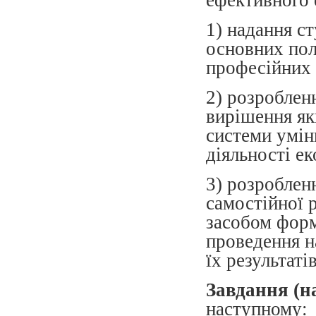
1) надання с
основних пол
професійних 
2) розроблен
вирішення як
системи умін
діяльності е
3) розроблен
самостійної 
засобом форм
проведення н
їх результаті
Завдання (н
наступному: