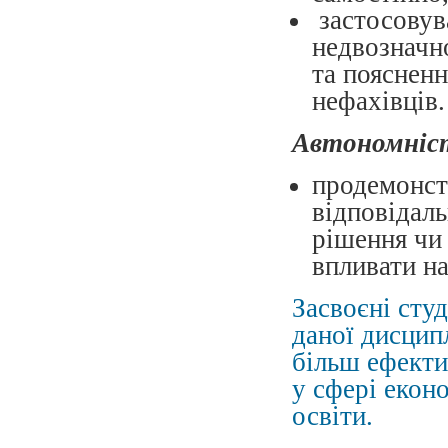
застосовува
недвозначно
та поясненн
нефахівців.
Автономніст
продемонст
відповідаль
рішення чи 
впливати на
Засвоєні студ
даної дисцип
більш ефекти
у сфері еконо
освіти.