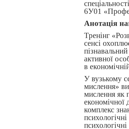
спеціальності
6У01 «Профес
Анотація на
Тренінг «Роз
сенсі охоплю
пізнавальний
активної осо
в економічній
У вузькому с
мислення» ви
мислення як 
економічної д
комплекс зна
психологічні
психологічні