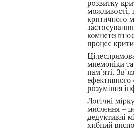
розвитку кри
можливості, 
критичного м
застосування
компетентнос
процес крити
Цілеспрямова
мнемоніки та
пам`яті. Зв`
ефективного 
розуміння інф
Логічні мірк
мислення – це
дедуктивні мі
хибний висно