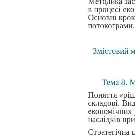
Методика зас
в процесі ек
Основні крок
потокограми.
Змістовий м
Тема 8. 
Поняття «ріш
складові. Ви
економічних 
наслідків пр
Стратегічна ц