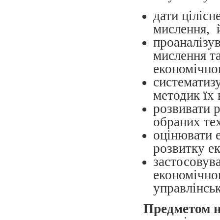
дати цілісн
мислення, й
проаналізу
мислення т
економічно
систематиз
методик їх 
розвивати 
обраних тех
оцінювати 
розвитку е
застосовув
економічно
управлінсь
Предметом 