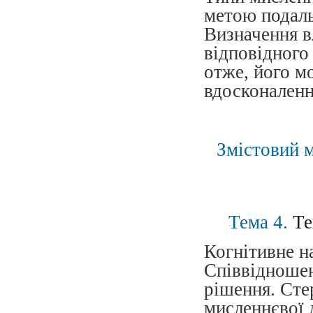
метою подаль
Визначення в
відповідного
отже, його м
вдосконаленн
Змістовий 
Тема 4.
Те
Когнітивне н
Співвідношен
рішення. Сте
мисленнєвої 