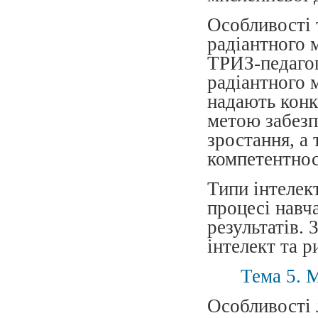
Особливості т
радіантного 
ТРИЗ-педагог
радіантного 
надають конк
метою забезп
зростання, а
компетентнос
Типи інтелек
процесі навча
результатів.
інтелект та р
Тема 5. 
Особливості 