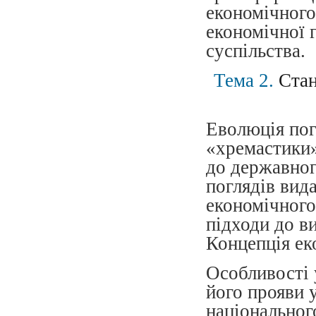
економічного
економічної 
суспільства.
Тема 2.
Стан
Еволюція пог
«хремастики»
до державног
поглядів вид
економічного
підходи до в
Концепція ек
Особливості 
його прояви 
національног