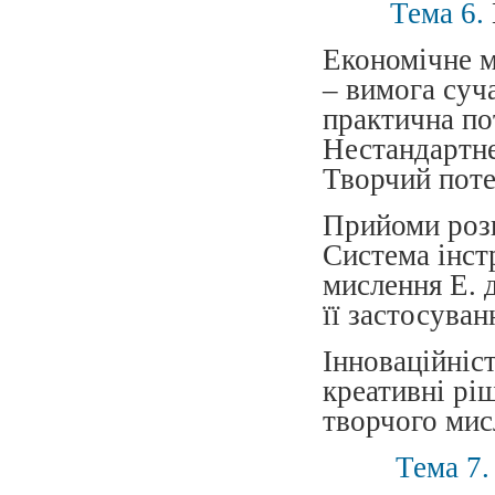
Тема 6.
Економічне м
– вимога суч
практична по
Нестандартне
Творчий поте
Прийоми розв
Система інст
мислення Е. д
її застосуван
Інноваційніс
креативні ріш
творчого ми
Тема 7.