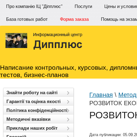
Про компанію ІЦ "Діпплюс"
Послуги
Цены и услови
База готовых работ
Форма заказа
Помощь на экза
Написание контрольных, курсовых, дипломн
тестов, бизнес-планов
Знайти роботу на сайті
Главная
\
Методи
Гарантії та оцінка якості
РОЗВИТОК ЕК
Політика конфіденційності
РОЗВИТО
Методичні вказівки
Приклади наших робіт
Дата публикации: 05.09.2
Глосарій