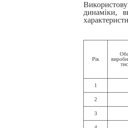
Використо
динаміки, в
характерист
Об
Рік
виробн
тис
1
2
3
4