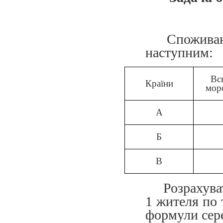
Споживанн
наступним:
Вс
Країни
моро
А
Б
В
Розрахува
1 жителя по 
формули сер