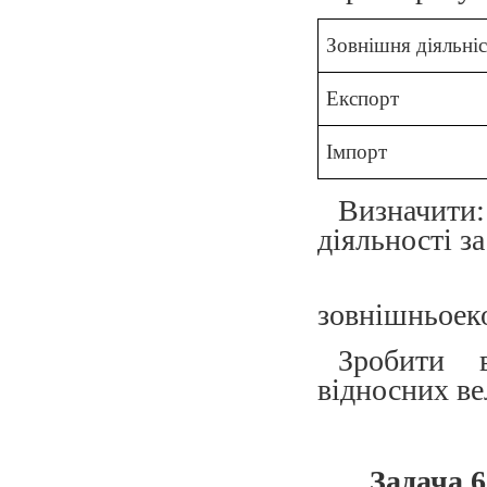
Зовнішня діяльніс
Експорт
Імпорт
Визначити
діяльності за
б) т
зовнішньоеко
Зробити 
відносних ве
Задача 6