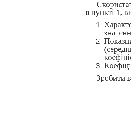
Скориста
в пункті 1, 
Характ
значенн
Показ
(середн
коефіціє
Коефіці
Зробити в