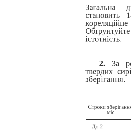
Загальна д
становить 
кореляційн
Обґрунтуйт
істотність.
2.
За рез
твердих сирі
зберігання.
Строки зберігання
міс
До 2