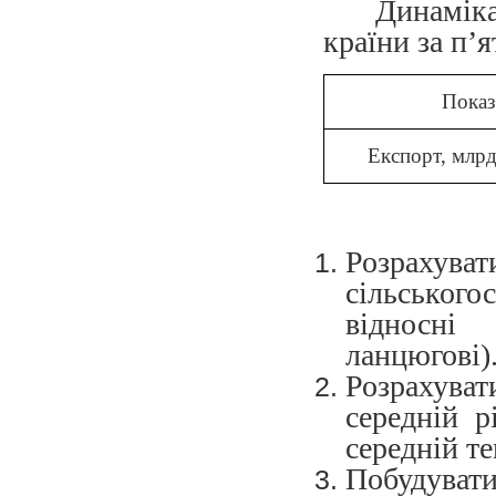
Динаміка
країни за п’
Показ
Експорт, млр
Розрахуват
сільськогос
відносні 
ланцюгові)
Розрахува
середній р
середній те
Побудувати