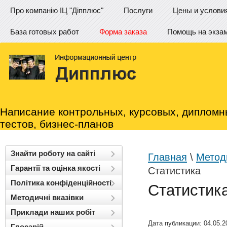
Про компанію ІЦ "Діпплюс"
Послуги
Цены и услови
База готовых работ
Форма заказа
Помощь на экза
Написание контрольных, курсовых, дипломн
тестов, бизнес-планов
Знайти роботу на сайті
Главная
\
Методи
Гарантії та оцінка якості
Статистика
Політика конфіденційності
Статистик
Методичні вказівки
Приклади наших робіт
Дата публикации: 04.05.2
Глосарій