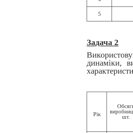
5
Задача 2
Використо
динаміки, в
характерист
Обсяг
виробниц
Рік
шт.