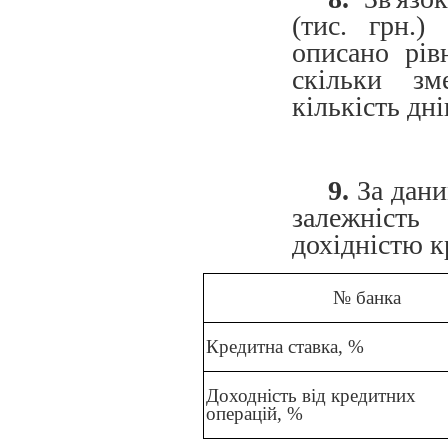
(тис. грн.)
описано рів
скільки зм
кількість дн
9.
За дани
залежніст
дохідністю к
№ банка
Кредитна ставка, %
Доходність від кредитних
операцій, %