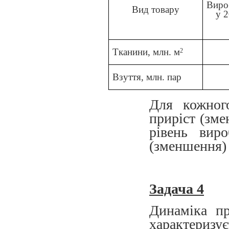
Виро
Вид товару
у 2
Тканини, млн. м
2
Взуття, млн. пар
Для кожног
приріст (зме
рівень вир
(зменшення) 
Задача 4
Динаміка пр
характеризує