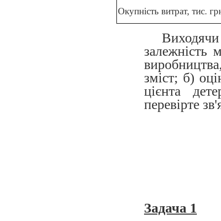
Окупність витрат, тис. гр
Виходячи 
залежність 
виробництва,
зміст; б) оц
цієнта дете
перевірте зв'
Задача 1