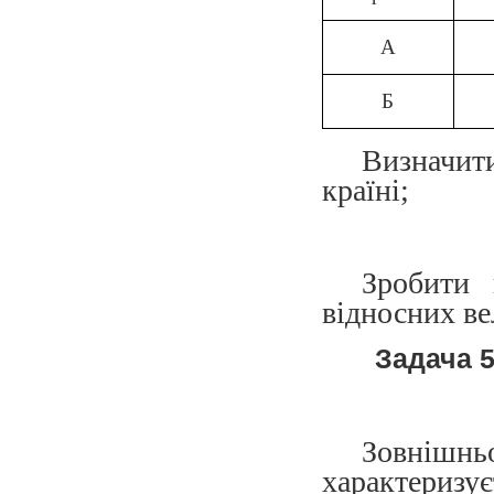
А
Б
Визначит
країні;
б) спі
Зробити 
відносних ве
Задача 
Зовніш
характеризу