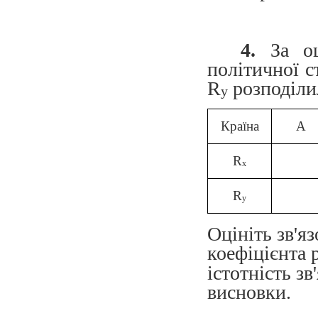
4.
За оц
політичної с
R
розподіли
y
Країна
A
R
x
R
y
Оцініть зв'я
коефіцієнта 
істотність з
висновки.