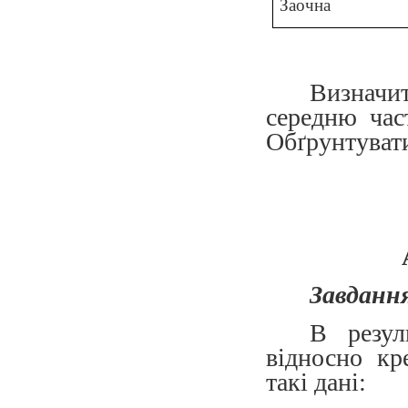
Заочна
Визначи
середню час
Обґрунтувати
Завдання
В резул
відносно кр
такі дані: