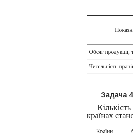
Показн
Обсяг продукції, т
Чисельність праці
Задача 
Кількість
країнах стано
Країни