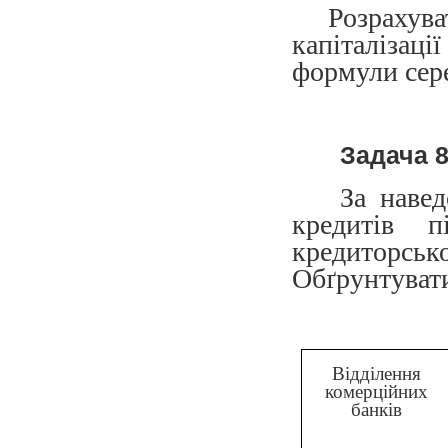
Розрахув
капіталізаці
формули сер
Задача 
За наве
кредитів 
кредиторськ
Обґрунтувати
Відділення
комерційних
банків