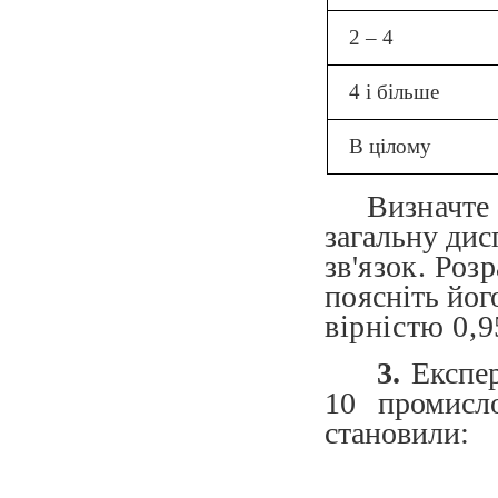
2 – 4
4 і більше
В цілому
Визначте 
за
гальну дис
зв'язок. Роз
по
ясніть його
вірністю 0,9
3.
Експе
10 промисл
становили: