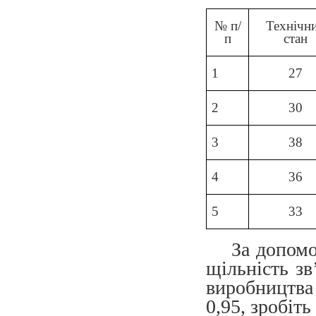
№ п/
Технічн
п
стан
1
27
2
30
3
38
4
36
5
33
За допомо
щільність зв
виробництва 
0,95, зробіть