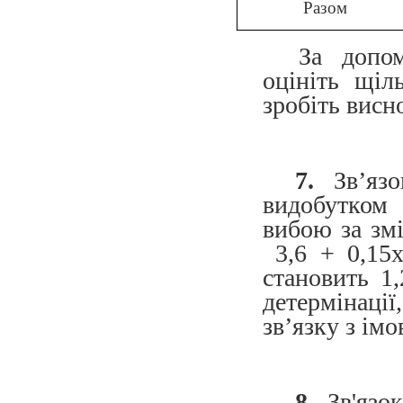
Разом
За допом
оцініть щіл
зробіть висн
7.
Зв’язок
видобутком
вибою за змі
3,6 + 0,15х
становить 1
детермінації
зв’язку з імо
8.
Зв'язок