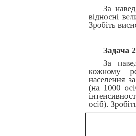
За наве
відносні вел
Зробіть висн
Задача 2
За наве
кожному ро
населення за
(на 1000 осі
інтенсивнос
осіб). Зробіт