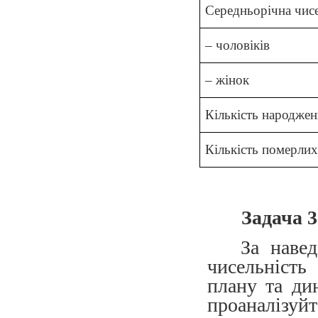
Середньорічна чисе
– чоловіків
– жінок
Кількість народжен
Кількість померлих,
Задача 3
За наве
чисельність
плану та дин
проаналізуйт