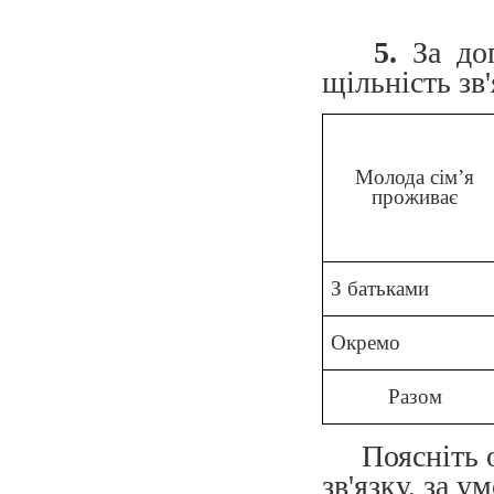
5.
За доп
щільність зв
Молода сім’я
проживає
З батьками
Окремо
Разом
Поясніть 
зв'язку, за 