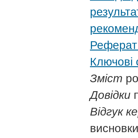
результа
рекоменд
Реферат 
Ключові 
Зміст
ро
Довідки
п
Відгук к
висновки