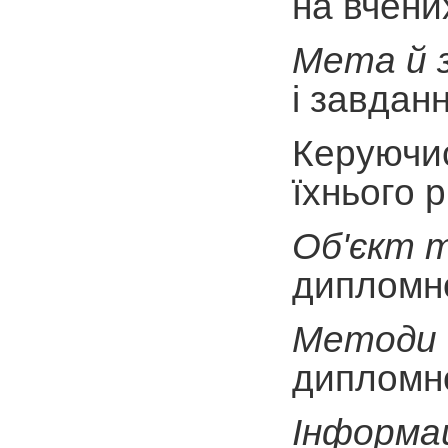
на вчени
Мета й 
і завдан
Керуючи
їхнього 
Об'єкт 
дипломно
Методи 
дипломно
Інформа