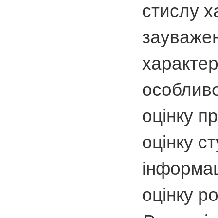
стислу х
зауважен
характер
особливо
оцінку п
оцінку с
інформац
оцінку р