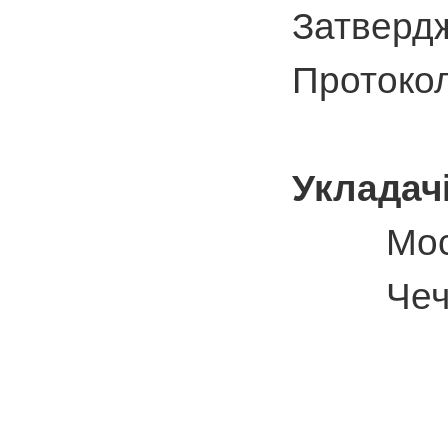
Затвердж
Протокол
Укладачі
Мос
Чеч