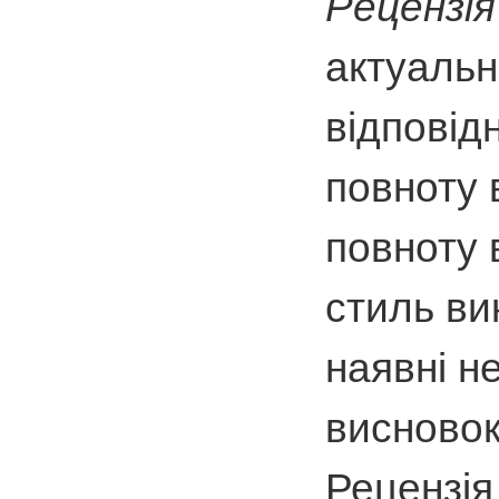
Рецензія
актуальн
відповід
повноту 
повноту 
стиль ви
наявні н
висновок
Рецензія