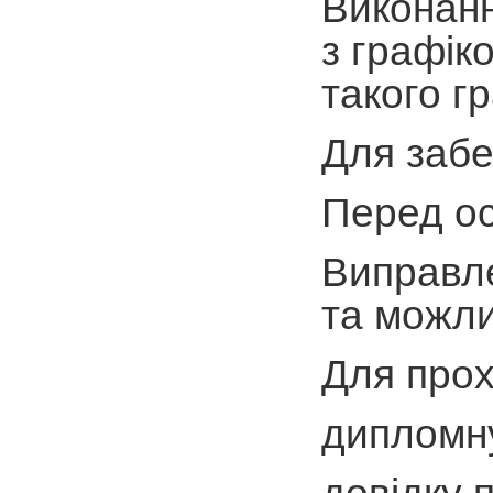
Виконанн
з графік
такого гр
Для забе
Перед ос
Виправле
та можли
Для прох
дипломну