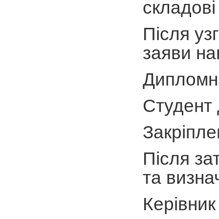
складові
Після уз
заяви на
Дипломна
Студент 
Закріпле
Після за
та визна
Керівник