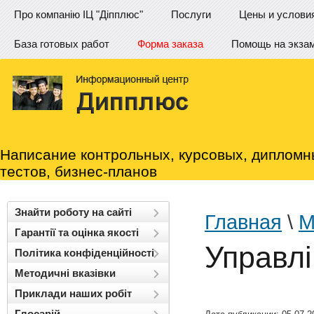
Про компанію ІЦ "Діпплюс"
Послуги
Цены и услови
База готовых работ
Форма заказа
Помощь на экза
Написание контрольных, курсовых, дипломн
тестов, бизнес-планов
Знайти роботу на сайті
Главная
\
М
Гарантії та оцінка якості
Управл
Політика конфіденційності
Методичні вказівки
Приклади наших робіт
Глосарій