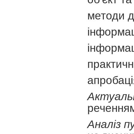
методи д
інформац
інформац
практичн
апробація
Актуаль
реченням
Аналіз п