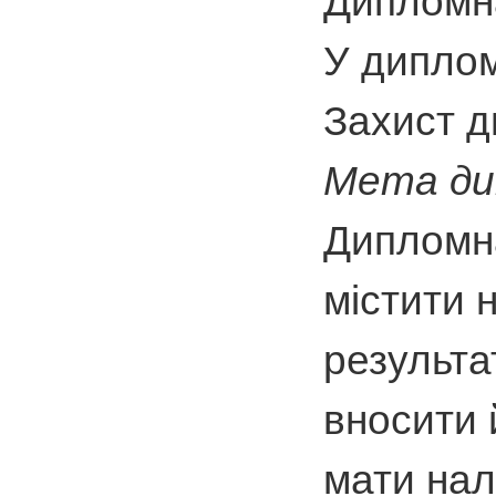
Дипломна
У диплом
Захист д
Мета ди
Дипломна
містити 
результа
вносити 
мати нал