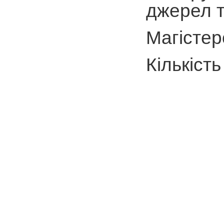
джерел т
Магістер
Кількіст