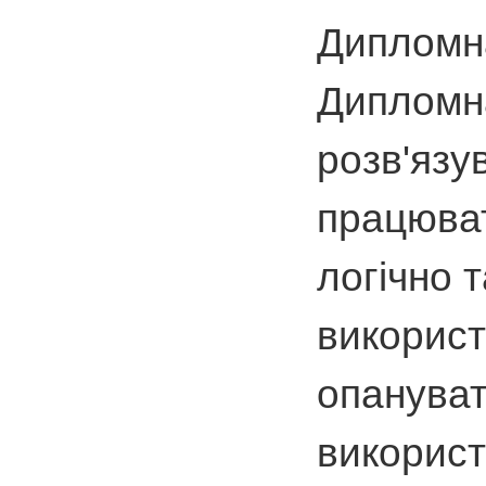
Дипломна
Дипломна
розв'язу
працюват
логічно 
використ
опануват
використ