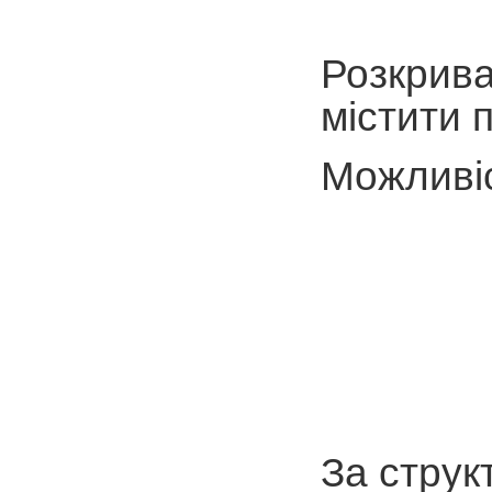
Розкрива
містити 
Можливіс
За струк