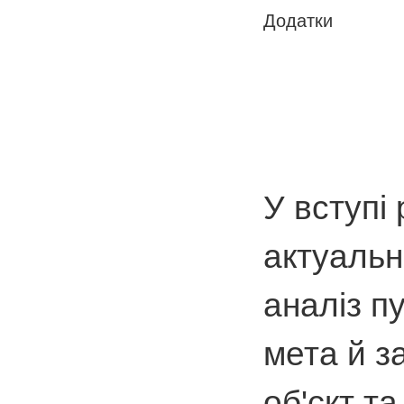
Додатки
У вступі
актуальні
аналіз п
мета й з
об'єкт т