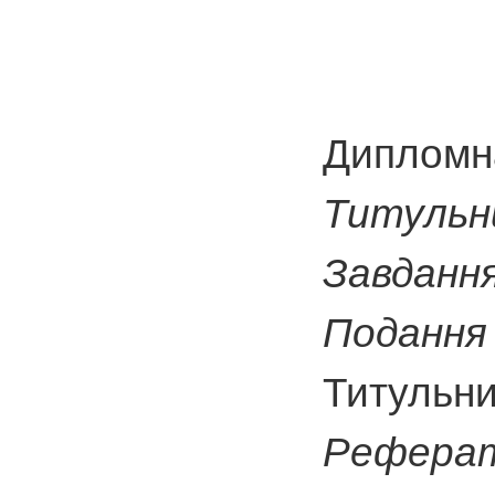
Дипломна
Титульн
Завданн
Подання 
Титульни
Рефера