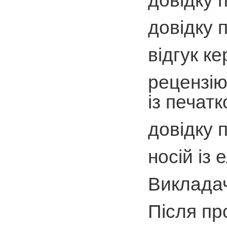
довідку 
довідку 
відгук к
рецензію
із печат
довідку 
носій із
Викладач
Після пр