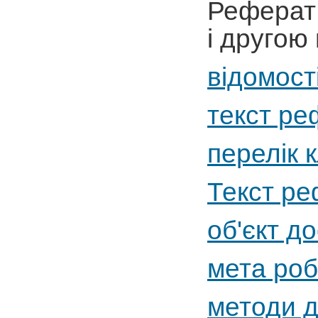
Реферат 
і другою
відомості
текст ре
перелік 
Текст ре
об'єкт д
мета роб
методи д