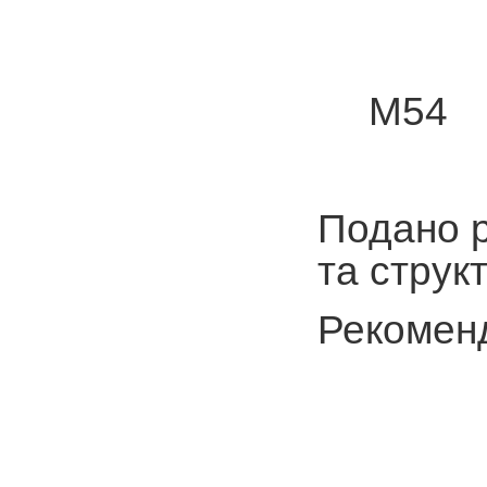
М54 Ме
Подано р
та струк
Рекоменд