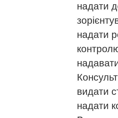
надати д
зорієнту
надати р
контролю
надавати
Консульт
видати с
надати к