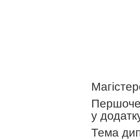
Магістер
Першочер
у додатк
Тема дип