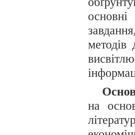
обґрунту
основні
завданн
методів 
висвітлю
інформац
Основ
на основ
літерату
економіч