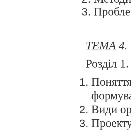
Пробле
ТЕМА 4.
Розділ 1
Понятт
формув
Види ор
Проекту