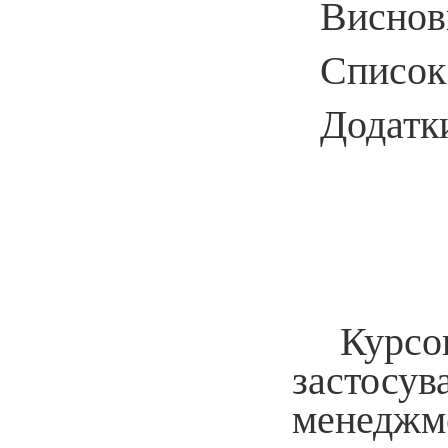
Виснов
Список
Додатк
Курсо
застосу
менеджме