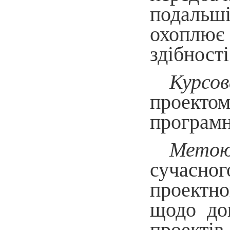
подальші
охоплює 
здібност
Курс
проекто
програмно
Метою
сучасно
проектно
щодо доц
проектів