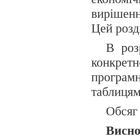
вирішенн
Цей розд
В роз
конкретн
програмн
таблицям
Обсяг 
Висн