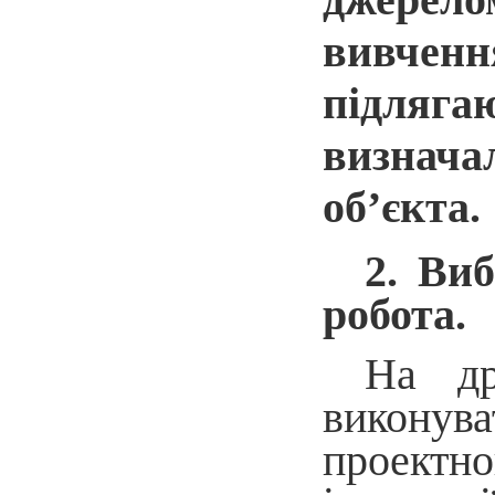
вивченн
підляга
визнача
об’єкта.
2. Ви
робота.
На др
виконува
проектно