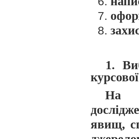
напи
офор
захи
1. Ви
курсової
На п
дослідж
явищ, с
джерело