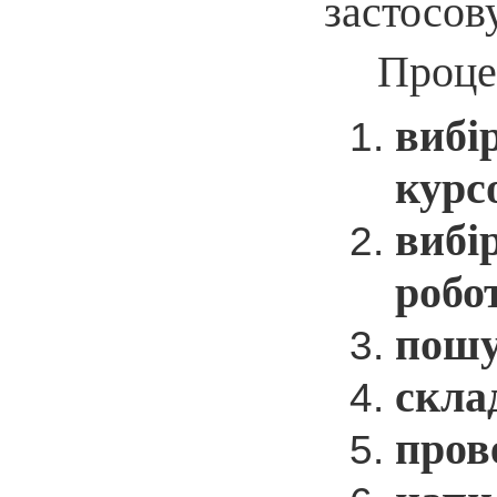
застосову
Процес
вибі
курс
вибі
робо
пошу
скла
пров