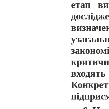
етап ви
дослідж
визначен
узагаль
законом
критичн
входять
Конкрет
підприєм