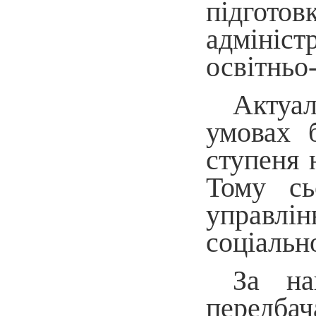
підгото
адмініст
освітньо
Актуал
умовах б
ступеня 
Тому сь
управлі
соціальн
За на
передбач