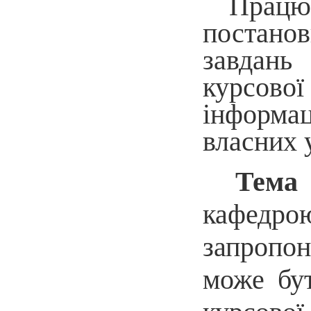
Працюю
постанов
завдань
курсово
інформац
власних 
Тема 
кафедрою
запропон
може бу