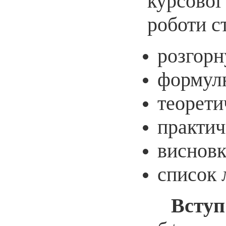
курсової
роботи с
розгорн
формулю
теорети
практич
висновк
список 
Вступ