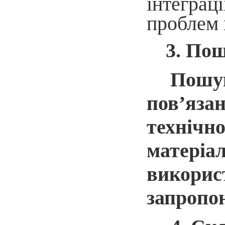
інтегра
проблем 
3. Пош
Пошук
пов’яза
техніч
матері
викори
запропон