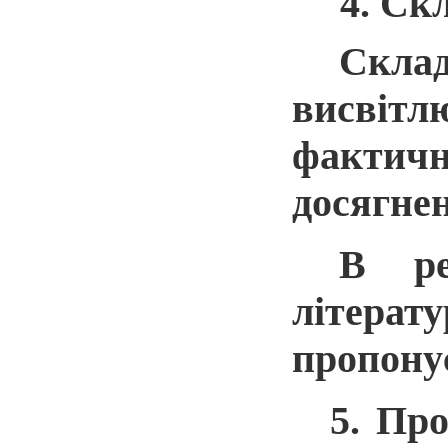
4. Ск
Скла
висвітл
фактичн
досягне
В ре
літерат
пропону
5. Пр