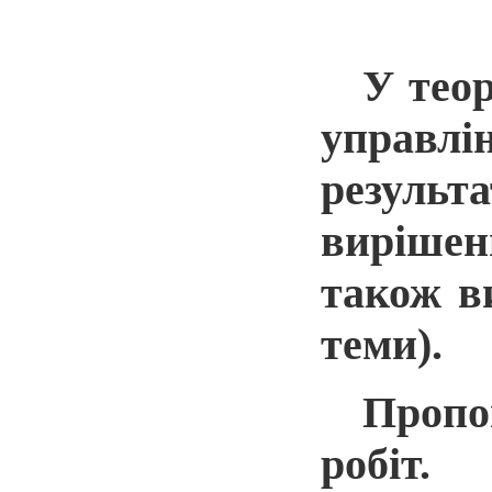
У теор
управлі
результа
вирішен
також в
теми).
Пропо
робіт.