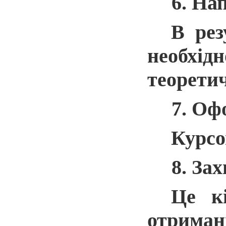
6. На
В рез
необхід
теоретич
7. Оф
Курсо
8. За
Це к
отриман