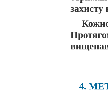
захисту 
Кожно
Протяго
вищенаве
4. М