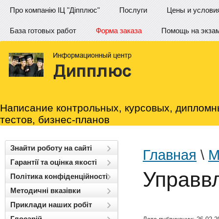
Про компанію ІЦ "Діпплюс"
Послуги
Цены и услови
База готовых работ
Форма заказа
Помощь на экза
Написание контрольных, курсовых, дипломн
тестов, бизнес-планов
Знайти роботу на сайті
Главная
\
М
Гарантії та оцінка якості
Управв
Політика конфіденційності
Методичні вказівки
Приклади наших робіт
Глосарій