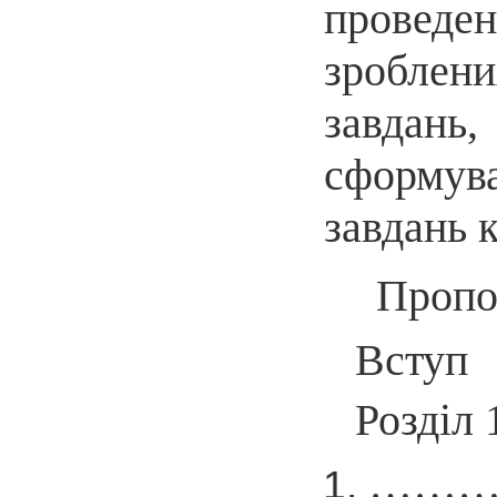
проведен
зроблен
завдань
сформува
завдань 
Пропон
Вступ
Розділ 
……….. 