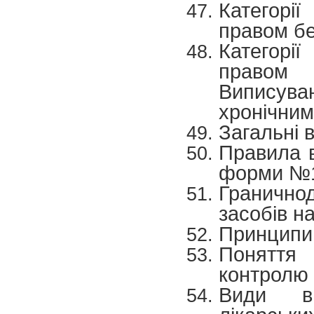
Категорі
правом бе
Категорі
правом п
Виписува
хронічним
Загальні 
Правила в
форми №1
Граничнод
засобів н
Принципи 
Поняття 
контролю я
Види вн