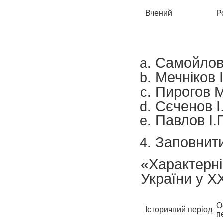
Вчений
Р
Самойлов
Мечніков І.
Пирогов М
Сєченов І
Павлов І.
Заповнит
«Характерн
України у ХХ
О
Історичний період
п