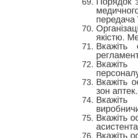
Порядок з
медичног
передача ї
Організац
якістю. М
Вкажіть 
регламент
Вкажіть 
персоналу
Вкажіть 
зон аптек.
Вкажіть
виробничи
Вкажіть о
асистента
Вкажіть о