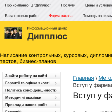
Про компанію ІЦ "Діпплюс"
Послуги
Цены и услови
База готовых работ
Форма заказа
Помощь на экза
Написание контрольных, курсовых, дипломн
тестов, бизнес-планов
Знайти роботу на сайті
Главная
\
Метод
Гарантії та оцінка якості
Вступ у фарма
Політика конфіденційності
Вступ у 
Методичні вказівки
Приклади наших робіт
Глосарій