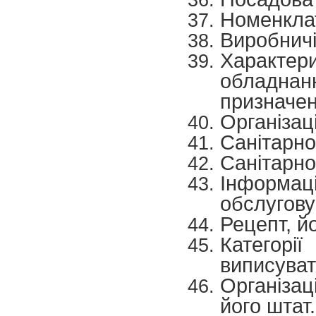
Номенклат
Виробничі
Характери
обладна
призначен
Організаці
Санітарно
Санітарно
Інформаці
обслугову
Рецепт, йо
Категорі
виписуват
Організац
його штат.