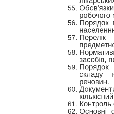
лікарських
Обов’язк
робочого 
Порядок в
населенн
Перелік
предметно
Норматив
засобів, 
Порядок 
складу н
речовин.
Документ
кількісний
Контроль 
Основні 