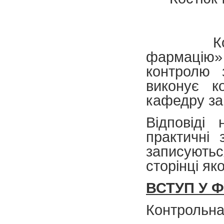
Контроль
фармацію» 
контролю 
виконує к
кафедру за
Відповіді
практичні 
записують
сторінці як
ВСТУП У 
Контрольна