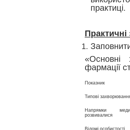
практиці.
Практичні
Заповнит
«Основні 
фармації ст
Показник
Типові захворюванн
Напрямки мед
розвивалися
Відомі особистості