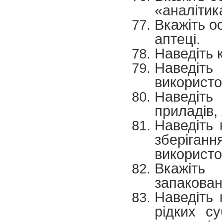
«аналітика
Вкажіть о
аптеці.
Наведіть 
Наведіть
використо
Наведіт
приладів, 
Наведіть 
зберіган
використо
Вкажіть
запакован
Наведіть 
рідких су