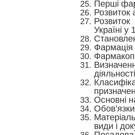
Перші фар
Розвиток а
Розвиток
Україні у 
Становленн
Фармація 6
Фармакопе
Визначе
діяльност
Класифіка
призначен
Основні н
Обов’язки
Матеріаль
види і до
Посадова 