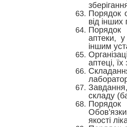
зберіганн
Порядок 
від інших
Порядок 
аптеки, у
іншим уст
Організа
аптеці, їх
Складанн
лаборато
Завдання
складу (ба
Порядок 
Обов’язки
якості лік