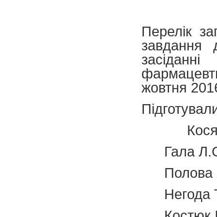
Перелік за
завдання 
засіданн
фармацевт
жовтня 2016
Підготували
Кося
Гала Л.О
Полова 
Негода Т
Костюк І