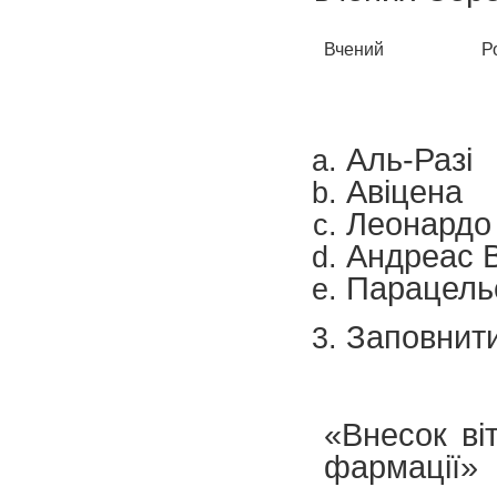
Вчений
Р
Аль-Разі
Авіцена
Леонардо 
Андреас В
Парацель
Заповнит
«Внесок ві
фармації»