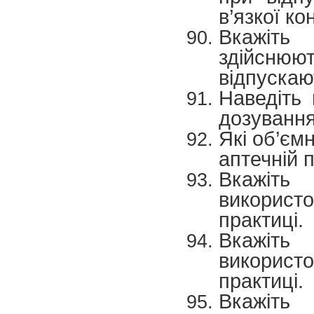
в’язкої ко
Вкажіть
здійсню
відпускаю
Наведіть 
дозування
Які об’єм
аптечній 
Вкажіть
використо
практиці.
Вкажіть
використ
практиці.
Вкажіть