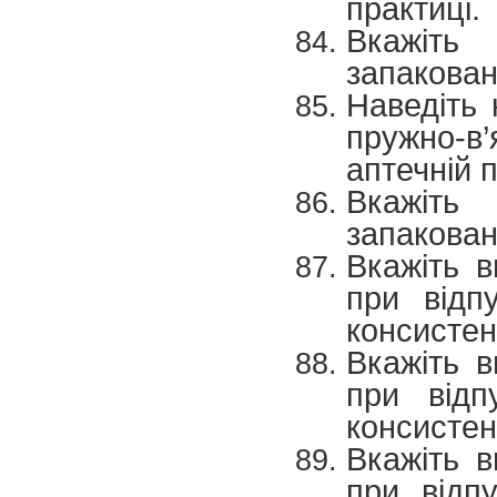
практиці.
Вкажіть
запакован
Наведіть 
пружно-в
аптечній п
Вкажіть
запакован
Вкажіть 
при відп
консистенц
Вкажіть 
при відп
консистенц
Вкажіть 
при відп