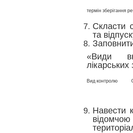
термін зберігання ре
Скласти с
та відпуск
Заповнит
«Види вн
лікарських 
Вид контролю
Навести 
відомчо
територі