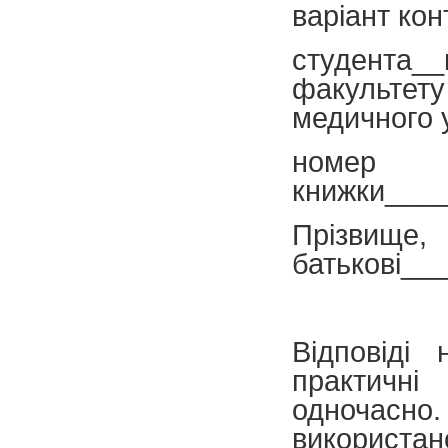
варіант ко
студента
факультету
медичного 
ном
книжки___
Пріз
батькові__
Відповіді
практичн
одночасно.
використано