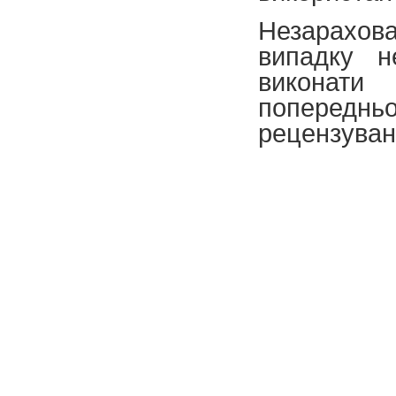
Незарахов
випадку н
виконати
попереднь
рецензуван