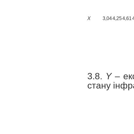
X
3,04
4,25
4,61
3.8.
Y
– ек
стану інфр