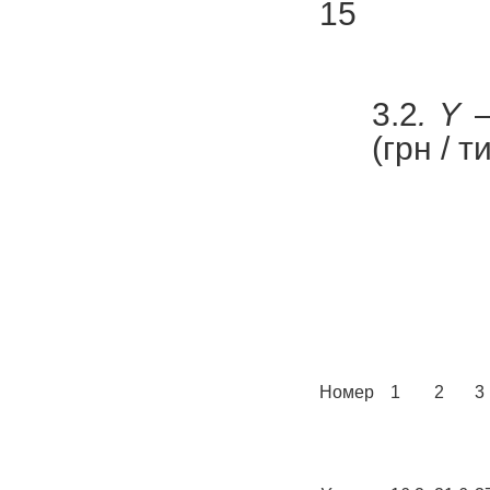
15
3.2
. Y
–
(грн / т
Номер
1
2
3