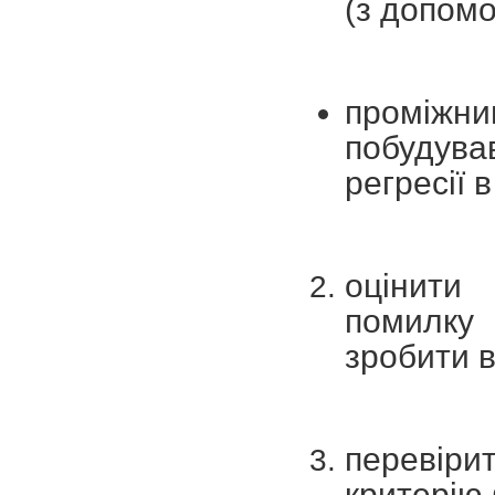
(з допомо
проміжни
побудува
регресії 
оцінити
помилку 
зробити 
перевір
критерію 