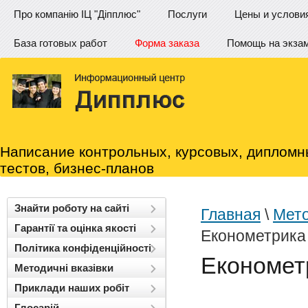
Про компанію ІЦ "Діпплюс"
Послуги
Цены и услови
База готовых работ
Форма заказа
Помощь на экза
Написание контрольных, курсовых, дипломн
тестов, бизнес-планов
Знайти роботу на сайті
Главная
\
Мето
Гарантії та оцінка якості
Економетрика
Політика конфіденційності
Економет
Методичні вказівки
Приклади наших робіт
Глосарій