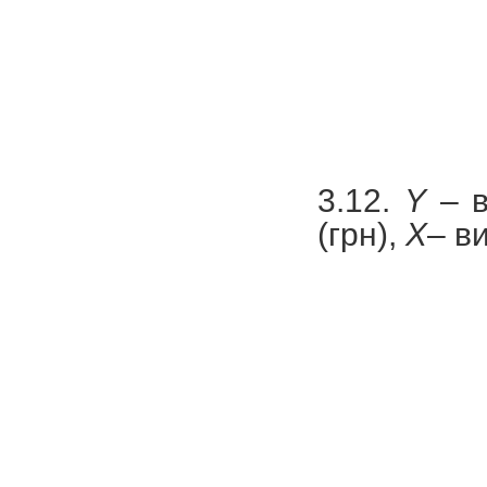
3.12.
Y
– в
(грн),
X
– ви