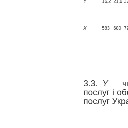
Y
16,2
21,6
3
X
583
680
7
3.3.
Y
– чи
послуг і об
послуг Укра