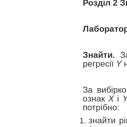
Розділ 2 
Лаборатор
Знайти.
З
регресії
Y
За вибірк
ознак
X
і
потрібно:
знайти рі