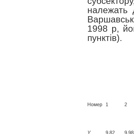
субсекто
належать 
Варшавські
1998 р, йо
пунктів).
Номер
1
2
Y
9,82
9,98