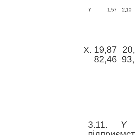
Y
1,57
2,10
19,87 20
82,46 93
3.11.
Y
–
підприємст