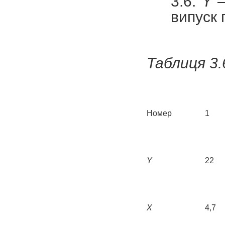
3.6.
Y
–
випуск п
Таблиця 3.
Номер
1
Y
22
X
4,7