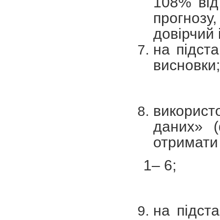
108% від
прогнозу
довірчий 
на підст
висновки;
викорис
даних» (
отримати 
1– 6;
на підст