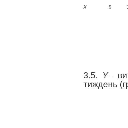
X
9
3.5.
Y
– ви
тиждень (г