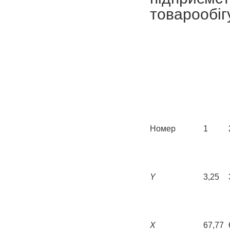
товарообіг
Номер
1
Y
3,25
X
67,77