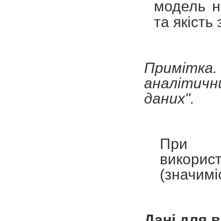
модель не
та якість
Примітка
аналітичн
даних".
При ст
викори
(значиміс
Дані для 