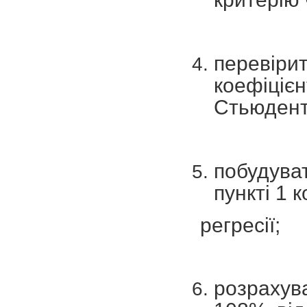
перевір
коефіці
Стьюдента
побудува
пункті 1 
регресії;
розрахув