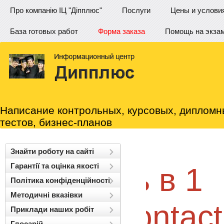
Про компанію ІЦ "Діпплюс"
Послуги
Цены и услови
База готовых работ
Форма заказа
Помощь на экза
Написание контрольных, курсовых, дипломн
тестов, бизнес-планов
Знайти роботу на сайті
Гарантії та оцінка якості
ать в 1
Політика конфіденційності
Методичні вказівки
:
/contactus
Приклади наших робіт
Глосарій