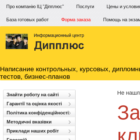
Про компанію ІЦ "Діпплюс"
Послуги
Цены и услови
База готовых работ
Форма заказа
Помощь на экза
Написание контрольных, курсовых, дипломн
тестов, бизнес-планов
Не нашли работу?
Знайти роботу на сайті
Гарантії та оцінка якості
Заказ
Політика конфіденційності
Методичні вказівки
ctus
клик
Приклади наших робіт
Глосарій