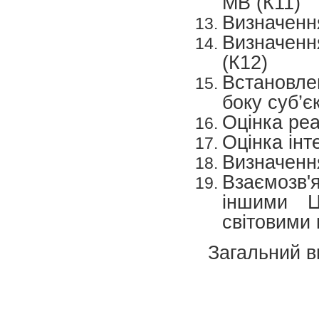
МВ (К11)
Визначенн
Визначен
(К12)
Встановле
боку суб’є
Оцінка реа
Оцінка інт
Визначенн
Взаємозв
іншими 
світовими
Загальний в