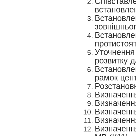
Співставл
встановле
Встано
зовнішньоп
Встановлен
протистоять
Уточнення
розвитку 
Встановле
рамок цент
Розстанов
Визначенн
Визначення
Визначення
Визначення
Визначенн