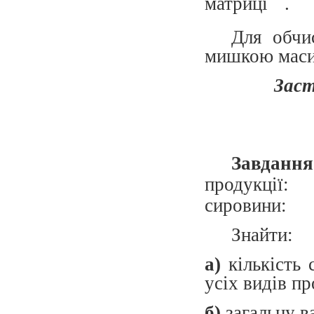
матриці
.
Для обчи
мишкою масив
Заст
Завданн
продукції:
сировини:
Знайти:
а)
кількість 
усіх видів пр
б)
загальну в