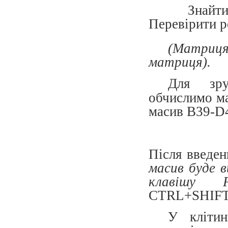
Знай
Перевірити р
(Матри
матриця).
Для зру
обчислимо 
масив
B
39
-
D
Після введен
масив буде в
клавішу
CTRL+SHIF
У клітин