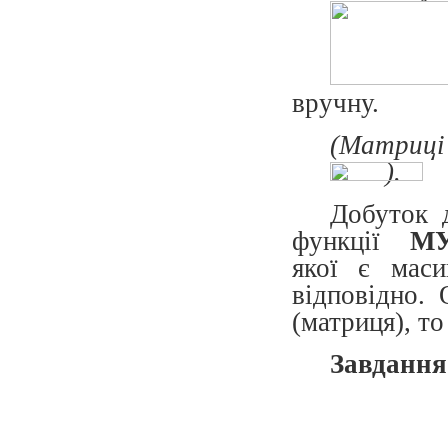
вручну.
(Матриц
).
Добуток 
функції
МУ
якої є маси
відповідно. 
(матриця), то
Завдання