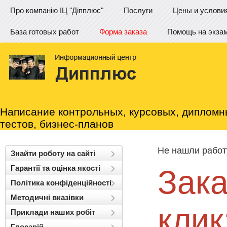
Про компанію ІЦ "Діпплюс"
Послуги
Цены и услови
База готовых работ
Форма заказа
Помощь на экза
Написание контрольных, курсовых, дипломн
тестов, бизнес-планов
Не нашли работу?
Знайти роботу на сайті
Гарантії та оцінка якості
Заказ
Політика конфіденційності
Методичні вказівки
клик
Приклади наших робіт
Глосарій