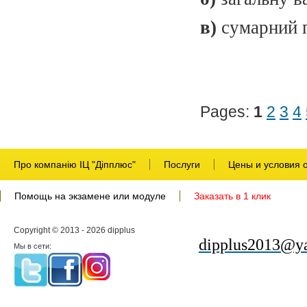
в)
сумарний п
Pages:
1
2
3
4
Про компанію ІЦ "Діпплюс"
Послуги
Цены и условия 
Помощь на экзамене или модуле
Заказать в 1 клик
Copyright © 2013 - 2026 dipplus
dipplus2013@ya
Мы в сети: