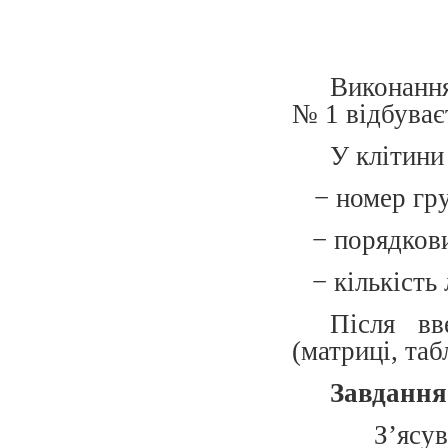
Виконання
№ 1 відбуває
У клітини
− номер груп
− порядкови
− кількість 
Після вв
(матриці, таб
Завдання
З’ясув