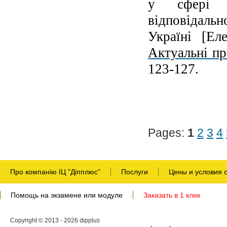
у сфері об
відповідаль
Україні [Ел
Актуальні пр
123-127
.
Pages:
1
2
3
4
Про компанію ІЦ "Діпплюс"
Послуги
Цены и условия 
Помощь на экзамене или модуле
Заказать в 1 клик
Copyright © 2013 - 2026 dipplus