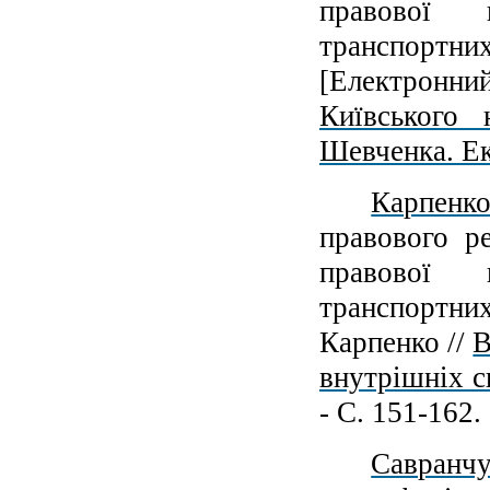
правової в
транспорт
[Електронн
Київського 
Шевченка. Е
Карпенко
правового р
правової в
транспортни
Карпенко //
В
внутрішніх с
- С. 151-162.
Савранчу