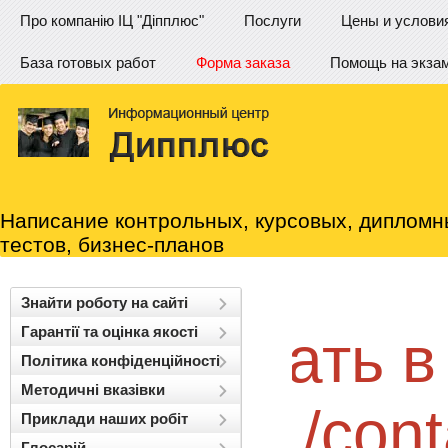
Про компанію ІЦ "Діпплюс"
Послуги
Цены и услови
База готовых работ
Форма заказа
Помощь на экза
Написание контрольных, курсовых, дипломн
тестов, бизнес-планов
и работу?
Знайти роботу на сайті
Гарантії та оцінка якості
казать в 1
Політика конфіденційності
Методичні вказівки
ик:
/contactus
Приклади наших робіт
Глосарій