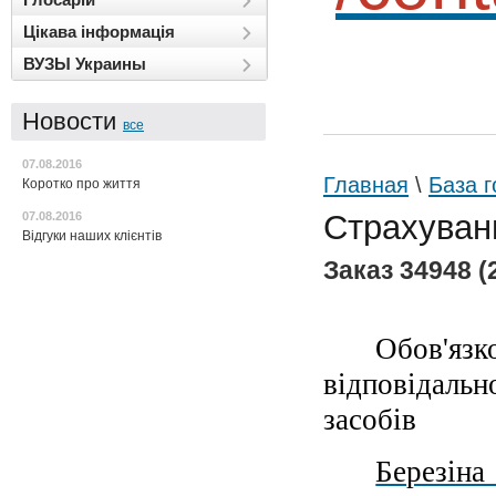
Цікава інформація
ВУЗЫ Украины
Новости
все
07.08.2016
Главная
\
База г
Коротко про життя
Страхуван
07.08.2016
Відгуки наших клієнтів
Заказ 34948 (
Обов'яз
відповідаль
засобів
Березіна