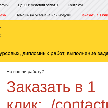
слуги
Цены и условия оплаты
Контакти
каза
Помощь на экзамене или модуле
Заказать в 1 кли
урсовых, дипломных работ, выполнение зада
Не нашли работу?
Заказать в 1
клик:
/contact