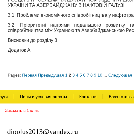
УКРАЇНИ ТА АЗЕРБАЙДЖАНУ В НАФТОВІЙ ГАЛУЗІ
3.1. Проблеми економічного співробітництва у нафтотра
3.2. Пріоритетні напрями подальшого розвитку та
співробітництва між Україною та Азербайджанською Респ
Висновки до розділу 3
Додаток А
Pages:
Первая
Предыдущая
1
2
3
4
5
6
7
8
9
10
...
Следующая
луги
Цены и условия оплаты
Контакти
База готовы
Заказать в 1 клик
dipplus2013@yandex.ru