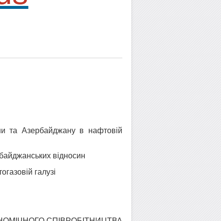
їни та Азербайджану в нафтовій
ербайджанських відносин
огазовій галузі
НОМІЧНОГО СПІВРОБІТНИЦТВА