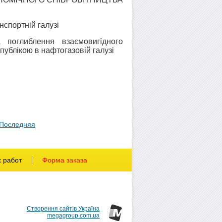
нспортній галузі
 поглиблення взаємовигідного
ублікою в нафтогазовій галузі
Последняя
х работ
Форма заказа
Створення сайтів Україна
megagroup.com.ua