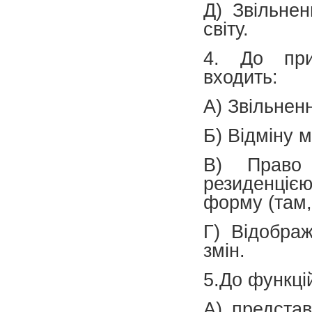
Д) Звільнен
світу.
4. До прив
входить:
А) Звільнен
Б) Відміну м
В) Право 
резиденціє
форму (там,
Г) Відобра
змін.
5.До функці
А) предста