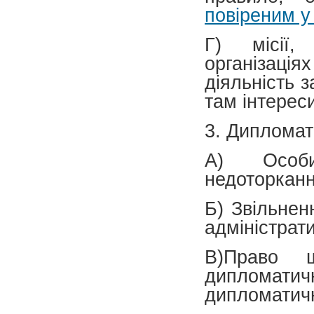
повіреним у
Г) місії,
організаці
діяльність 
там інтерес
3. Дипломат
А) Осо
недоторканн
Б) Звільненн
адміністрати
В)Право ш
дипломатич
дипломатич