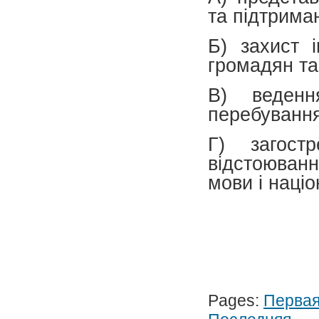
та підтрима
Б) захист і
громадян та
В) веденн
перебування
Г) загост
відстоюванн
мови і наці
Pages:
Перва