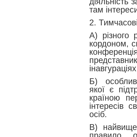
діяльність 
там інтерес
2. Тимчасов
А) різного 
кордоном, с
конференці
представни
інавгурація
Б) особлив
якої є підт
країною пе
інтересів с
осіб.
В) найвище
правило, 