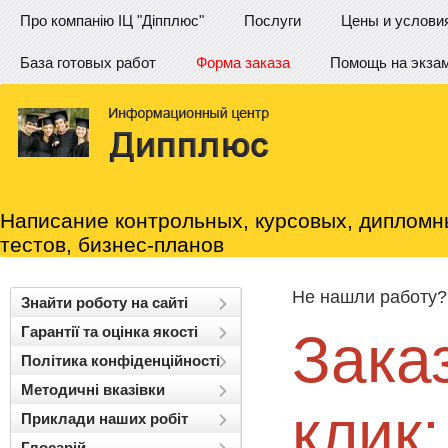
Про компанію ІЦ "Діпплюс"
Послуги
Цены и услови
База готовых работ
Форма заказа
Помощь на экза
Написание контрольных, курсовых, дипломн
тестов, бизнес-планов
Не нашли работу?
Знайти роботу на сайті
Гарантії та оцінка якості
Заказ
Політика конфіденційності
Методичні вказівки
клик
Приклади наших робіт
Глосарій