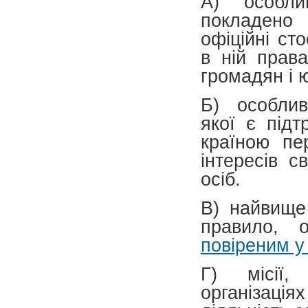
А) особлив
покладено 
офіційні ст
в ній права
громадян і 
Б) особлив
якої є підт
країною пе
інтересів с
осіб.
В) найвище
правило, 
повіреним у
Г) місії,
організаці