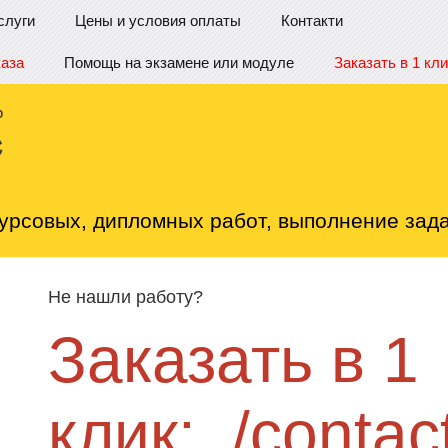
слуги
Цены и условия оплаты
Контакти
каза
Помощь на экзамене или модуле
Заказать в 1 кли
урсовых, дипломных работ, выполнение зада
Не нашли работу?
Заказать в 1
клик:
/contact