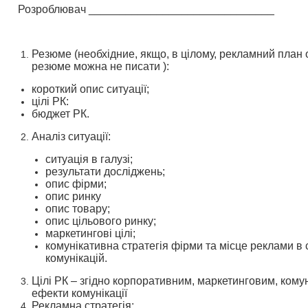
Розроблювач ______________________________
Резюме (необхідние, якщо, в цілому, рекламний план 
резюме можна не писати ):
короткий опис ситуації;
цілі РК:
бюджет РК.
Аналіз ситуації:
ситуація в галузі;
результати досліджень;
опис фірми;
опис ринку
опис товару;
опис цільового ринку;
маркетингові цілі;
комунікативна стратегія фірми та місце реклами в
комунікацій.
Цілі РК – згідно корпоративним, маркетинговим, кому
ефекти комунікації
Рекламна стратегія: