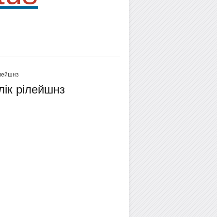
ілейшнз
лік рілейшнз