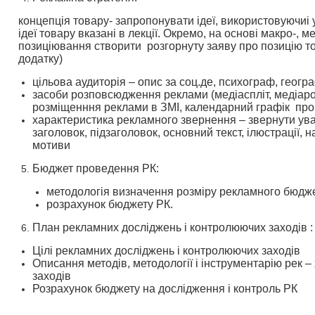
концепція товару- запропонувати ідеї, використовуючиі 
ідеї товару вказані в лекції. Окремо, на основі макро-, 
позиціювання створити розгорнуту заяву про позицію т
додатку)
цільова аудиторія – опис за соц.де, психограф, геог
засоби розповсюдження реклами (медіаспліт, медіаро
розміщенння реклами в ЗМІ, календарний графік про
характеристика рекламного звернення – звернути уваг
заголовок, підзаголовок, основний текст, ілюстрації, на
мотиви
Бюджет проведення РК:
методологія визначення розміру рекламного бюдже
розрахунок бюджету РК.
План рекламних досліджень і контролюючих заходів :
Цілі рекламних досліджень і контролюючих заходів
Описання методів, методології і інструментарію рек –
заходів
Розрахунок бюджету на дослідження і контроль РК