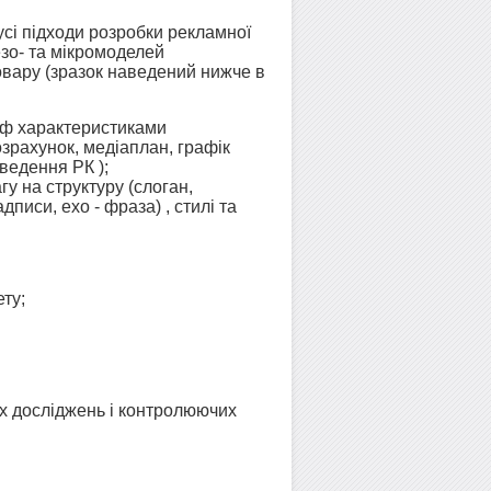
усі підходи розробки рекламної
мезо- та мікромоделей
овару (зразок наведений нижче в
раф характеристиками
зрахунок, медіаплан, графік
ведення РК );
у на структуру (слоган,
дписи, ехо - фраза) , стилі та
ту;
 х досліджень і контролюючих