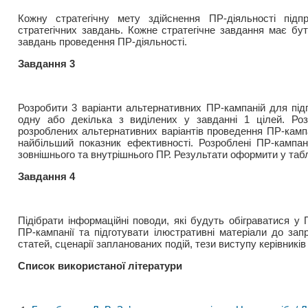
Кожну стратегічну мету здійснення ПР-діяльності підп
стратегічних завдань. Кожне стратегічне завдання має бу
завдань проведення ПР-діяльності.
Завдання 3
Розробити 3 варіанти альтернативних ПР-кампаній для під
одну або декілька з виділених у завданні 1 цілей. Роз
розроблених альтернативних варіантів проведення ПР-кампа
найбільший показник ефективності. Розроблені ПР-кампа
зовнішнього та внутрішнього ПР. Результати оформити у таб
Завдання 4
Підібрати інформаційні поводи, які будуть обіграватися у
ПР-кампанії та підготувати ілюстративні матеріали до запр
статей, сценарії запланованих подій, тези виступу керівників
Список використаної літератури