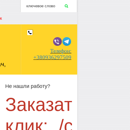
к
Телефон:
+380936297509
ч,
 в 1
ontactus