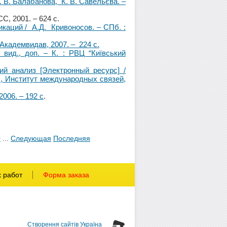
Л. В. Балабанова, К. В. Савельєва. –
, 2001. – 624 с.
каций / А.Д. Кривоносов. – СПб. :
 Академвидав, 2007. – 224 c.
е вид., доп. – К. : РВЦ “Київський
ий анализ [Электронный ресурс] /
Н, Институт международных связей,
2006. – 192 с
.
0
...
Следующая
Последняя
х работ
Форма заказа
Створення сайтів Україна