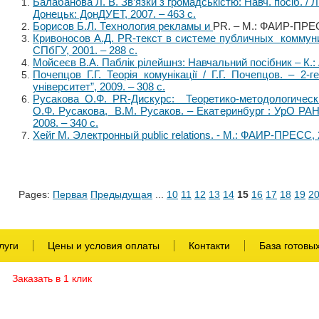
Балабанова Л. В. Зв’язки з громадськістю: Навч. посіб. / 
Донецьк: ДонДУЕТ, 2007. – 463 с.
Борисов Б.Л. Технология рекламы и
PR. – М.: ФАИР-ПРЕСС
Кривоносов А.Д. PR-текст в системе публичных коммуни
СПбГУ, 2001. – 288 с.
Мойсеєв В.А. Паблік рілейшнз: Навчальний посібник – К.:
Почепцов Г.Г. Теорія комунікації / Г.Г. Почепцов. – 2-г
університет”, 2009. – 308 с.
Русакова О.Ф. PR-Дискурс: Теоретико-методологическ
О.Ф. Русакова, В.М. Русаков. – Екатеринбург : УрО РА
2008. – 340 с.
Хейг М. Электронный public relations. - М.: ФАИР-ПРЕСС, 
Pages:
Первая
Предыдущая
...
10
11
12
13
14
15
16
17
18
19
2
луги
Цены и условия оплаты
Контакти
База готовы
Заказать в 1 клик