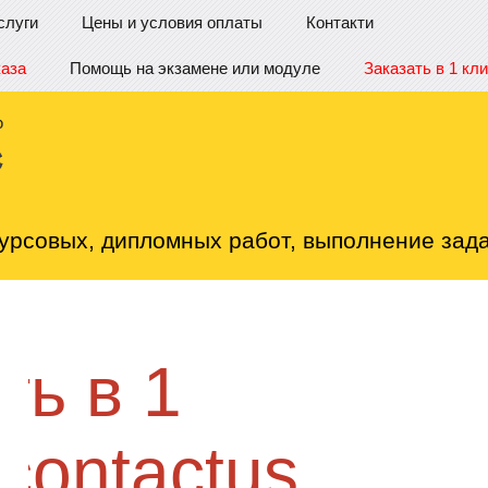
слуги
Цены и условия оплаты
Контакти
каза
Помощь на экзамене или модуле
Заказать в 1 кли
урсовых, дипломных работ, выполнение зада
Не нашли работу?
Заказать
клик:
/c