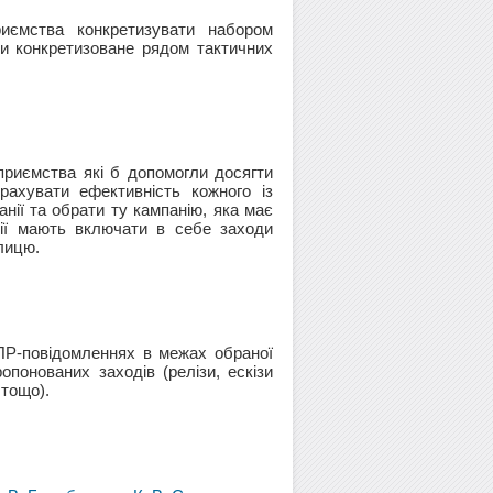
риємства конкретизувати набором
ти конкретизоване рядом тактичних
приємства які б допомогли досягти
рахувати ефективність кожного із
нії та обрати ту кампанію, яка має
нії мають включати в себе заходи
лицю.
 ПР-повідомленнях в межах обраної
опонованих заходів (релізи, ескізи
 тощо).