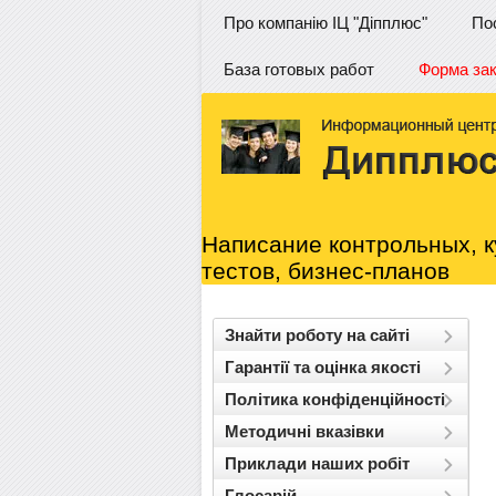
Про компанію ІЦ "Діпплюс"
По
База готовых работ
Форма за
Написание контрольных, к
тестов, бизнес-планов
нашли работу?
Знайти роботу на сайті
Гарантії та оцінка якості
аказать в 1
Політика конфіденційності
Методичні вказівки
клик:
/contactus
Приклади наших робіт
Глосарій