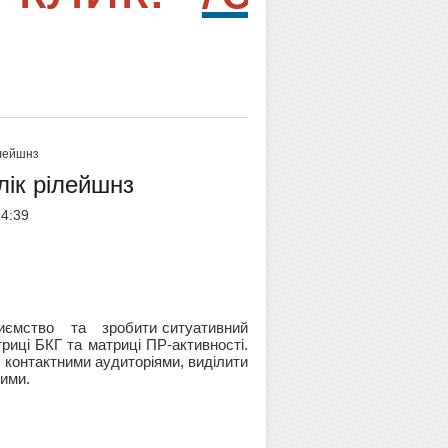
ілейшнз
лік рілейшнз
4:39
иємство та зробити ситуативний
риці БКГ та матриці ПР-активності.
 контактними аудиторіями, виділити
ними.